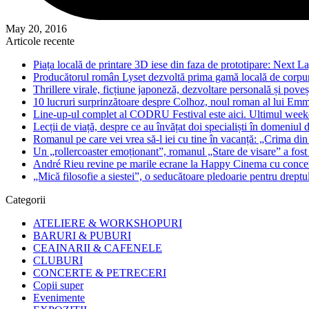
May 20, 2016
Articole recente
Piața locală de printare 3D iese din faza de prototipare: Next La
Producătorul român Lyset dezvoltă prima gamă locală de corpuri
Thrillere virale, ficțiune japoneză, dezvoltare personală și pove
10 lucruri surprinzătoare despre Colhoz, noul roman al lui Em
Line-up-ul complet al CODRU Festival este aici. Ultimul weeken
Lecții de viață, despre ce au învățat doi specialiști în domeniul d
Romanul pe care vei vrea să-l iei cu tine în vacanță: „Crima din
Un „rollercoaster emoționant”, romanul „Stare de visare” a fost
André Rieu revine pe marile ecrane la Happy Cinema cu concertu
„Mică filosofie a siestei”, o seducătoare pledoarie pentru dreptu
Categorii
ATELIERE & WORKSHOPURI
BARURI & PUBURI
CEAINARII & CAFENELE
CLUBURI
CONCERTE & PETRECERI
Copii super
Evenimente