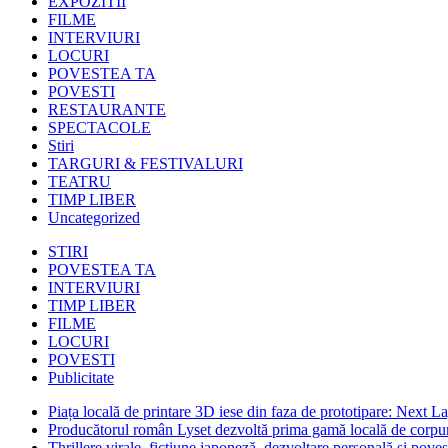
EXPOZITII
FILME
INTERVIURI
LOCURI
POVESTEA TA
POVESTI
RESTAURANTE
SPECTACOLE
Stiri
TARGURI & FESTIVALURI
TEATRU
TIMP LIBER
Uncategorized
STIRI
POVESTEA TA
INTERVIURI
TIMP LIBER
FILME
LOCURI
POVESTI
Publicitate
Piața locală de printare 3D iese din faza de prototipare: Next La
Producătorul român Lyset dezvoltă prima gamă locală de corpuri
Thrillere virale, ficțiune japoneză, dezvoltare personală și pove