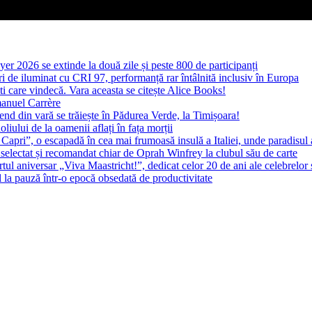
yer 2026 se extinde la două zile și peste 800 de participanți
 de iluminat cu CRI 97, performanță rar întâlnită inclusiv în Europa
ști care vindecă. Vara aceasta se citește Alice Books!
manuel Carrère
d din vară se trăiește în Pădurea Verde, la Timișoara!
oliului de la oamenii aflați în fața morții
 Capri”, o escapadă în cea mai frumoasă insulă a Italiei, unde paradisul
 selectat și recomandat chiar de Oprah Winfrey la clubul său de carte
l aniversar „Viva Maastricht!”, dedicat celor 20 de ani ale celebrelor 
l la pauză într-o epocă obsedată de productivitate