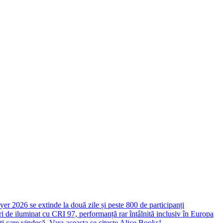
yer 2026 se extinde la două zile și peste 800 de participanți
 de iluminat cu CRI 97, performanță rar întâlnită inclusiv în Europa
ști care vindecă. Vara aceasta se citește Alice Books!