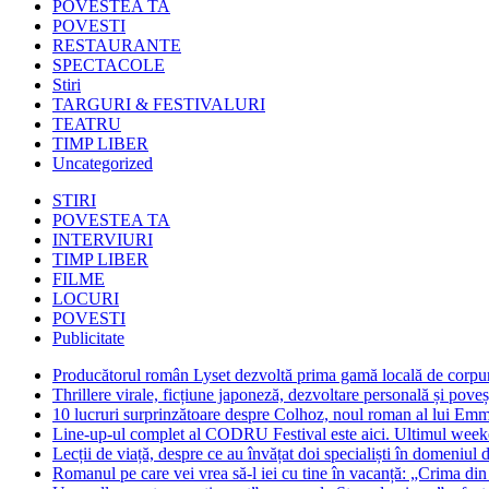
POVESTEA TA
POVESTI
RESTAURANTE
SPECTACOLE
Stiri
TARGURI & FESTIVALURI
TEATRU
TIMP LIBER
Uncategorized
STIRI
POVESTEA TA
INTERVIURI
TIMP LIBER
FILME
LOCURI
POVESTI
Publicitate
Producătorul român Lyset dezvoltă prima gamă locală de corpuri
Thrillere virale, ficțiune japoneză, dezvoltare personală și pove
10 lucruri surprinzătoare despre Colhoz, noul roman al lui Em
Line-up-ul complet al CODRU Festival este aici. Ultimul weeken
Lecții de viață, despre ce au învățat doi specialiști în domeniul d
Romanul pe care vei vrea să-l iei cu tine în vacanță: „Crima din