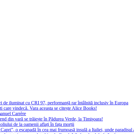
 de iluminat cu CRI 97, performanță rar întâlnită inclusiv în Europa
ști care vindecă. Vara aceasta se citește Alice Books!
manuel Carrère
d din vară se trăiește în Pădurea Verde, la Timișoara!
oliului de la oamenii aflați în fața morții
 Capri”, o escapadă în cea mai frumoasă insulă a Italiei, unde paradisul