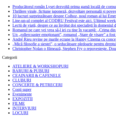
Producătorul român Lyset dezvoltă prima gamă locală de corpuri
Thrillere virale, ficțiune japoneză, dezvoltare personală și pove
10 lucruri surprinzătoare despre Colhoz, noul roman al lui Em
Line-up-ul complet al CODRU Festival este aici. Ultimul weeken
Lecții de viață, despre ce au învățat doi specialiști în domeniul d
Romanul pe care vei vrea să-l iei cu tine în vacanță: „Crima din
Un „rollercoaster emoționant”, romanul „Stare de visare” a fost
André Rieu revine pe marile ecrane la Happy Cinema cu concertu
„Mică filosofie a siestei”, o seducătoare pledoarie pentru dreptu
Christopher Nolan o filmează, Stephen Fry o repovestește. Două
Categorii
ATELIERE & WORKSHOPURI
BARURI & PUBURI
CEAINARII & CAFENELE
CLUBURI
CONCERTE & PETRECERI
Copii super
Evenimente
EXPOZITII
FILME
INTERVIURI
LOCURI