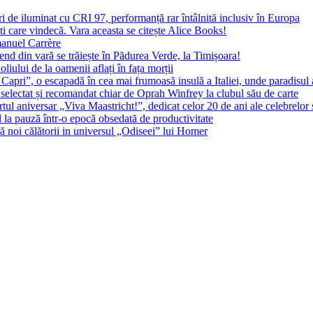
 de iluminat cu CRI 97, performanță rar întâlnită inclusiv în Europa
ști care vindecă. Vara aceasta se citește Alice Books!
manuel Carrère
d din vară se trăiește în Pădurea Verde, la Timișoara!
oliului de la oamenii aflați în fața morții
 Capri”, o escapadă în cea mai frumoasă insulă a Italiei, unde paradisul
 selectat și recomandat chiar de Oprah Winfrey la clubul său de carte
l aniversar „Viva Maastricht!”, dedicat celor 20 de ani ale celebrelor 
l la pauză într-o epocă obsedată de productivitate
 noi călătorii in universul „Odiseei” lui Homer