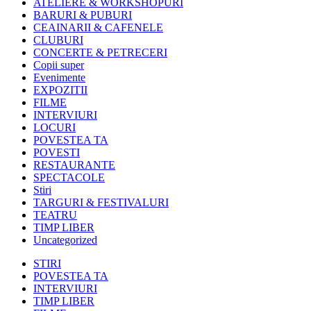
ATELIERE & WORKSHOPURI
BARURI & PUBURI
CEAINARII & CAFENELE
CLUBURI
CONCERTE & PETRECERI
Copii super
Evenimente
EXPOZITII
FILME
INTERVIURI
LOCURI
POVESTEA TA
POVESTI
RESTAURANTE
SPECTACOLE
Stiri
TARGURI & FESTIVALURI
TEATRU
TIMP LIBER
Uncategorized
STIRI
POVESTEA TA
INTERVIURI
TIMP LIBER