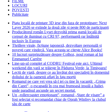
FILME
LOCURI
POVESTI
Publicitate
Piața locală de printare 3D iese din faza de prototipare: Next
Layer 2026 se extinde la două zile și peste 800 de participanți
Producătorul român Lyset dezvoltă prima gamă locală de
corpuri de iluminat cu CRI 97, performanță rar întâlnită
inclusiv în Europa
Thrillere virale, ficțiune japoneză, dezvoltare personală și
povești care vindecă. Vara aceasta se citește Alice Books!
10 lucruri surprinzătoare despre Colhoz, noul roman al lui
Emmanuel Carrère
Line-up-ul complet al CODRU Festival este aici. Ultimul
weekend din vară se trăiește în Pădurea Verde, la Timișoara!
Lecții de viață, despre ce au învățat doi specialiști în domeniul
doliului de la oamenii aflați în fața morții
Romanul pe care vei vrea să-l iei cu tine în vacanță: „Crima
din Capri”, o escapadă în cea mai frumoasă insulă a Italiei,
unde paradisul ascunde un secret mortal.
Un „rollercoaster emoționant”, romanul „Stare de visare” a
fost selectat și recomandat chiar de Oprah Winfrey la clubul
său de carte