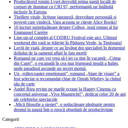
Producătorul român Lyset dezvoltă prima gamă locală de
corpuri de iluminat cu CRI 97, performanță rar întâlnită
inclusiv în Europa
Thrillere virale, ficțiune japoneză, dezvoltare personală și
povești care vindecă. Vara aceasta se citește Alice Books!
10 lucruri surprinzătoare despre Colhoz, noul roman al lui
Emmanuel Carrère
Line-up-ul complet al CODRU Festival este aici. Ultimul
weekend din vară se trăiește în Pădurea Verde, la Timișoara!
Lecții de viață, despre ce au învățat doi specialiști în domeniul
doliului de la oamenii aflați în fața morții
Romanul pe care vei vrea să-l iei cu tine în vacanță: „Crima
din Capri”, o escapadă în cea mai frumoasă insulă a Italiei,
unde paradisul ascunde un secret mortal.
Un „rollercoaster emoționant”, romanul „Stare de visare” a
fost selectat și recomandat chiar de Oprah Winfrey la clubul
său de carte
André Rieu revine pe marile ecrane la Happy Cinema cu
concertul aniversar „Viva Maastricht!”, dedicat celor 20 de ani
ale celebrelor spectacole
„Mică filosofie a siestei”, o seducătoare pledoarie pentru
dreptul la pauză într-o epocă obsedată de productivitate
Categorii