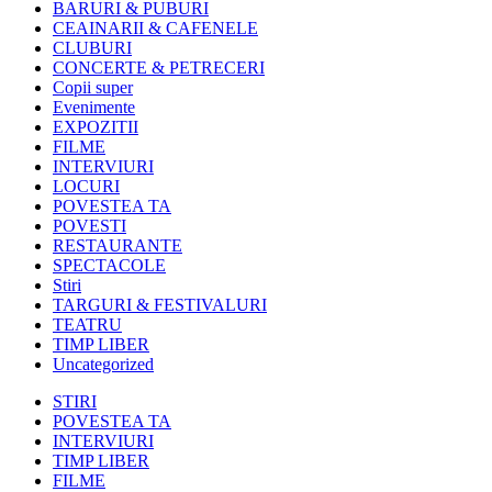
BARURI & PUBURI
CEAINARII & CAFENELE
CLUBURI
CONCERTE & PETRECERI
Copii super
Evenimente
EXPOZITII
FILME
INTERVIURI
LOCURI
POVESTEA TA
POVESTI
RESTAURANTE
SPECTACOLE
Stiri
TARGURI & FESTIVALURI
TEATRU
TIMP LIBER
Uncategorized
STIRI
POVESTEA TA
INTERVIURI
TIMP LIBER
FILME