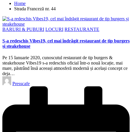
Home
Strada Franceză nr. 44
Posted
BARURI & PUBURI
LOCURI
RESTAURANTE
in
S-a redeschis Vibes19, cel mai îndrăgit restaurant de tip burgers
și steakehouse
Pe 15 Ianuarie 2020, cunoscutul restaurant de tip burgers &
steakehouse Vibes19 s-a redeschis oficial într-o nouă locație, mai
mare, păstrând însă aceeași atmosferă modernă și același concept ce
deja…
Posted
Presscafe
by