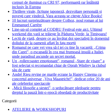
corpuri de iluminat cu CRI 97, performanță rar întâlnită
inclusiv în Europa
Thrillere virale, ficțiune japoneză, dezvoltare personală și
povești care vindecă. Vara aceasta se citește Alice Books!
10 lucruri surprinzătoare despre Colhoz, noul roman al lui
Emmanuel Carrère
Line-up-ul complet al CODRU Festival este aici. Ultimul
weekend din vară se trăiește în Pădurea Verde, la Timișoara!
Lecții de viață, despre ce au învățat doi specialiști în domeniul
doliului de la oamenii aflați în fața morții
Romanul pe care vei vrea să-l iei cu tine în vacanță: „Crima
din Capri”, o escapadă în cea mai frumoasă insulă a Italiei,
unde paradisul ascunde un secret mortal.
Un „rollercoaster emoționant”, romanul „Stare de visare” a
fost selectat și recomandat chiar de Oprah Winfrey la clubul
său de carte
André Rieu revine pe marile ecrane la Happy Cinema cu
concertul aniversar „Viva Maastricht!”, dedicat celor 20 de ani
ale celebrelor spectacole
„Mică filosofie a siestei”, o seducătoare pledoarie pentru
dreptul la pauză într-o epocă obsedată de productivitate
Categorii
ATELIERE & WORKSHOPURI