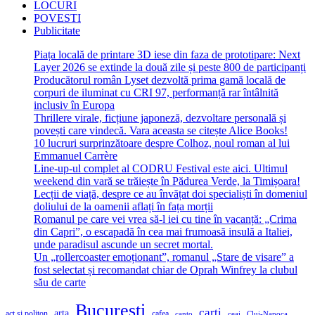
LOCURI
POVESTI
Publicitate
Piața locală de printare 3D iese din faza de prototipare: Next
Layer 2026 se extinde la două zile și peste 800 de participanți
Producătorul român Lyset dezvoltă prima gamă locală de
corpuri de iluminat cu CRI 97, performanță rar întâlnită
inclusiv în Europa
Thrillere virale, ficțiune japoneză, dezvoltare personală și
povești care vindecă. Vara aceasta se citește Alice Books!
10 lucruri surprinzătoare despre Colhoz, noul roman al lui
Emmanuel Carrère
Line-up-ul complet al CODRU Festival este aici. Ultimul
weekend din vară se trăiește în Pădurea Verde, la Timișoara!
Lecții de viață, despre ce au învățat doi specialiști în domeniul
doliului de la oamenii aflați în fața morții
Romanul pe care vei vrea să-l iei cu tine în vacanță: „Crima
din Capri”, o escapadă în cea mai frumoasă insulă a Italiei,
unde paradisul ascunde un secret mortal.
Un „rollercoaster emoționant”, romanul „Stare de visare” a
fost selectat și recomandat chiar de Oprah Winfrey la clubul
său de carte
Bucuresti
carti
arta
act si politon
cafea
canto
ceai
Cluj-Napoca