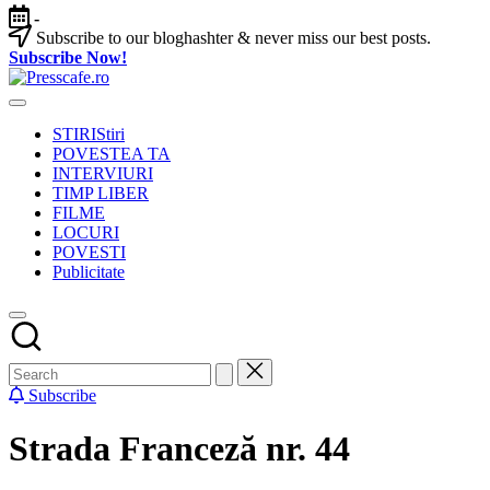
Skip
-
to
Subscribe to our bloghashter & never miss our best posts.
content
Subscribe Now!
Presscafe.ro
Cafeneau
experientelor
STIRI
Stiri
urbane
POVESTEA TA
INTERVIURI
TIMP LIBER
FILME
LOCURI
POVESTI
Publicitate
Subscribe
Strada Franceză nr. 44