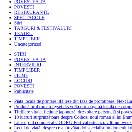
POVESTEA TA
POVESTI
RESTAURANTE
SPECTACOLE
Stiri
TARGURI & FESTIVALURI
TEATRU
TIMP LIBER
Uncategorized
STIRI
POVESTEA TA
INTERVIURI
TIMP LIBER
FILME
LOCURI
POVESTI
Publicitate
Piața locală de printare 3D iese din faza de prototipare: Next La
Producătorul român Lyset dezvoltă prima gamă locală de corpuri
Thrillere virale, ficțiune japoneză, dezvoltare personală și pove
10 lucruri surprinzătoare despre Colhoz, noul roman al lui Em
Line-up-ul complet al CODRU Festival este aici. Ultimul weeken
Lecții de viață, despre ce au învățat doi specialiști în domeniul d