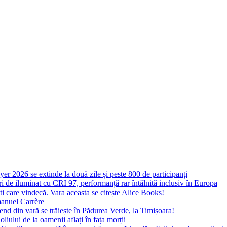
yer 2026 se extinde la două zile și peste 800 de participanți
 de iluminat cu CRI 97, performanță rar întâlnită inclusiv în Europa
ști care vindecă. Vara aceasta se citește Alice Books!
manuel Carrère
d din vară se trăiește în Pădurea Verde, la Timișoara!
oliului de la oamenii aflați în fața morții