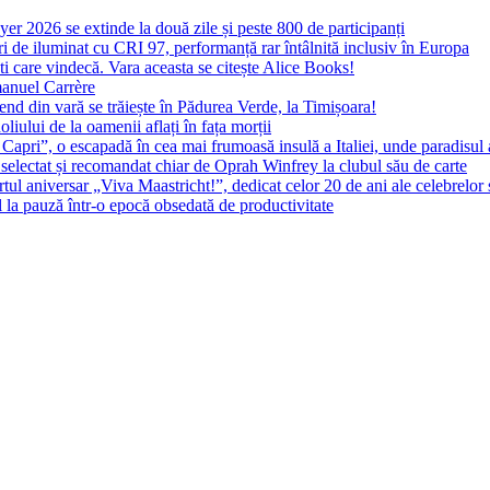
yer 2026 se extinde la două zile și peste 800 de participanți
 de iluminat cu CRI 97, performanță rar întâlnită inclusiv în Europa
ști care vindecă. Vara aceasta se citește Alice Books!
manuel Carrère
d din vară se trăiește în Pădurea Verde, la Timișoara!
oliului de la oamenii aflați în fața morții
 Capri”, o escapadă în cea mai frumoasă insulă a Italiei, unde paradisul
 selectat și recomandat chiar de Oprah Winfrey la clubul său de carte
l aniversar „Viva Maastricht!”, dedicat celor 20 de ani ale celebrelor 
l la pauză într-o epocă obsedată de productivitate