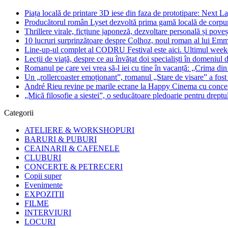
Piața locală de printare 3D iese din faza de prototipare: Next La
Producătorul român Lyset dezvoltă prima gamă locală de corpuri
Thrillere virale, ficțiune japoneză, dezvoltare personală și pove
10 lucruri surprinzătoare despre Colhoz, noul roman al lui Em
Line-up-ul complet al CODRU Festival este aici. Ultimul weeken
Lecții de viață, despre ce au învățat doi specialiști în domeniul d
Romanul pe care vei vrea să-l iei cu tine în vacanță: „Crima din
Un „rollercoaster emoționant”, romanul „Stare de visare” a fost
André Rieu revine pe marile ecrane la Happy Cinema cu concertu
„Mică filosofie a siestei”, o seducătoare pledoarie pentru dreptu
Categorii
ATELIERE & WORKSHOPURI
BARURI & PUBURI
CEAINARII & CAFENELE
CLUBURI
CONCERTE & PETRECERI
Copii super
Evenimente
EXPOZITII
FILME
INTERVIURI
LOCURI