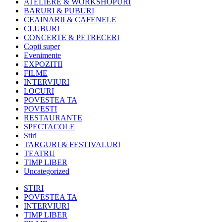
ATELIERE & WORKSHOPURI
BARURI & PUBURI
CEAINARII & CAFENELE
CLUBURI
CONCERTE & PETRECERI
Copii super
Evenimente
EXPOZITII
FILME
INTERVIURI
LOCURI
POVESTEA TA
POVESTI
RESTAURANTE
SPECTACOLE
Stiri
TARGURI & FESTIVALURI
TEATRU
TIMP LIBER
Uncategorized
STIRI
POVESTEA TA
INTERVIURI
TIMP LIBER