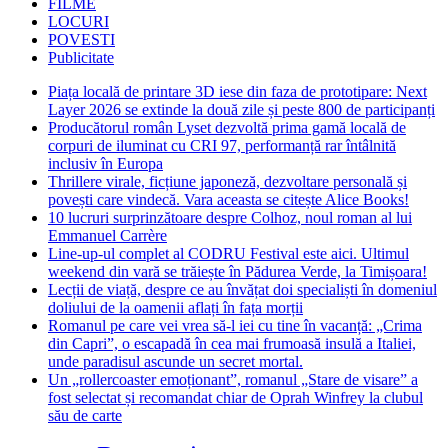
FILME
LOCURI
POVESTI
Publicitate
Piața locală de printare 3D iese din faza de prototipare: Next
Layer 2026 se extinde la două zile și peste 800 de participanți
Producătorul român Lyset dezvoltă prima gamă locală de
corpuri de iluminat cu CRI 97, performanță rar întâlnită
inclusiv în Europa
Thrillere virale, ficțiune japoneză, dezvoltare personală și
povești care vindecă. Vara aceasta se citește Alice Books!
10 lucruri surprinzătoare despre Colhoz, noul roman al lui
Emmanuel Carrère
Line-up-ul complet al CODRU Festival este aici. Ultimul
weekend din vară se trăiește în Pădurea Verde, la Timișoara!
Lecții de viață, despre ce au învățat doi specialiști în domeniul
doliului de la oamenii aflați în fața morții
Romanul pe care vei vrea să-l iei cu tine în vacanță: „Crima
din Capri”, o escapadă în cea mai frumoasă insulă a Italiei,
unde paradisul ascunde un secret mortal.
Un „rollercoaster emoționant”, romanul „Stare de visare” a
fost selectat și recomandat chiar de Oprah Winfrey la clubul
său de carte