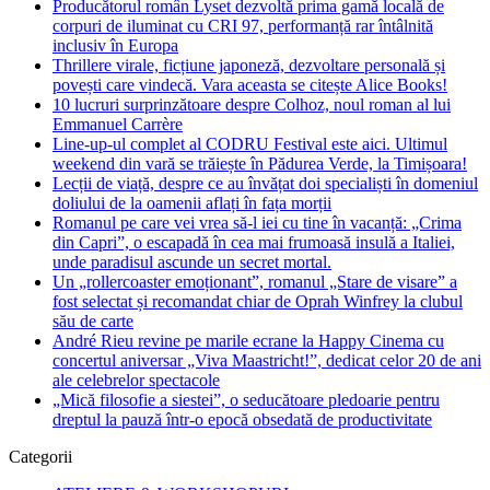
Producătorul român Lyset dezvoltă prima gamă locală de
corpuri de iluminat cu CRI 97, performanță rar întâlnită
inclusiv în Europa
Thrillere virale, ficțiune japoneză, dezvoltare personală și
povești care vindecă. Vara aceasta se citește Alice Books!
10 lucruri surprinzătoare despre Colhoz, noul roman al lui
Emmanuel Carrère
Line-up-ul complet al CODRU Festival este aici. Ultimul
weekend din vară se trăiește în Pădurea Verde, la Timișoara!
Lecții de viață, despre ce au învățat doi specialiști în domeniul
doliului de la oamenii aflați în fața morții
Romanul pe care vei vrea să-l iei cu tine în vacanță: „Crima
din Capri”, o escapadă în cea mai frumoasă insulă a Italiei,
unde paradisul ascunde un secret mortal.
Un „rollercoaster emoționant”, romanul „Stare de visare” a
fost selectat și recomandat chiar de Oprah Winfrey la clubul
său de carte
André Rieu revine pe marile ecrane la Happy Cinema cu
concertul aniversar „Viva Maastricht!”, dedicat celor 20 de ani
ale celebrelor spectacole
„Mică filosofie a siestei”, o seducătoare pledoarie pentru
dreptul la pauză într-o epocă obsedată de productivitate
Categorii