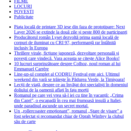
FILME
LOCURI
POVESTI
Publicitate
Piața locală de printare 3D iese din faza de prototipare: Next
Layer 2026 se extinde la două zile și peste 800 de participanți
Producătorul român Lyset dezvoltă prima gamă locală de
corpuri de iluminat cu CRI 97, performanță rar întâlnită
inclusiv în Europa
Thrillere virale, ficțiune japoneză, dezvoltare personală și
povești care vindecă. Vara aceasta se citește Alice Books!
10 lucruri surprinzătoare despre Colhoz, noul roman al lui
Emmanuel Carrère
Line-up-ul complet al CODRU Festival este aici. Ultimul
weekend din vară se trăiește în Pădurea Verde, la Timișoara!
Lecții de viață, despre ce au învățat doi specialiști în domeniul
doliului de la oamenii aflați în fața morții
Romanul pe care vei vrea să-l iei cu tine în vacanță: „Crima
din Capri”, o escapadă în cea mai frumoasă insulă a Italiei,
unde paradisul ascunde un secret mortal.
Un „rollercoaster emoționant”, romanul „Stare de visare” a
fost selectat și recomandat chiar de Oprah Winfrey la clubul
său de carte