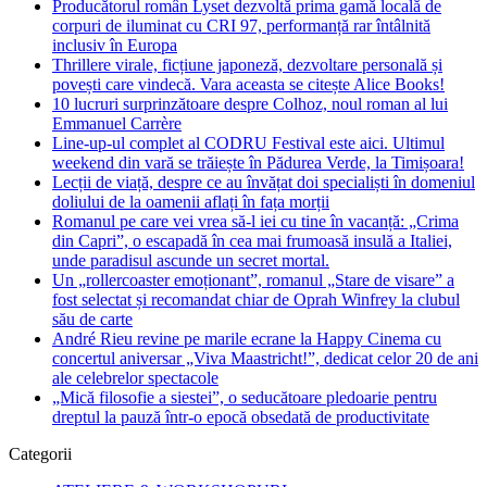
Producătorul român Lyset dezvoltă prima gamă locală de
corpuri de iluminat cu CRI 97, performanță rar întâlnită
inclusiv în Europa
Thrillere virale, ficțiune japoneză, dezvoltare personală și
povești care vindecă. Vara aceasta se citește Alice Books!
10 lucruri surprinzătoare despre Colhoz, noul roman al lui
Emmanuel Carrère
Line-up-ul complet al CODRU Festival este aici. Ultimul
weekend din vară se trăiește în Pădurea Verde, la Timișoara!
Lecții de viață, despre ce au învățat doi specialiști în domeniul
doliului de la oamenii aflați în fața morții
Romanul pe care vei vrea să-l iei cu tine în vacanță: „Crima
din Capri”, o escapadă în cea mai frumoasă insulă a Italiei,
unde paradisul ascunde un secret mortal.
Un „rollercoaster emoționant”, romanul „Stare de visare” a
fost selectat și recomandat chiar de Oprah Winfrey la clubul
său de carte
André Rieu revine pe marile ecrane la Happy Cinema cu
concertul aniversar „Viva Maastricht!”, dedicat celor 20 de ani
ale celebrelor spectacole
„Mică filosofie a siestei”, o seducătoare pledoarie pentru
dreptul la pauză într-o epocă obsedată de productivitate
Categorii