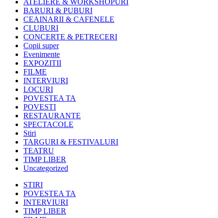
ATELIERE & WORKSHOPURI
BARURI & PUBURI
CEAINARII & CAFENELE
CLUBURI
CONCERTE & PETRECERI
Copii super
Evenimente
EXPOZITII
FILME
INTERVIURI
LOCURI
POVESTEA TA
POVESTI
RESTAURANTE
SPECTACOLE
Stiri
TARGURI & FESTIVALURI
TEATRU
TIMP LIBER
Uncategorized
STIRI
POVESTEA TA
INTERVIURI
TIMP LIBER