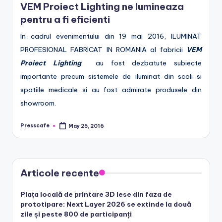
VEM Proiect Lighting ne lumineaza
e
pentru a fi eficienti
.
In cadrul evenimentului din 19 mai 2016, ILUMINAT
r
PROFESIONAL FABRICAT IN ROMANIA al fabricii
VEM
o
Proiect Lighting
au fost dezbatute subiecte
importante precum sistemele de iluminat din scoli si
spatiile medicale si au fost admirate produsele din
showroom.
Presscafe
May 25, 2016
Posted
by
Articole recente
Piața locală de printare 3D iese din faza de
prototipare: Next Layer 2026 se extinde la două
zile și peste 800 de participanți