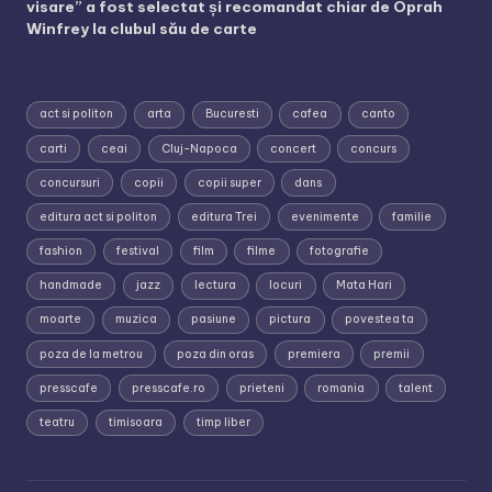
visare” a fost selectat și recomandat chiar de Oprah
Winfrey la clubul său de carte
act si politon
arta
Bucuresti
cafea
canto
carti
ceai
Cluj-Napoca
concert
concurs
concursuri
copii
copii super
dans
editura act si politon
editura Trei
evenimente
familie
fashion
festival
film
filme
fotografie
handmade
jazz
lectura
locuri
Mata Hari
moarte
muzica
pasiune
pictura
povestea ta
poza de la metrou
poza din oras
premiera
premii
presscafe
presscafe.ro
prieteni
romania
talent
teatru
timisoara
timp liber