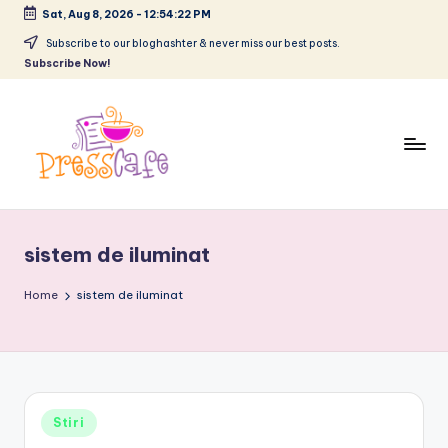
Sat, Aug 8, 2026
-
12:54:23 PM
Skip
Subscribe to our bloghashter & never miss our best posts.
Subscribe Now!
to
content
P
Cafeneau
r
experientelor
sistem de iluminat
urbane
e
s
Home
sistem de iluminat
s
c
a
Posted
Stiri
f
in