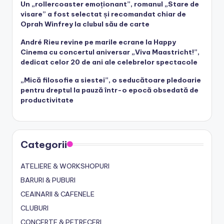
Un „rollercoaster emoționant”, romanul „Stare de
visare” a fost selectat și recomandat chiar de
Oprah Winfrey la clubul său de carte
André Rieu revine pe marile ecrane la Happy
Cinema cu concertul aniversar „Viva Maastricht!”,
dedicat celor 20 de ani ale celebrelor spectacole
„Mică filosofie a siestei”, o seducătoare pledoarie
pentru dreptul la pauză într-o epocă obsedată de
productivitate
Categorii
ATELIERE & WORKSHOPURI
BARURI & PUBURI
CEAINARII & CAFENELE
CLUBURI
CONCERTE & PETRECERI