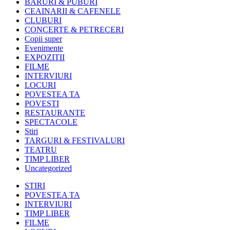
BARURI & PUBURI
CEAINARII & CAFENELE
CLUBURI
CONCERTE & PETRECERI
Copii super
Evenimente
EXPOZITII
FILME
INTERVIURI
LOCURI
POVESTEA TA
POVESTI
RESTAURANTE
SPECTACOLE
Stiri
TARGURI & FESTIVALURI
TEATRU
TIMP LIBER
Uncategorized
STIRI
POVESTEA TA
INTERVIURI
TIMP LIBER
FILME