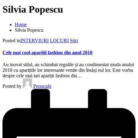
Silvia Popescu
Home
Silvia Popescu
Posted in
INTERVIURI
LOCURI
Stiri
Cele mai cool apariții fashion din anul 2018
Au inovat stilul, au schimbat regulile și au condimentat moda anului
2018 cu aparițiile lor interesante venite din însăși eul lor. Este vorba
despre cele mai tari apariții fashion din…
Posted by
Presscafe