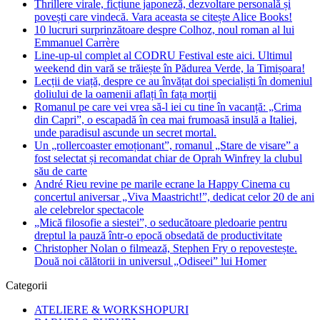
Thrillere virale, ficțiune japoneză, dezvoltare personală și
povești care vindecă. Vara aceasta se citește Alice Books!
10 lucruri surprinzătoare despre Colhoz, noul roman al lui
Emmanuel Carrère
Line-up-ul complet al CODRU Festival este aici. Ultimul
weekend din vară se trăiește în Pădurea Verde, la Timișoara!
Lecții de viață, despre ce au învățat doi specialiști în domeniul
doliului de la oamenii aflați în fața morții
Romanul pe care vei vrea să-l iei cu tine în vacanță: „Crima
din Capri”, o escapadă în cea mai frumoasă insulă a Italiei,
unde paradisul ascunde un secret mortal.
Un „rollercoaster emoționant”, romanul „Stare de visare” a
fost selectat și recomandat chiar de Oprah Winfrey la clubul
său de carte
André Rieu revine pe marile ecrane la Happy Cinema cu
concertul aniversar „Viva Maastricht!”, dedicat celor 20 de ani
ale celebrelor spectacole
„Mică filosofie a siestei”, o seducătoare pledoarie pentru
dreptul la pauză într-o epocă obsedată de productivitate
Christopher Nolan o filmează, Stephen Fry o repovestește.
Două noi călătorii in universul „Odiseei” lui Homer
Categorii
ATELIERE & WORKSHOPURI