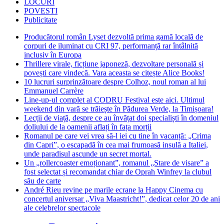
LOCURI
POVESTI
Publicitate
Producătorul român Lyset dezvoltă prima gamă locală de
corpuri de iluminat cu CRI 97, performanță rar întâlnită
inclusiv în Europa
Thrillere virale, ficțiune japoneză, dezvoltare personală și
povești care vindecă. Vara aceasta se citește Alice Books!
10 lucruri surprinzătoare despre Colhoz, noul roman al lui
Emmanuel Carrère
Line-up-ul complet al CODRU Festival este aici. Ultimul
weekend din vară se trăiește în Pădurea Verde, la Timișoara!
Lecții de viață, despre ce au învățat doi specialiști în domeniul
doliului de la oamenii aflați în fața morții
Romanul pe care vei vrea să-l iei cu tine în vacanță: „Crima
din Capri”, o escapadă în cea mai frumoasă insulă a Italiei,
unde paradisul ascunde un secret mortal.
Un „rollercoaster emoționant”, romanul „Stare de visare” a
fost selectat și recomandat chiar de Oprah Winfrey la clubul
său de carte
André Rieu revine pe marile ecrane la Happy Cinema cu
concertul aniversar „Viva Maastricht!”, dedicat celor 20 de ani
ale celebrelor spectacole