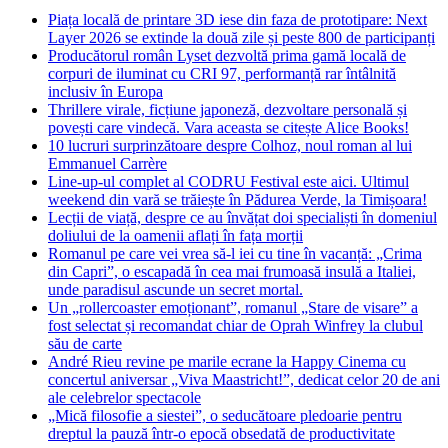
Piața locală de printare 3D iese din faza de prototipare: Next
Layer 2026 se extinde la două zile și peste 800 de participanți
Producătorul român Lyset dezvoltă prima gamă locală de
corpuri de iluminat cu CRI 97, performanță rar întâlnită
inclusiv în Europa
Thrillere virale, ficțiune japoneză, dezvoltare personală și
povești care vindecă. Vara aceasta se citește Alice Books!
10 lucruri surprinzătoare despre Colhoz, noul roman al lui
Emmanuel Carrère
Line-up-ul complet al CODRU Festival este aici. Ultimul
weekend din vară se trăiește în Pădurea Verde, la Timișoara!
Lecții de viață, despre ce au învățat doi specialiști în domeniul
doliului de la oamenii aflați în fața morții
Romanul pe care vei vrea să-l iei cu tine în vacanță: „Crima
din Capri”, o escapadă în cea mai frumoasă insulă a Italiei,
unde paradisul ascunde un secret mortal.
Un „rollercoaster emoționant”, romanul „Stare de visare” a
fost selectat și recomandat chiar de Oprah Winfrey la clubul
său de carte
André Rieu revine pe marile ecrane la Happy Cinema cu
concertul aniversar „Viva Maastricht!”, dedicat celor 20 de ani
ale celebrelor spectacole
„Mică filosofie a siestei”, o seducătoare pledoarie pentru
dreptul la pauză într-o epocă obsedată de productivitate