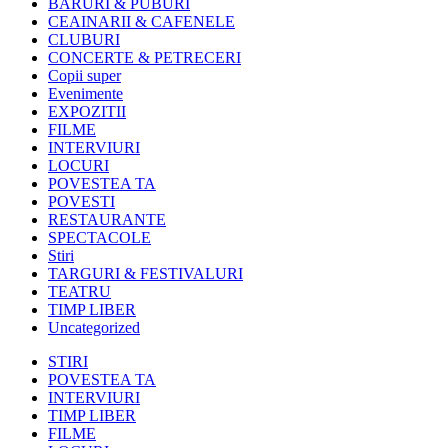
BARURI & PUBURI
CEAINARII & CAFENELE
CLUBURI
CONCERTE & PETRECERI
Copii super
Evenimente
EXPOZITII
FILME
INTERVIURI
LOCURI
POVESTEA TA
POVESTI
RESTAURANTE
SPECTACOLE
Stiri
TARGURI & FESTIVALURI
TEATRU
TIMP LIBER
Uncategorized
STIRI
POVESTEA TA
INTERVIURI
TIMP LIBER
FILME