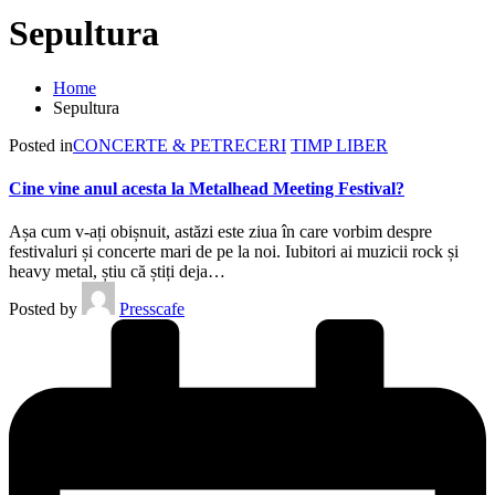
Sepultura
Home
Sepultura
Posted in
CONCERTE & PETRECERI
TIMP LIBER
Cine vine anul acesta la Metalhead Meeting Festival?
Așa cum v-ați obișnuit, astăzi este ziua în care vorbim despre
festivaluri și concerte mari de pe la noi. Iubitori ai muzicii rock și
heavy metal, știu că știți deja…
Posted by
Presscafe