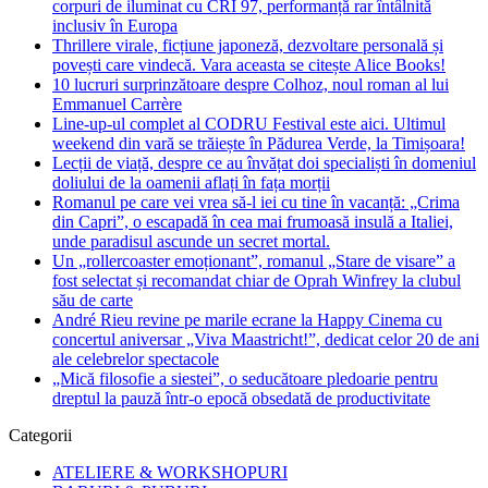
corpuri de iluminat cu CRI 97, performanță rar întâlnită
inclusiv în Europa
Thrillere virale, ficțiune japoneză, dezvoltare personală și
povești care vindecă. Vara aceasta se citește Alice Books!
10 lucruri surprinzătoare despre Colhoz, noul roman al lui
Emmanuel Carrère
Line-up-ul complet al CODRU Festival este aici. Ultimul
weekend din vară se trăiește în Pădurea Verde, la Timișoara!
Lecții de viață, despre ce au învățat doi specialiști în domeniul
doliului de la oamenii aflați în fața morții
Romanul pe care vei vrea să-l iei cu tine în vacanță: „Crima
din Capri”, o escapadă în cea mai frumoasă insulă a Italiei,
unde paradisul ascunde un secret mortal.
Un „rollercoaster emoționant”, romanul „Stare de visare” a
fost selectat și recomandat chiar de Oprah Winfrey la clubul
său de carte
André Rieu revine pe marile ecrane la Happy Cinema cu
concertul aniversar „Viva Maastricht!”, dedicat celor 20 de ani
ale celebrelor spectacole
„Mică filosofie a siestei”, o seducătoare pledoarie pentru
dreptul la pauză într-o epocă obsedată de productivitate
Categorii
ATELIERE & WORKSHOPURI