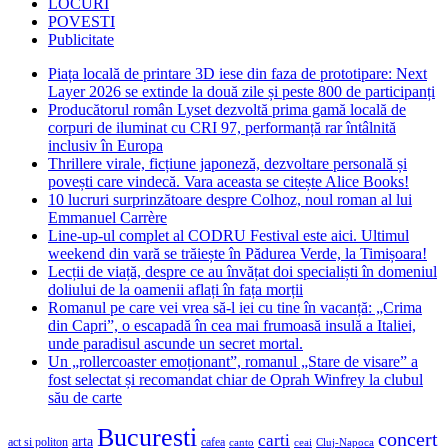
LOCURI
POVESTI
Publicitate
Piața locală de printare 3D iese din faza de prototipare: Next
Layer 2026 se extinde la două zile și peste 800 de participanți
Producătorul român Lyset dezvoltă prima gamă locală de
corpuri de iluminat cu CRI 97, performanță rar întâlnită
inclusiv în Europa
Thrillere virale, ficțiune japoneză, dezvoltare personală și
povești care vindecă. Vara aceasta se citește Alice Books!
10 lucruri surprinzătoare despre Colhoz, noul roman al lui
Emmanuel Carrère
Line-up-ul complet al CODRU Festival este aici. Ultimul
weekend din vară se trăiește în Pădurea Verde, la Timișoara!
Lecții de viață, despre ce au învățat doi specialiști în domeniul
doliului de la oamenii aflați în fața morții
Romanul pe care vei vrea să-l iei cu tine în vacanță: „Crima
din Capri”, o escapadă în cea mai frumoasă insulă a Italiei,
unde paradisul ascunde un secret mortal.
Un „rollercoaster emoționant”, romanul „Stare de visare” a
fost selectat și recomandat chiar de Oprah Winfrey la clubul
său de carte
Bucuresti
concert
carti
arta
act si politon
cafea
canto
ceai
Cluj-Napoca