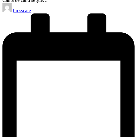
Cântă de când se știe…
Posted
Presscafe
by