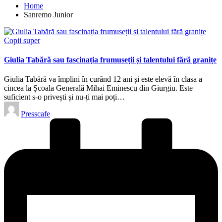
Home
Sanremo Junior
Posted
Copii super
in
Giulia Tabără sau fascinația frumuseții și talentului fără granițe
Giulia Tabără va împlini în curând 12 ani și este elevă în clasa a
cincea la Școala Generală Mihai Eminescu din Giurgiu. Este
suficient s-o privești și nu-ți mai poți…
Posted
Presscafe
by