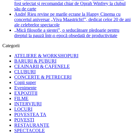
fost selectat și recomandat chiar de Oprah Winfrey la clubul
său de carte
André Rieu revine pe marile ecrane la Happy Cinema cu
concertul aniversar „Viva Maastricht!”, dedicat celor 20 de ani
ale celebrelor spectacole
„Mică filosofie a siestei”, o seducătoare pledoarie pentru
dreptul la pauză într-o epocă obsedată de productivitate
Categorii
ATELIERE & WORKSHOPURI
BARURI & PUBURI
CEAINARII & CAFENELE
CLUBURI
CONCERTE & PETRECERI
Copii super
Evenimente
EXPOZITII
FILME
INTERVIURI
LOCURI
POVESTEA TA
POVESTI
RESTAURANTE
SPECTACOLE