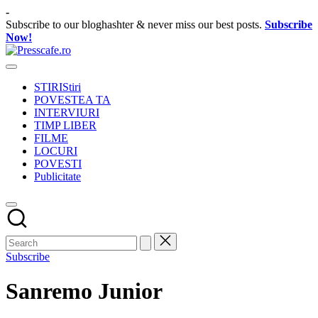
Skip
-
to
Subscribe to our bloghashter & never miss our best posts.
Subscribe
content
Now!
Presscafe.ro
Cafeneau
experientelor
STIRI
Stiri
urbane
POVESTEA TA
INTERVIURI
TIMP LIBER
FILME
LOCURI
POVESTI
Publicitate
Subscribe
Sanremo Junior