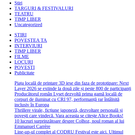
Stiri
TARGURI & FESTIVALURI
TEATRU
TIMP LIBER
Uncategorized
STIRI
POVESTEA TA
INTERVIURI
TIMP LIBER
FILME
LOCURI
POVESTI
Publicitate
Piața locală de printare 3D iese din faza de prototipare: Next
Layer 2026 se extinde la două zile și peste 800 de participanți
Producătorul român Lyset dezvoltă prima gamă locală de
corpuri de iluminat cu CRI 97, performanță rar întâlnită
inclusiv în Europa
Thrillere virale, ficțiune japoneză, dezvoltare personală și
povești care vindecă. Vara aceasta se citește Alice Books!
10 lucruri surprinzătoare despre Colhoz, noul roman al lui
Emmanuel Carrère
Line-up-ul complet al CODRU Festival este aici. Ultimul