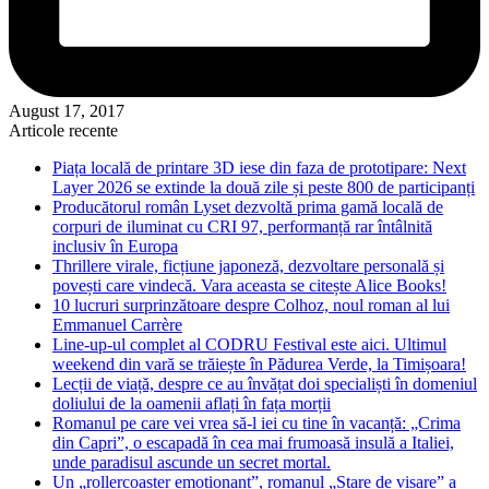
August 17, 2017
Articole recente
Piața locală de printare 3D iese din faza de prototipare: Next
Layer 2026 se extinde la două zile și peste 800 de participanți
Producătorul român Lyset dezvoltă prima gamă locală de
corpuri de iluminat cu CRI 97, performanță rar întâlnită
inclusiv în Europa
Thrillere virale, ficțiune japoneză, dezvoltare personală și
povești care vindecă. Vara aceasta se citește Alice Books!
10 lucruri surprinzătoare despre Colhoz, noul roman al lui
Emmanuel Carrère
Line-up-ul complet al CODRU Festival este aici. Ultimul
weekend din vară se trăiește în Pădurea Verde, la Timișoara!
Lecții de viață, despre ce au învățat doi specialiști în domeniul
doliului de la oamenii aflați în fața morții
Romanul pe care vei vrea să-l iei cu tine în vacanță: „Crima
din Capri”, o escapadă în cea mai frumoasă insulă a Italiei,
unde paradisul ascunde un secret mortal.
Un „rollercoaster emoționant”, romanul „Stare de visare” a