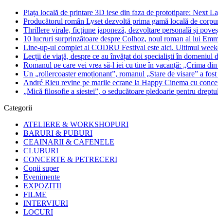
Piața locală de printare 3D iese din faza de prototipare: Next La
Producătorul român Lyset dezvoltă prima gamă locală de corpuri
Thrillere virale, ficțiune japoneză, dezvoltare personală și pove
10 lucruri surprinzătoare despre Colhoz, noul roman al lui Em
Line-up-ul complet al CODRU Festival este aici. Ultimul weeken
Lecții de viață, despre ce au învățat doi specialiști în domeniul d
Romanul pe care vei vrea să-l iei cu tine în vacanță: „Crima din
Un „rollercoaster emoționant”, romanul „Stare de visare” a fost
André Rieu revine pe marile ecrane la Happy Cinema cu concertu
„Mică filosofie a siestei”, o seducătoare pledoarie pentru dreptu
Categorii
ATELIERE & WORKSHOPURI
BARURI & PUBURI
CEAINARII & CAFENELE
CLUBURI
CONCERTE & PETRECERI
Copii super
Evenimente
EXPOZITII
FILME
INTERVIURI
LOCURI