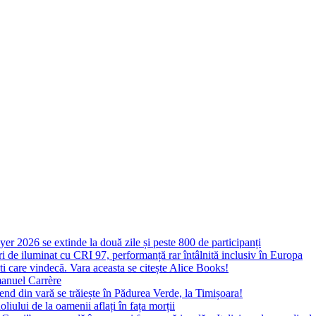
yer 2026 se extinde la două zile și peste 800 de participanți
 de iluminat cu CRI 97, performanță rar întâlnită inclusiv în Europa
ști care vindecă. Vara aceasta se citește Alice Books!
manuel Carrère
d din vară se trăiește în Pădurea Verde, la Timișoara!
oliului de la oamenii aflați în fața morții