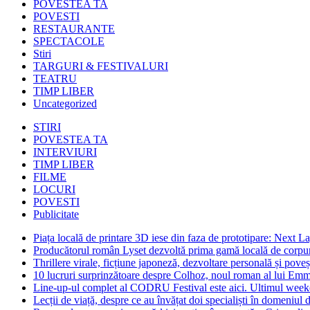
POVESTEA TA
POVESTI
RESTAURANTE
SPECTACOLE
Stiri
TARGURI & FESTIVALURI
TEATRU
TIMP LIBER
Uncategorized
STIRI
POVESTEA TA
INTERVIURI
TIMP LIBER
FILME
LOCURI
POVESTI
Publicitate
Piața locală de printare 3D iese din faza de prototipare: Next La
Producătorul român Lyset dezvoltă prima gamă locală de corpuri
Thrillere virale, ficțiune japoneză, dezvoltare personală și pove
10 lucruri surprinzătoare despre Colhoz, noul roman al lui Em
Line-up-ul complet al CODRU Festival este aici. Ultimul weeken
Lecții de viață, despre ce au învățat doi specialiști în domeniul d