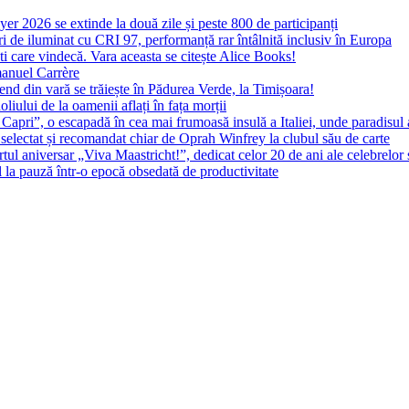
yer 2026 se extinde la două zile și peste 800 de participanți
 de iluminat cu CRI 97, performanță rar întâlnită inclusiv în Europa
ști care vindecă. Vara aceasta se citește Alice Books!
manuel Carrère
d din vară se trăiește în Pădurea Verde, la Timișoara!
oliului de la oamenii aflați în fața morții
 Capri”, o escapadă în cea mai frumoasă insulă a Italiei, unde paradisul
 selectat și recomandat chiar de Oprah Winfrey la clubul său de carte
l aniversar „Viva Maastricht!”, dedicat celor 20 de ani ale celebrelor 
l la pauză într-o epocă obsedată de productivitate