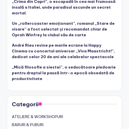
„Crima din Capri”, o escapadă în cea mai frumoasă
insulă a Italiei, unde paradisul ascunde un secret
mortal.
Un „rollercoaster emoționant”, romanul „Stare de
visare” a fost selectat și recomandat chiar de
Oprah Winfrey la clubul său de carte
André Rieu revine pe marile ecrane la Happy
Cinema cu concertul aniversar „Viva Maastricht!”,
dedicat celor 20 de ani ale celebrelor spectacole
„Mică filosofie a siestei”, o seducătoare pledoarie
pentru dreptul la pauză într-o epocă obsedată de
productivitate
Categorii
ATELIERE & WORKSHOPURI
BARURI & PUBURI