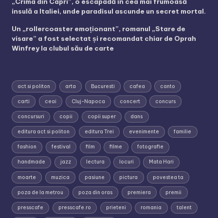
„Crima din Capri”, o escapadă în cea mai frumoasă
insulă a Italiei, unde paradisul ascunde un secret mortal.
Un „rollercoaster emoționant”, romanul „Stare de
visare” a fost selectat și recomandat chiar de Oprah
Winfrey la clubul său de carte
act si politon
arta
Bucuresti
cafea
canto
carti
ceai
Cluj-Napoca
concert
concurs
concursuri
copii
copii super
dans
editura act si politon
editura Trei
evenimente
familie
fashion
festival
film
filme
fotografie
handmade
jazz
lectura
locuri
Mata Hari
moarte
muzica
pasiune
pictura
povestea ta
poza de la metrou
poza din oras
premiera
premii
presscafe
presscafe.ro
prieteni
romania
talent