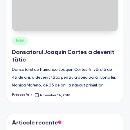
r
o
Posted
Stiri
in
Dansatorul Joaquin Cortes a devenit
tătic
Dansatorul de flamenco Joaquin Cortes, în vârstă de
49 de ani, a devenit tătic pentru a doua oară. Iubita lui,
Monica Moreno, de 35 de ani, a născut primul lor…
Presscafe
November 14, 2018
Posted
by
Articole recente