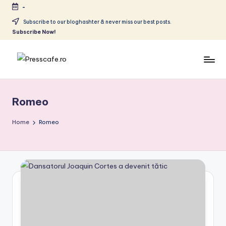
-
Skip
Subscribe to our bloghashter & never miss our best posts.
Subscribe Now!
to
content
P
Cafeneau
r
experientelor
Romeo
urbane
e
s
Home
Romeo
s
c
a
f
e
.