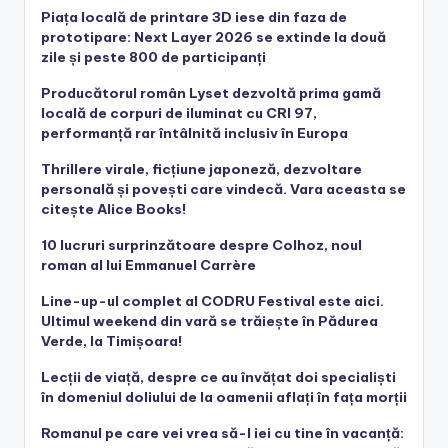
Piața locală de printare 3D iese din faza de
prototipare: Next Layer 2026 se extinde la două
zile și peste 800 de participanți
Producătorul român Lyset dezvoltă prima gamă
locală de corpuri de iluminat cu CRI 97,
performanță rar întâlnită inclusiv în Europa
Thrillere virale, ficțiune japoneză, dezvoltare
personală și povești care vindecă. Vara aceasta se
citește Alice Books!
10 lucruri surprinzătoare despre Colhoz, noul
roman al lui Emmanuel Carrère
Line-up-ul complet al CODRU Festival este aici.
Ultimul weekend din vară se trăiește în Pădurea
Verde, la Timișoara!
Lecții de viață, despre ce au învățat doi specialiști
în domeniul doliului de la oamenii aflați în fața morții
Romanul pe care vei vrea să-l iei cu tine în vacanță: