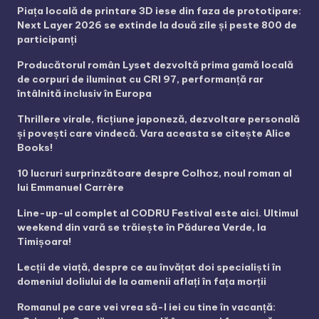
Piața locală de printare 3D iese din faza de prototipare:
Next Layer 2026 se extinde la două zile și peste 800 de
participanți
Producătorul român Lyset dezvoltă prima gamă locală
de corpuri de iluminat cu CRI 97, performanță rar
întâlnită inclusiv în Europa
Thrillere virale, ficțiune japoneză, dezvoltare personală
și povești care vindecă. Vara aceasta se citește Alice
Books!
10 lucruri surprinzătoare despre Colhoz, noul roman al
lui Emmanuel Carrère
Line-up-ul complet al CODRU Festival este aici. Ultimul
weekend din vară se trăiește în Pădurea Verde, la
Timișoara!
Lecții de viață, despre ce au învățat doi specialiști în
domeniul doliului de la oamenii aflați în fața morții
Romanul pe care vei vrea să-l iei cu tine în vacanță: