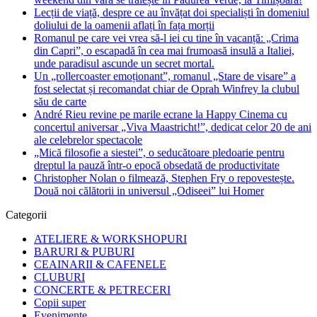
Lecții de viață, despre ce au învățat doi specialiști în domeniul
doliului de la oamenii aflați în fața morții
Romanul pe care vei vrea să-l iei cu tine în vacanță: „Crima
din Capri”, o escapadă în cea mai frumoasă insulă a Italiei,
unde paradisul ascunde un secret mortal.
Un „rollercoaster emoționant”, romanul „Stare de visare” a
fost selectat și recomandat chiar de Oprah Winfrey la clubul
său de carte
André Rieu revine pe marile ecrane la Happy Cinema cu
concertul aniversar „Viva Maastricht!”, dedicat celor 20 de ani
ale celebrelor spectacole
„Mică filosofie a siestei”, o seducătoare pledoarie pentru
dreptul la pauză într-o epocă obsedată de productivitate
Christopher Nolan o filmează, Stephen Fry o repovestește.
Două noi călătorii in universul „Odiseei” lui Homer
Categorii
ATELIERE & WORKSHOPURI
BARURI & PUBURI
CEAINARII & CAFENELE
CLUBURI
CONCERTE & PETRECERI
Copii super
Evenimente