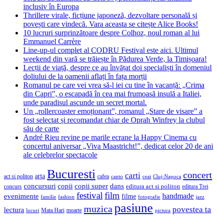
inclusiv în Europa
Thrillere virale, ficțiune japoneză, dezvoltare personală și
povești care vindecă. Vara aceasta se citește Alice Books!
10 lucruri surprinzătoare despre Colhoz, noul roman al lui
Emmanuel Carrère
Line-up-ul complet al CODRU Festival este aici. Ultimul
weekend din vară se trăiește în Pădurea Verde, la Timișoara!
Lecții de viață, despre ce au învățat doi specialiști în domeniul
doliului de la oamenii aflați în fața morții
Romanul pe care vei vrea să-l iei cu tine în vacanță: „Crima
din Capri”, o escapadă în cea mai frumoasă insulă a Italiei,
unde paradisul ascunde un secret mortal.
Un „rollercoaster emoționant”, romanul „Stare de visare” a
fost selectat și recomandat chiar de Oprah Winfrey la clubul
său de carte
André Rieu revine pe marile ecrane la Happy Cinema cu
concertul aniversar „Viva Maastricht!”, dedicat celor 20 de ani
ale celebrelor spectacole
Bucuresti
concert
carti
arta
act si politon
cafea
canto
ceai
Cluj-Napoca
concursuri
copii
copii super
dans
concurs
editura act si politon
editura Trei
festival
film
evenimente
handmade
filme
familie
fashion
fotografie
jazz
pasiune
muzica
povestea ta
lectura
Mata Hari
moarte
locuri
pictura