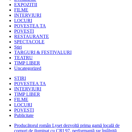
EXPOZITII
FILME
INTERVIURI
LOCURI
POVESTEA TA
POVESTI
RESTAURANTE
SPECTACOLE
Stiri
TARGURI & FESTIVALURI
TEATRU
TIMP LIBER
Uncategorized
STIRI
POVESTEA TA
INTERVIURI
TIMP LIBER
FILME
LOCURI
POVESTI
Publicitate
Producătorul român Lyset dezvoltă prima gamă locală de
corpuri de iluminat cu CRI 97, performanță rar întâlnită