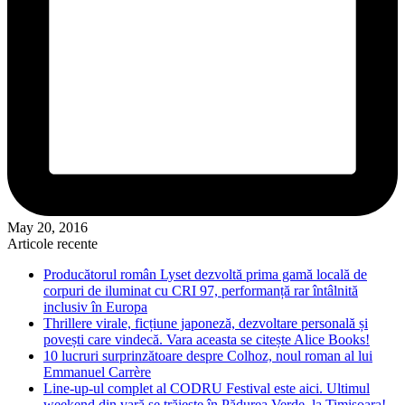
May 20, 2016
Articole recente
Producătorul român Lyset dezvoltă prima gamă locală de
corpuri de iluminat cu CRI 97, performanță rar întâlnită
inclusiv în Europa
Thrillere virale, ficțiune japoneză, dezvoltare personală și
povești care vindecă. Vara aceasta se citește Alice Books!
10 lucruri surprinzătoare despre Colhoz, noul roman al lui
Emmanuel Carrère
Line-up-ul complet al CODRU Festival este aici. Ultimul
weekend din vară se trăiește în Pădurea Verde, la Timișoara!