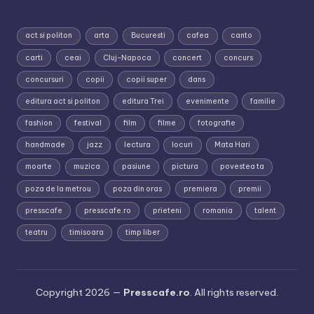
act si politon
arta
Bucuresti
cafea
canto
carti
ceai
Cluj-Napoca
concert
concurs
concursuri
copii
copii super
dans
editura act si politon
editura Trei
evenimente
familie
fashion
festival
film
filme
fotografie
handmade
jazz
lectura
locuri
Mata Hari
moarte
muzica
pasiune
pictura
povestea ta
poza de la metrou
poza din oras
premiera
premii
presscafe
presscafe.ro
prieteni
romania
talent
teatru
timisoara
timp liber
Copyright 2026 —
Presscafe.ro
. All rights reserved.