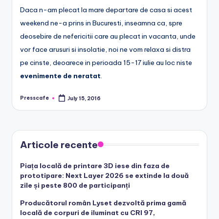
Daca n-am plecat la mare departare de casa si acest
r
weekend ne-a prins in Bucuresti, inseamna ca, spre
o
deosebire de nefericitii care au plecat in vacanta, unde
vor face arusuri si insolatie, noi ne vom relaxa si distra
pe cinste, deoarece in perioada 15-17 iulie au loc niste
evenimente de neratat
.
Presscafe
July 15, 2016
Posted
by
Articole recente
Piața locală de printare 3D iese din faza de
prototipare: Next Layer 2026 se extinde la două
zile și peste 800 de participanți
Producătorul român Lyset dezvoltă prima gamă
locală de corpuri de iluminat cu CRI 97,