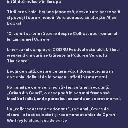
întâlnită inclusiv în Europa
Thrillere virale, ficțiune japoneză, dezvoltare personală
și povești care vindecă. Vara aceasta se citește Alice
Books!
10 lucruri surprinzătoare despre Colhoz, noul roman al
lui Emmanuel Carrère
Line-up-ul complet al CODRU Festival este aici. Ultimul
weekend din vară se trăiește în Pădurea Verde, la
Timișoara!
Lecții de viață, despre ce au învățat doi specialiști în
domeniul doliului de la oamenii aflați în fața morții
Romanul pe care vei vrea să-l iei cu tine în vacanță:
„Crima din Capri”, o escapadă în cea mai frumoasă
insulă a Italiei, unde paradisul ascunde un secret mortal.
Un „rollercoaster emoționant”, romanul „Stare de
visare” a fost selectat și recomandat chiar de Oprah
Winfrey la clubul său de carte