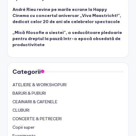
André Rieu revine pe marile ecrane la Happy
Cinema cu concertul aniversar „Viva Maastricht!”,
dedicat celor 20 de ani ale celebrelor spectacole
„Mică filosofie a siestei”, o seducătoare pledoarie
pentru dreptul la pauză într-o epocă obsedată de
productivitate
Categorii
ATELIERE & WORKSHOPURI
BARURI & PUBURI
CEAINARII & CAFENELE
CLUBURI
CONCERTE & PETRECERI
Copii super
Evenimente