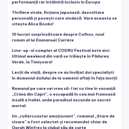
performanță rar întâlnită inclusiv în Europa
Thrillere virale, ficțiune japoneză, dezvoltare
personală și povești care vindecă. Vara aceasta se
citește Alice Books!
10 lucruri surprinzătoare despre Colhoz, noul
roman al lui Emmanuel Carrère
Line-up-ul complet al CODRU Festival este aici.
Ultimul weekend din vară se trăiește în Pădurea
Verde, la Timișoara!
Lecții de viață, despre ce au învățat doi specialiști
în domeniul doliului de la oamenii aflați în fața morții
Romanul pe care vei vrea să-l iei cu tine în vacanță:
„Crima din Capri”, o escapadă în cea mai frumoasă
insulă a Italiei, unde paradisul ascunde un secret
mortal.
Un „rollercoaster emoționant”, romanul „Stare de
visare” a fost selectat și recomandat chiar de
Oprah Winfrey la clubul său de carte