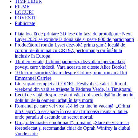
TIMP LIBER
FILME
LOCURI
POVESTI
Publicitate
Piața locală de printare 3D iese din faza de prototipare: Next
Layer 2026 se extinde la două zile și peste 800 de participanți
Producătorul român Lyset dezvoltă prima gamă locală de
corpuri de iluminat cu CRI 97, performanță rar întâlnită
inclusiv în Europa
Thrillere virale, ficțiune japoneză, dezvoltare personală și
povești care vindecă. Vara aceasta se citește Alice Books!
10 lucruri surprinzătoare despre Colhoz, noul roman al lui
Emmanuel Carrère
Line-up-ul complet al CODRU Festival este aici. Ultimul
weekend din vară se trăiește în Pădurea Verde, la Timișoara!
Lecții de viață, despre ce au învățat doi specialiști în domeniul
doliului de la oamenii aflați în fața morții
Romanul pe care vei vrea să-l iei cu tine în vacanță: „Crima
din Capri”, o escapadă în cea mai frumoasă insulă a Italiei,
unde paradisul ascunde un secret mortal.
Un „rollercoaster emoționant”, romanul „Stare de visare” a
fost selectat și recomandat chiar de Oprah Winfrey la clubul
său de carte