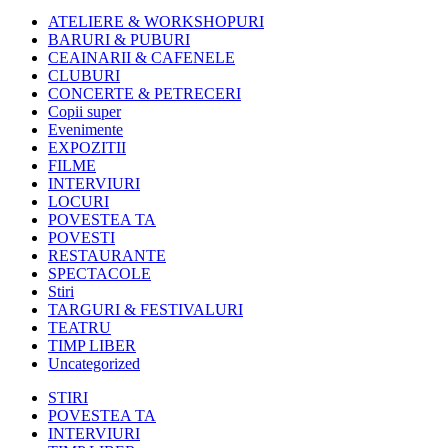
ATELIERE & WORKSHOPURI
BARURI & PUBURI
CEAINARII & CAFENELE
CLUBURI
CONCERTE & PETRECERI
Copii super
Evenimente
EXPOZITII
FILME
INTERVIURI
LOCURI
POVESTEA TA
POVESTI
RESTAURANTE
SPECTACOLE
Stiri
TARGURI & FESTIVALURI
TEATRU
TIMP LIBER
Uncategorized
STIRI
POVESTEA TA
INTERVIURI