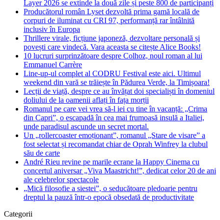
Layer 2026 se extinde la două zile și peste 800 de participanți
Producătorul român Lyset dezvoltă prima gamă locală de
corpuri de iluminat cu CRI 97, performanță rar întâlnită
inclusiv în Europa
Thrillere virale, ficțiune japoneză, dezvoltare personală și
povești care vindecă. Vara aceasta se citește Alice Books!
10 lucruri surprinzătoare despre Colhoz, noul roman al lui
Emmanuel Carrère
Line-up-ul complet al CODRU Festival este aici. Ultimul
weekend din vară se trăiește în Pădurea Verde, la Timișoara!
Lecții de viață, despre ce au învățat doi specialiști în domeniul
doliului de la oamenii aflați în fața morții
Romanul pe care vei vrea să-l iei cu tine în vacanță: „Crima
din Capri”, o escapadă în cea mai frumoasă insulă a Italiei,
unde paradisul ascunde un secret mortal.
Un „rollercoaster emoționant”, romanul „Stare de visare” a
fost selectat și recomandat chiar de Oprah Winfrey la clubul
său de carte
André Rieu revine pe marile ecrane la Happy Cinema cu
concertul aniversar „Viva Maastricht!”, dedicat celor 20 de ani
ale celebrelor spectacole
„Mică filosofie a siestei”, o seducătoare pledoarie pentru
dreptul la pauză într-o epocă obsedată de productivitate
Categorii