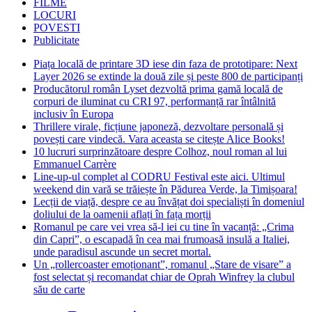
FILME
LOCURI
POVESTI
Publicitate
Piața locală de printare 3D iese din faza de prototipare: Next
Layer 2026 se extinde la două zile și peste 800 de participanți
Producătorul român Lyset dezvoltă prima gamă locală de
corpuri de iluminat cu CRI 97, performanță rar întâlnită
inclusiv în Europa
Thrillere virale, ficțiune japoneză, dezvoltare personală și
povești care vindecă. Vara aceasta se citește Alice Books!
10 lucruri surprinzătoare despre Colhoz, noul roman al lui
Emmanuel Carrère
Line-up-ul complet al CODRU Festival este aici. Ultimul
weekend din vară se trăiește în Pădurea Verde, la Timișoara!
Lecții de viață, despre ce au învățat doi specialiști în domeniul
doliului de la oamenii aflați în fața morții
Romanul pe care vei vrea să-l iei cu tine în vacanță: „Crima
din Capri”, o escapadă în cea mai frumoasă insulă a Italiei,
unde paradisul ascunde un secret mortal.
Un „rollercoaster emoționant”, romanul „Stare de visare” a
fost selectat și recomandat chiar de Oprah Winfrey la clubul
său de carte