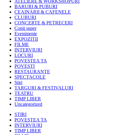
ATELIERE & WORKSHOPURI
BARURI & PUBURI
CEAINARII & CAFENELE
CLUBURI
CONCERTE & PETRECERI
Copii super
Evenimente
EXPOZITII
FILME
INTERVIURI
LOCURI
POVESTEA TA
POVESTI
RESTAURANTE
SPECTACOLE
Stiri
TARGURI & FESTIVALURI
TEATRU
TIMP LIBER
Uncategorized
STIRI
POVESTEA TA
INTERVIURI
TIMP LIBER