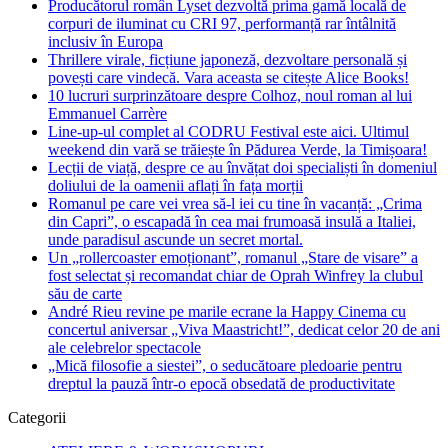
Producătorul român Lyset dezvoltă prima gamă locală de
corpuri de iluminat cu CRI 97, performanță rar întâlnită
inclusiv în Europa
Thrillere virale, ficțiune japoneză, dezvoltare personală și
povești care vindecă. Vara aceasta se citește Alice Books!
10 lucruri surprinzătoare despre Colhoz, noul roman al lui
Emmanuel Carrère
Line-up-ul complet al CODRU Festival este aici. Ultimul
weekend din vară se trăiește în Pădurea Verde, la Timișoara!
Lecții de viață, despre ce au învățat doi specialiști în domeniul
doliului de la oamenii aflați în fața morții
Romanul pe care vei vrea să-l iei cu tine în vacanță: „Crima
din Capri”, o escapadă în cea mai frumoasă insulă a Italiei,
unde paradisul ascunde un secret mortal.
Un „rollercoaster emoționant”, romanul „Stare de visare” a
fost selectat și recomandat chiar de Oprah Winfrey la clubul
său de carte
André Rieu revine pe marile ecrane la Happy Cinema cu
concertul aniversar „Viva Maastricht!”, dedicat celor 20 de ani
ale celebrelor spectacole
„Mică filosofie a siestei”, o seducătoare pledoarie pentru
dreptul la pauză într-o epocă obsedată de productivitate
Categorii