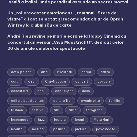
insulă a Italiei, unde paradisul ascunde un secret mortal.
Un „rollercoaster emoționant”, romanul „Stare de
visare” a fost selectat și recomandat chiar de Oprah
Winfrey la clubul său de carte
André Rieu revine pe marile ecrane la Happy Cinema cu
concertul aniversar „Viva Maastricht!”, dedicat celor
20 de ani ale celebrelor spectacole
act si politon
arta
Bucuresti
cafea
canto
carti
ceai
Cluj-Napoca
concert
concurs
concursuri
copii
copii super
dans
editura act si politon
editura Trei
evenimente
familie
fashion
festival
film
filme
fotografie
handmade
jazz
lectura
locuri
Mata Hari
moarte
muzica
pasiune
pictura
povestea ta