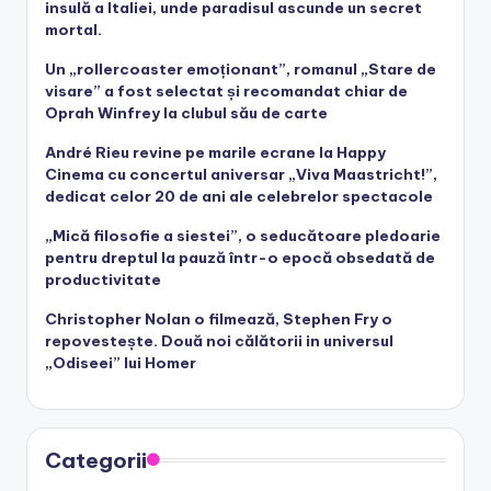
insulă a Italiei, unde paradisul ascunde un secret
mortal.
Un „rollercoaster emoționant”, romanul „Stare de
visare” a fost selectat și recomandat chiar de
Oprah Winfrey la clubul său de carte
André Rieu revine pe marile ecrane la Happy
Cinema cu concertul aniversar „Viva Maastricht!”,
dedicat celor 20 de ani ale celebrelor spectacole
„Mică filosofie a siestei”, o seducătoare pledoarie
pentru dreptul la pauză într-o epocă obsedată de
productivitate
Christopher Nolan o filmează, Stephen Fry o
repovestește. Două noi călătorii in universul
„Odiseei” lui Homer
Categorii