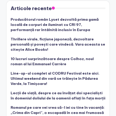
Articole recente
Producătorul român Lyset dezvoltă prima gamă
locală de corpuri de iluminat cu CRI 97,
performanță rar întâlnită inclusiv în Europa
Thrillere virale, ficțiune japoneză, dezvoltare
personală și povești care vindecă. Vara aceasta se
citește Alice Books!
10 lucruri surprinzătoare despre Colhoz, noul
roman al lui Emmanuel Carrère
Line-up-ul complet al CODRU Festival este aici.
Ultimul weekend din vară se trăiește în Pădurea
Verde, la Timișoara!
Lecții de viață, despre ce au învățat doi specialiști
în domeniul doliului de la oamenii aflați în fața morții
Romanul pe care vei vrea să-l iei cu tine în vacanță:
„Crima din Capri”, o escapadă în cea mai frumoasă