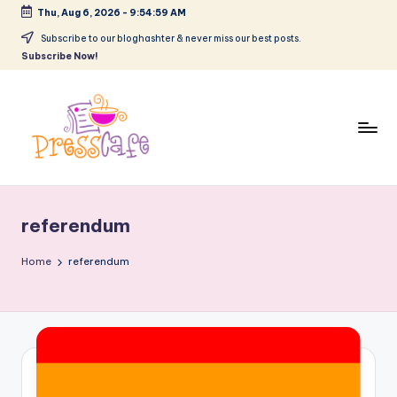
Thu, Aug 6, 2026
-
9:55:00 AM
Skip
Subscribe to our bloghashter & never miss our best posts.
Subscribe Now!
to
content
P
Cafeneau
r
experientelor
referendum
urbane
e
s
Home
referendum
s
c
a
f