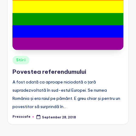
e
.
r
o
Posted
Stiri
in
Povestea referendumului
A fost odată ca aproape niciodată o țară
supradezvoltată în sud-estul Europei. Se numea
România și era raiul pe pământ. E greu chiar și pentru un
povestitor să surprindă în…
Presscafe
September 28, 2018
Posted
by