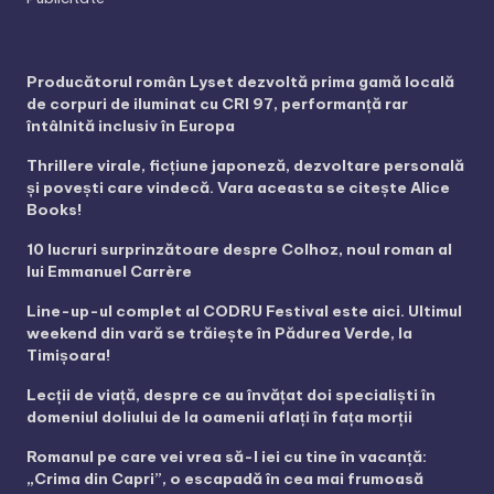
Producătorul român Lyset dezvoltă prima gamă locală
de corpuri de iluminat cu CRI 97, performanță rar
întâlnită inclusiv în Europa
Thrillere virale, ficțiune japoneză, dezvoltare personală
și povești care vindecă. Vara aceasta se citește Alice
Books!
10 lucruri surprinzătoare despre Colhoz, noul roman al
lui Emmanuel Carrère
Line-up-ul complet al CODRU Festival este aici. Ultimul
weekend din vară se trăiește în Pădurea Verde, la
Timișoara!
Lecții de viață, despre ce au învățat doi specialiști în
domeniul doliului de la oamenii aflați în fața morții
Romanul pe care vei vrea să-l iei cu tine în vacanță:
„Crima din Capri”, o escapadă în cea mai frumoasă