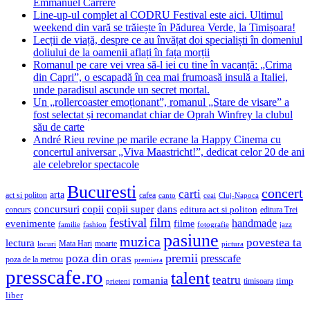
Emmanuel Carrère
Line-up-ul complet al CODRU Festival este aici. Ultimul
weekend din vară se trăiește în Pădurea Verde, la Timișoara!
Lecții de viață, despre ce au învățat doi specialiști în domeniul
doliului de la oamenii aflați în fața morții
Romanul pe care vei vrea să-l iei cu tine în vacanță: „Crima
din Capri”, o escapadă în cea mai frumoasă insulă a Italiei,
unde paradisul ascunde un secret mortal.
Un „rollercoaster emoționant”, romanul „Stare de visare” a
fost selectat și recomandat chiar de Oprah Winfrey la clubul
său de carte
André Rieu revine pe marile ecrane la Happy Cinema cu
concertul aniversar „Viva Maastricht!”, dedicat celor 20 de ani
ale celebrelor spectacole
Bucuresti
concert
carti
arta
act si politon
cafea
canto
ceai
Cluj-Napoca
concursuri
copii
copii super
dans
concurs
editura act si politon
editura Trei
festival
film
evenimente
handmade
filme
familie
fashion
fotografie
jazz
pasiune
muzica
povestea ta
lectura
Mata Hari
moarte
locuri
pictura
premii
poza din oras
presscafe
poza de la metrou
premiera
presscafe.ro
talent
teatru
romania
timisoara
timp
prieteni
liber