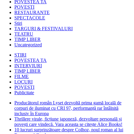
POVESTEA TA
POVESTI
RESTAURANTE
SPECTACOLE
Stiri
TARGURI & FESTIVALURI
TEATRU
TIMP LIBER
Uncategorized
STIRI
POVESTEA TA
INTERVIURI
TIMP LIBER
FILME
LOCURI
POVESTI
Publicitate
Producătorul român Lyset dezvoltă prima gamă locală de
corpuri de iluminat cu CRI 97, performanță rar întâlnită
inclusiv în Europa
Thrillere virale, ficțiune japoneză, dezvoltare personală și
povești care vindecă. Vara aceasta se citește Alice Books!
10 lucruri surprinzătoare despre Colhoz, noul roman al lui