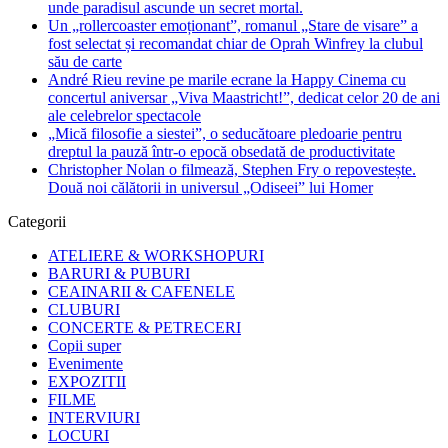
unde paradisul ascunde un secret mortal.
Un „rollercoaster emoționant”, romanul „Stare de visare” a
fost selectat și recomandat chiar de Oprah Winfrey la clubul
său de carte
André Rieu revine pe marile ecrane la Happy Cinema cu
concertul aniversar „Viva Maastricht!”, dedicat celor 20 de ani
ale celebrelor spectacole
„Mică filosofie a siestei”, o seducătoare pledoarie pentru
dreptul la pauză într-o epocă obsedată de productivitate
Christopher Nolan o filmează, Stephen Fry o repovestește.
Două noi călătorii in universul „Odiseei” lui Homer
Categorii
ATELIERE & WORKSHOPURI
BARURI & PUBURI
CEAINARII & CAFENELE
CLUBURI
CONCERTE & PETRECERI
Copii super
Evenimente
EXPOZITII
FILME
INTERVIURI
LOCURI