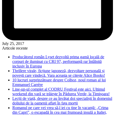
July 25, 2017
Articole recente
Producătorul român Lyset dezvoltă prima gamă locală de
corpuri de iluminat cu CRI 97, performanță rar întâlnită
inclusiv în Europa
Thrillere virale, ficțiune japoneză, dezvoltare personală și
povești care vindecă. Vara aceasta se citește Alice Books!
10 lucruri surprinzătoare despre Colhoz, noul roman al lui
Emmanuel Carrère
Line-up-ul complet al CODRU Festival este aici. Ultimul
weekend din vară se trăiește în Pădurea Verde, la Timișoara!
Lecții de viață, despre ce au învățat doi specialiști în domeniul
doliului de la oamenii aflați în fața morții
Romanul pe care vei vrea să-l iei cu tine în vacanță: „Crima
din Capri”, o escapadă în cea mai frumoasă insulă a Italiei,