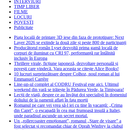
INTERVIURI
TIMP LIBER
FILME
LOCURI
POVESTI
Publicitate
Piața locală de printare 3D iese din faza de prototipare: Next
Layer 2026 se extinde la două zile și peste 800 de participanți
Producătorul român Lyset dezvoltă prima gamă locală de
corpuri de iluminat cu CRI 97, performanță rar întâlnită
inclusiv în Europa
Thrillere virale, ficțiune japoneză, dezvoltare personală și
povești care vindecă. Vara aceasta se citește Alice Books!
10 lucruri surprinzătoare despre Colhoz, noul roman al lui
Emmanuel Carrère
Line-up-ul complet al CODRU Festival este aici. Ultimul
weekend din vară se trăiește în Pădurea Verde, la Timișoara!
Lecții de viață, despre ce au învățat doi specialiști în domeniul
doliului de la oamenii aflați în fața morții
Romanul pe care vei vrea să-l iei cu tine în vacanță: „Crima
din Capri”, o escapadă în cea mai frumoasă insulă a Italiei,
unde paradisul ascunde un secret mortal.
Un „rollercoaster emoționant”, romanul „Stare de visare” a
fost selectat și recomandat chiar de Oprah Winfrey la clubul