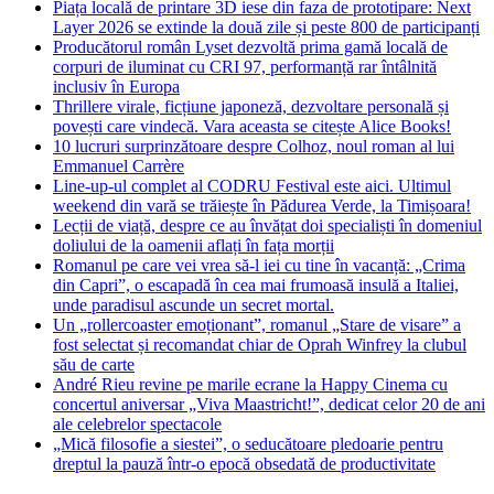
Piața locală de printare 3D iese din faza de prototipare: Next
Layer 2026 se extinde la două zile și peste 800 de participanți
Producătorul român Lyset dezvoltă prima gamă locală de
corpuri de iluminat cu CRI 97, performanță rar întâlnită
inclusiv în Europa
Thrillere virale, ficțiune japoneză, dezvoltare personală și
povești care vindecă. Vara aceasta se citește Alice Books!
10 lucruri surprinzătoare despre Colhoz, noul roman al lui
Emmanuel Carrère
Line-up-ul complet al CODRU Festival este aici. Ultimul
weekend din vară se trăiește în Pădurea Verde, la Timișoara!
Lecții de viață, despre ce au învățat doi specialiști în domeniul
doliului de la oamenii aflați în fața morții
Romanul pe care vei vrea să-l iei cu tine în vacanță: „Crima
din Capri”, o escapadă în cea mai frumoasă insulă a Italiei,
unde paradisul ascunde un secret mortal.
Un „rollercoaster emoționant”, romanul „Stare de visare” a
fost selectat și recomandat chiar de Oprah Winfrey la clubul
său de carte
André Rieu revine pe marile ecrane la Happy Cinema cu
concertul aniversar „Viva Maastricht!”, dedicat celor 20 de ani
ale celebrelor spectacole
„Mică filosofie a siestei”, o seducătoare pledoarie pentru
dreptul la pauză într-o epocă obsedată de productivitate