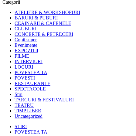
Categorii
ATELIERE & WORKSHOPURI
BARURI & PUBURI
CEAINARII & CAFENELE
CLUBURI
CONCERTE & PETRECERI
Copii super
Evenimente
EXPOZITII
FILME
INTERVIURI
LOCURI
POVESTEA TA
POVESTI
RESTAURANTE
SPECTACOLE
Stiri
TARGURI & FESTIVALURI
TEATRU
TIMP LIBER
Uncategorized
STIRI
POVESTEA TA