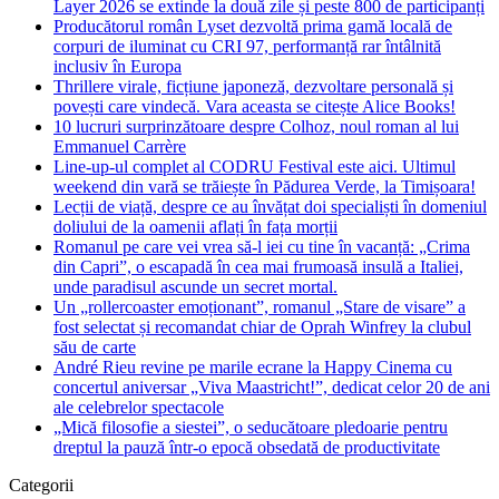
Layer 2026 se extinde la două zile și peste 800 de participanți
Producătorul român Lyset dezvoltă prima gamă locală de
corpuri de iluminat cu CRI 97, performanță rar întâlnită
inclusiv în Europa
Thrillere virale, ficțiune japoneză, dezvoltare personală și
povești care vindecă. Vara aceasta se citește Alice Books!
10 lucruri surprinzătoare despre Colhoz, noul roman al lui
Emmanuel Carrère
Line-up-ul complet al CODRU Festival este aici. Ultimul
weekend din vară se trăiește în Pădurea Verde, la Timișoara!
Lecții de viață, despre ce au învățat doi specialiști în domeniul
doliului de la oamenii aflați în fața morții
Romanul pe care vei vrea să-l iei cu tine în vacanță: „Crima
din Capri”, o escapadă în cea mai frumoasă insulă a Italiei,
unde paradisul ascunde un secret mortal.
Un „rollercoaster emoționant”, romanul „Stare de visare” a
fost selectat și recomandat chiar de Oprah Winfrey la clubul
său de carte
André Rieu revine pe marile ecrane la Happy Cinema cu
concertul aniversar „Viva Maastricht!”, dedicat celor 20 de ani
ale celebrelor spectacole
„Mică filosofie a siestei”, o seducătoare pledoarie pentru
dreptul la pauză într-o epocă obsedată de productivitate
Categorii