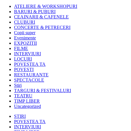
ATELIERE & WORKSHOPURI
BARURI & PUBURI
CEAINARII & CAFENELE
CLUBURI
CONCERTE & PETRECERI
Copii super
Evenimente
EXPOZITII
FILME
INTERVIURI
LOCURI
POVESTEA TA
POVESTI
RESTAURANTE
SPECTACOLE
Stiri
TARGURI & FESTIVALURI
TEATRU
TIMP LIBER
Uncategorized
STIRI
POVESTEA TA
INTERVIURI