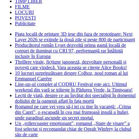
TIMP LIBER
FILME
LOCURI
POVESTI
Publicitate
Piața locală de printare 3D iese din faza de prototipare: Next
Layer 2026 se extinde la două zile și peste 800 de participanți
Producătorul român Lyset dezvoltă prima gamă locală de
corpuri de iluminat cu CRI 97, performanță rar întâlnită
inclusiv în Europa
Thrillere virale, ficțiune japoneză, dezvoltare personală și
povești care vindecă. Vara aceasta se citește Alice Books!
10 lucruri surprinzătoare despre Colhoz, noul roman al lui
Emmanuel Carrère
Line-up-ul complet al CODRU Festival este aici. Ultimul
weekend din vară se trăiește în Pădurea Verde, la Timișoara!
Lecții de viață, despre ce au învățat doi specialiști în domeniul
doliului de la oamenii aflați în fața morții
Romanul pe care vei vrea să-l iei cu tine în vacanță: „Crima
din Capri”, o escapadă în cea mai frumoasă insulă a Italiei,
unde paradisul ascunde un secret mortal.
Un „rollercoaster emoționant”, romanul „Stare de visare” a
fost selectat și recomandat chiar de Oprah Winfrey la clubul
său de carte