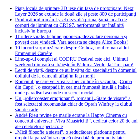
Piața locală de printare 3D iese din faza de prototipare: Next
Layer 2026 se extinde la două zile și peste 800 de participanți
Producătorul român Lyset dezvoltă prima gamă locală de
corpuri de iluminat cu CRI 97, performanță rar întâlnită
inclusiv în Europa
Thrillere virale, ficțiune japoneză, dezvoltare personală și
povești care vindecă. Vara aceasta se citește Alice Books!
10 lucruri surprinzătoare despre Colhoz, noul roman al lui
Emmanuel Carrère
Line-up-ul complet al CODRU Festival este aici. Ultimul
weekend din vară se trăiește în Pădurea Verde, la Timișoara!
Lecții de viață, despre ce au învățat doi specialiști în domeniul
doliului de la oamenii aflați în fața morții
Romanul pe care vei vrea să-l iei cu tine în vacanță: „Crima
din Capri”, o escapadă în cea mai frumoasă insulă a Italiei,
unde paradisul ascunde un secret mortal.
Un „rollercoaster emoționant”, romanul „Stare de visare” a
fost selectat și recomandat chiar de Oprah Winfrey la clubul
său de carte
André Rieu revine pe marile ecrane la Happy Cinema cu
concertul aniversar „Viva Maastricht!”, dedicat celor 20 de ani
ale celebrelor spectacole
„Mică filosofie a siestei”, o seducătoare pledoarie pentru
dreptul la pauză într-o epocă obsedată de productivitate