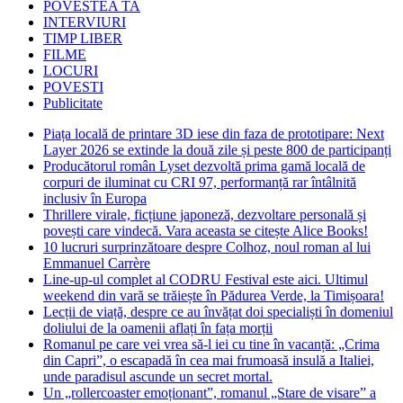
POVESTEA TA
INTERVIURI
TIMP LIBER
FILME
LOCURI
POVESTI
Publicitate
Piața locală de printare 3D iese din faza de prototipare: Next
Layer 2026 se extinde la două zile și peste 800 de participanți
Producătorul român Lyset dezvoltă prima gamă locală de
corpuri de iluminat cu CRI 97, performanță rar întâlnită
inclusiv în Europa
Thrillere virale, ficțiune japoneză, dezvoltare personală și
povești care vindecă. Vara aceasta se citește Alice Books!
10 lucruri surprinzătoare despre Colhoz, noul roman al lui
Emmanuel Carrère
Line-up-ul complet al CODRU Festival este aici. Ultimul
weekend din vară se trăiește în Pădurea Verde, la Timișoara!
Lecții de viață, despre ce au învățat doi specialiști în domeniul
doliului de la oamenii aflați în fața morții
Romanul pe care vei vrea să-l iei cu tine în vacanță: „Crima
din Capri”, o escapadă în cea mai frumoasă insulă a Italiei,
unde paradisul ascunde un secret mortal.
Un „rollercoaster emoționant”, romanul „Stare de visare” a