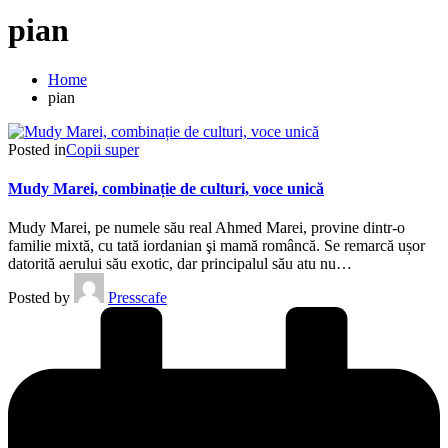
pian
Home
pian
Posted in
Copii super
Mudy Marei, combinație de culturi, voce unică
Mudy Marei, pe numele său real Ahmed Marei, provine dintr-o
familie mixtă, cu tată iordanian şi mamă româncă. Se remarcă ușor
datorită aerului său exotic, dar principalul său atu nu…
Posted by
Presscafe