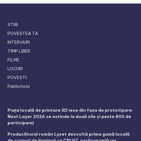
STIRI
POVESTEA TA
INTERVIURI
TIMP LIBER
FILME
LOCURI
POVESTI
Publicitate
Piața locală de printare 3D iese din faza de prototipare:
Next Layer 2026 se extinde la două zile și peste 800 de
participanți
Producătorul român Lyset dezvoltă prima gamă locală
de corpuri de iluminat cu CRI 97, performanță rar