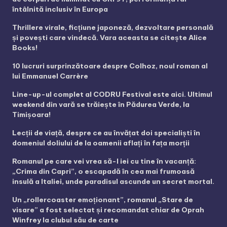
întâlnită inclusiv în Europa
Thrillere virale, ficțiune japoneză, dezvoltare personală
și povești care vindecă. Vara aceasta se citește Alice
Books!
10 lucruri surprinzătoare despre Colhoz, noul roman al
lui Emmanuel Carrère
Line-up-ul complet al CODRU Festival este aici. Ultimul
weekend din vară se trăiește în Pădurea Verde, la
Timișoara!
Lecții de viață, despre ce au învățat doi specialiști în
domeniul doliului de la oamenii aflați în fața morții
Romanul pe care vei vrea să-l iei cu tine în vacanță:
„Crima din Capri”, o escapadă în cea mai frumoasă
insulă a Italiei, unde paradisul ascunde un secret mortal.
Un „rollercoaster emoționant”, romanul „Stare de
visare” a fost selectat și recomandat chiar de Oprah
Winfrey la clubul său de carte