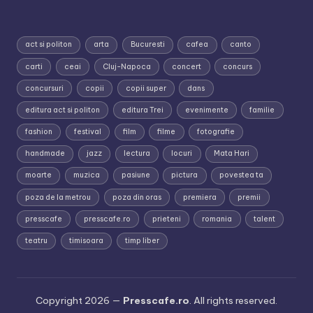
act si politon
arta
Bucuresti
cafea
canto
carti
ceai
Cluj-Napoca
concert
concurs
concursuri
copii
copii super
dans
editura act si politon
editura Trei
evenimente
familie
fashion
festival
film
filme
fotografie
handmade
jazz
lectura
locuri
Mata Hari
moarte
muzica
pasiune
pictura
povestea ta
poza de la metrou
poza din oras
premiera
premii
presscafe
presscafe.ro
prieteni
romania
talent
teatru
timisoara
timp liber
Copyright 2026 —
Presscafe.ro
. All rights reserved.