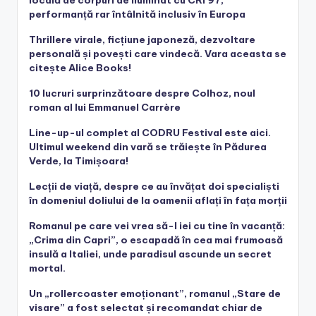
performanță rar întâlnită inclusiv în Europa
Thrillere virale, ficțiune japoneză, dezvoltare
personală și povești care vindecă. Vara aceasta se
citește Alice Books!
10 lucruri surprinzătoare despre Colhoz, noul
roman al lui Emmanuel Carrère
Line-up-ul complet al CODRU Festival este aici.
Ultimul weekend din vară se trăiește în Pădurea
Verde, la Timișoara!
Lecții de viață, despre ce au învățat doi specialiști
în domeniul doliului de la oamenii aflați în fața morții
Romanul pe care vei vrea să-l iei cu tine în vacanță:
„Crima din Capri”, o escapadă în cea mai frumoasă
insulă a Italiei, unde paradisul ascunde un secret
mortal.
Un „rollercoaster emoționant”, romanul „Stare de
visare” a fost selectat și recomandat chiar de