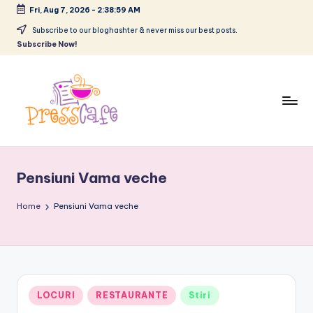
Fri, Aug 7, 2026
-
2:39:00 AM
Skip
Subscribe to our bloghashter & never miss our best posts.
Subscribe Now!
to
content
P
Cafeneau
r
experientelor
Pensiuni Vama veche
urbane
e
s
Home
Pensiuni Vama veche
s
c
a
Posted
LOCURI
RESTAURANTE
Stiri
f
in