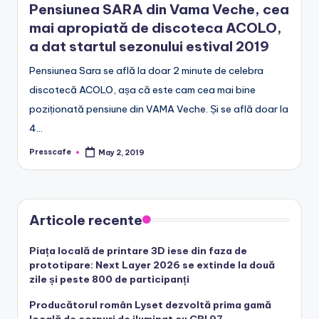
Pensiunea SARA din Vama Veche, cea
e
mai apropiată de discoteca ACOLO,
.
a dat startul sezonului estival 2019
r
Pensiunea Sara se află la doar 2 minute de celebra
o
discotecă ACOLO, așa că este cam cea mai bine
poziționată pensiune din VAMA Veche. Și se află doar la
4…
Presscafe
May 2, 2019
Posted
by
Articole recente
Piața locală de printare 3D iese din faza de
prototipare: Next Layer 2026 se extinde la două
zile și peste 800 de participanți
Producătorul român Lyset dezvoltă prima gamă
locală de corpuri de iluminat cu CRI 97,