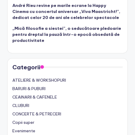
André Rieu revine pe marile ecrane la Happy
Cinema cu concertul aniversar „Viva Maastricht!”,
dedicat celor 20 de ani ale celebrelor spectacole
„Mică filosofie a siestei”, o seducătoare pledoarie
pentru dreptul la pauză într-o epocă obsedată de
productivitate
Categorii
ATELIERE & WORKSHOPURI
BARURI & PUBURI
CEAINARII & CAFENELE
CLUBURI
CONCERTE & PETRECERI
Copii super
Evenimente