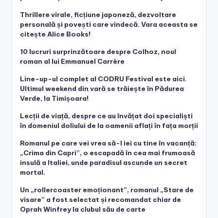
Thrillere virale, ficțiune japoneză, dezvoltare
personală și povești care vindecă. Vara aceasta se
citește Alice Books!
10 lucruri surprinzătoare despre Colhoz, noul
roman al lui Emmanuel Carrère
Line-up-ul complet al CODRU Festival este aici.
Ultimul weekend din vară se trăiește în Pădurea
Verde, la Timișoara!
Lecții de viață, despre ce au învățat doi specialiști
în domeniul doliului de la oamenii aflați în fața morții
Romanul pe care vei vrea să-l iei cu tine în vacanță:
„Crima din Capri”, o escapadă în cea mai frumoasă
insulă a Italiei, unde paradisul ascunde un secret
mortal.
Un „rollercoaster emoționant”, romanul „Stare de
visare” a fost selectat și recomandat chiar de
Oprah Winfrey la clubul său de carte