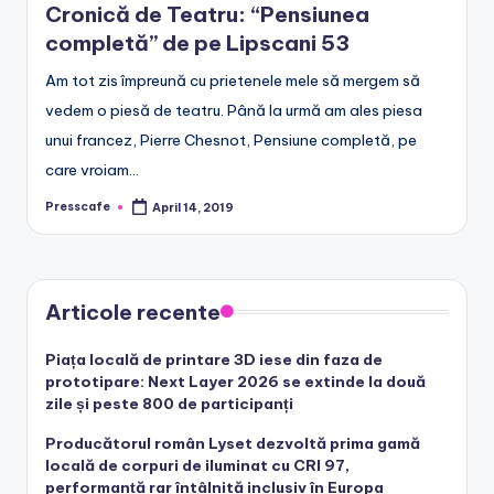
Cronică de Teatru: “Pensiunea
e
completă” de pe Lipscani 53
.
Am tot zis împreună cu prietenele mele să mergem să
r
vedem o piesă de teatru. Până la urmă am ales piesa
o
unui francez, Pierre Chesnot, Pensiune completă, pe
care vroiam…
Presscafe
April 14, 2019
Posted
by
Articole recente
Piața locală de printare 3D iese din faza de
prototipare: Next Layer 2026 se extinde la două
zile și peste 800 de participanți
Producătorul român Lyset dezvoltă prima gamă
locală de corpuri de iluminat cu CRI 97,
performanță rar întâlnită inclusiv în Europa