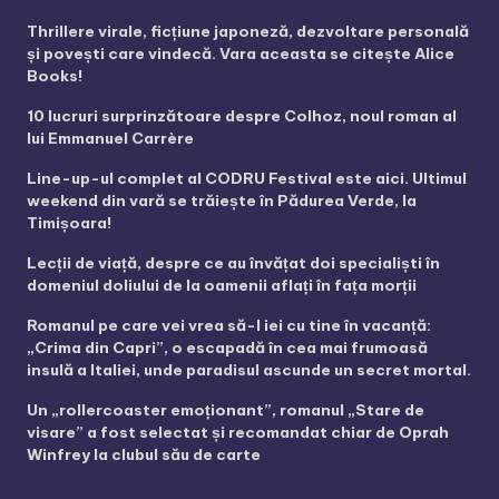
Thrillere virale, ficțiune japoneză, dezvoltare personală
și povești care vindecă. Vara aceasta se citește Alice
Books!
10 lucruri surprinzătoare despre Colhoz, noul roman al
lui Emmanuel Carrère
Line-up-ul complet al CODRU Festival este aici. Ultimul
weekend din vară se trăiește în Pădurea Verde, la
Timișoara!
Lecții de viață, despre ce au învățat doi specialiști în
domeniul doliului de la oamenii aflați în fața morții
Romanul pe care vei vrea să-l iei cu tine în vacanță:
„Crima din Capri”, o escapadă în cea mai frumoasă
insulă a Italiei, unde paradisul ascunde un secret mortal.
Un „rollercoaster emoționant”, romanul „Stare de
visare” a fost selectat și recomandat chiar de Oprah
Winfrey la clubul său de carte