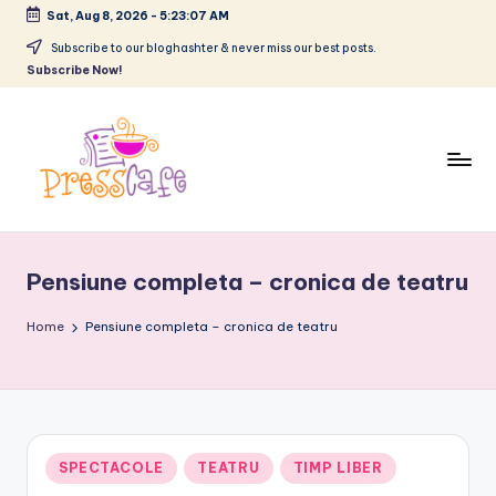
Sat, Aug 8, 2026
-
5:23:08 AM
Skip
Subscribe to our bloghashter & never miss our best posts.
Subscribe Now!
to
content
P
Cafeneau
r
experientelor
Pensiune completa – cronica de teatru
urbane
e
s
Home
Pensiune completa – cronica de teatru
s
c
a
Posted
SPECTACOLE
TEATRU
TIMP LIBER
f
in