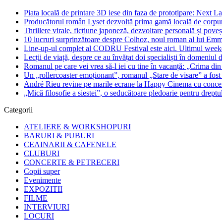
Piața locală de printare 3D iese din faza de prototipare: Next La
Producătorul român Lyset dezvoltă prima gamă locală de corpuri
Thrillere virale, ficțiune japoneză, dezvoltare personală și pove
10 lucruri surprinzătoare despre Colhoz, noul roman al lui Em
Line-up-ul complet al CODRU Festival este aici. Ultimul weeken
Lecții de viață, despre ce au învățat doi specialiști în domeniul d
Romanul pe care vei vrea să-l iei cu tine în vacanță: „Crima din
Un „rollercoaster emoționant”, romanul „Stare de visare” a fost
André Rieu revine pe marile ecrane la Happy Cinema cu concertu
„Mică filosofie a siestei”, o seducătoare pledoarie pentru dreptu
Categorii
ATELIERE & WORKSHOPURI
BARURI & PUBURI
CEAINARII & CAFENELE
CLUBURI
CONCERTE & PETRECERI
Copii super
Evenimente
EXPOZITII
FILME
INTERVIURI
LOCURI