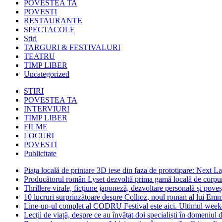
POVESTEA TA
POVESTI
RESTAURANTE
SPECTACOLE
Stiri
TARGURI & FESTIVALURI
TEATRU
TIMP LIBER
Uncategorized
STIRI
POVESTEA TA
INTERVIURI
TIMP LIBER
FILME
LOCURI
POVESTI
Publicitate
Piața locală de printare 3D iese din faza de prototipare: Next La
Producătorul român Lyset dezvoltă prima gamă locală de corpuri
Thrillere virale, ficțiune japoneză, dezvoltare personală și pove
10 lucruri surprinzătoare despre Colhoz, noul roman al lui Em
Line-up-ul complet al CODRU Festival este aici. Ultimul weeken
Lecții de viață, despre ce au învățat doi specialiști în domeniul d