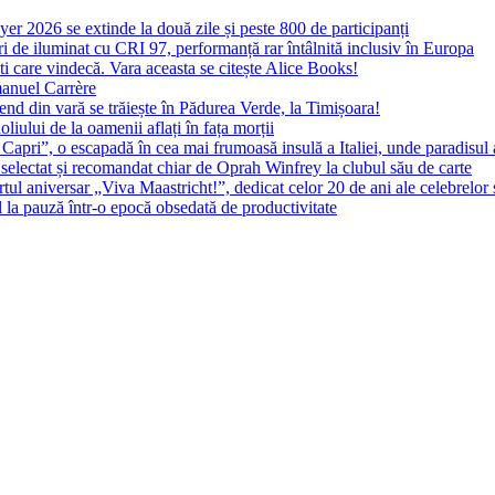
yer 2026 se extinde la două zile și peste 800 de participanți
 de iluminat cu CRI 97, performanță rar întâlnită inclusiv în Europa
ști care vindecă. Vara aceasta se citește Alice Books!
manuel Carrère
d din vară se trăiește în Pădurea Verde, la Timișoara!
oliului de la oamenii aflați în fața morții
 Capri”, o escapadă în cea mai frumoasă insulă a Italiei, unde paradisul
 selectat și recomandat chiar de Oprah Winfrey la clubul său de carte
l aniversar „Viva Maastricht!”, dedicat celor 20 de ani ale celebrelor 
l la pauză într-o epocă obsedată de productivitate