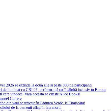
yer 2026 se extinde la două zile și peste 800 de participanți
 de iluminat cu CRI 97, performanță rar întâlnită inclusiv în Europa
ști care vindecă. Vara aceasta se citește Alice Books!
manuel Carrère
d din vară se trăiește în Pădurea Verde, la Timișoara!
oliului de la oamenii aflați în fața morții