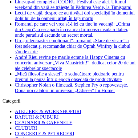
Line-up-ul complet al CODRU Festival este aici. Ultimul
weekend din vară se trăiește în Pădurea Verde, la Timișoara!
Lecții de viață, despre ce au învățat doi specialiști în domeniul
doliului de la oamenii aflați în fața morții
Romanul pe care vei vrea să-l iei cu tine în vacanță: „Crima
din Capri”, o escapadă în cea mai frumoasă insulă a Italiei,
unde paradisul ascunde un secret mortal.
Un „rollercoaster emoționant”, romanul „Stare de visare” a
fost selectat și recomandat chiar de Oprah Winfrey la clubul
său de carte
André Rieu revine pe marile ecrane la Happy Cinema cu
concertul aniversar „Viva Maastricht!”, dedicat celor 20 de ani
ale celebrelor spectacole
„Mică filosofie a siestei”, o seducătoare pledoarie pentru
dreptul la pauză într-o epocă obsedată de productivitate
Christopher Nolan o filmează, Stephen Fry o repovestește.
Două noi călătorii in universul „Odiseei” lui Homer
Categorii
ATELIERE & WORKSHOPURI
BARURI & PUBURI
CEAINARII & CAFENELE
CLUBURI
CONCERTE & PETRECERI