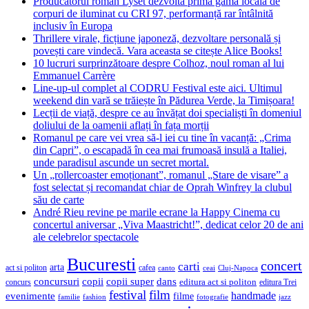
Producătorul român Lyset dezvoltă prima gamă locală de
corpuri de iluminat cu CRI 97, performanță rar întâlnită
inclusiv în Europa
Thrillere virale, ficțiune japoneză, dezvoltare personală și
povești care vindecă. Vara aceasta se citește Alice Books!
10 lucruri surprinzătoare despre Colhoz, noul roman al lui
Emmanuel Carrère
Line-up-ul complet al CODRU Festival este aici. Ultimul
weekend din vară se trăiește în Pădurea Verde, la Timișoara!
Lecții de viață, despre ce au învățat doi specialiști în domeniul
doliului de la oamenii aflați în fața morții
Romanul pe care vei vrea să-l iei cu tine în vacanță: „Crima
din Capri”, o escapadă în cea mai frumoasă insulă a Italiei,
unde paradisul ascunde un secret mortal.
Un „rollercoaster emoționant”, romanul „Stare de visare” a
fost selectat și recomandat chiar de Oprah Winfrey la clubul
său de carte
André Rieu revine pe marile ecrane la Happy Cinema cu
concertul aniversar „Viva Maastricht!”, dedicat celor 20 de ani
ale celebrelor spectacole
Bucuresti
concert
carti
arta
act si politon
cafea
canto
ceai
Cluj-Napoca
concursuri
copii
copii super
dans
concurs
editura act si politon
editura Trei
festival
film
evenimente
handmade
filme
familie
fashion
fotografie
jazz