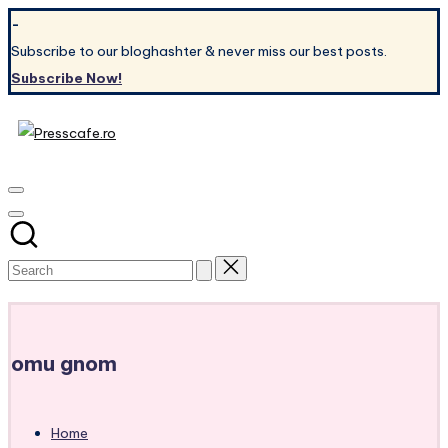
Skip
-
to
Subscribe to our bloghashter & never miss our best posts.
content
Subscribe Now!
Presscafe.ro
Cafeneau
experientelor
urbane
Subscribe
omu gnom
Home