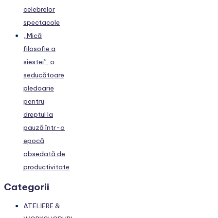
celebrelor
spectacole
„Mică
filosofie a
siestei”, o
seducătoare
pledoarie
pentru
dreptul la
pauză într-o
epocă
obsedată de
productivitate
Categorii
ATELIERE &