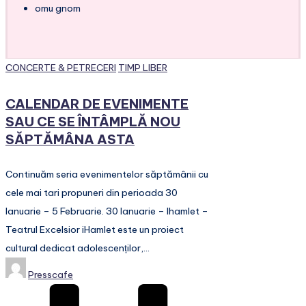
omu gnom
Posted
CONCERTE & PETRECERI
TIMP LIBER
in
CALENDAR DE EVENIMENTE
SAU CE SE ÎNTÂMPLĂ NOU
SĂPTĂMÂNA ASTA
Continuăm seria evenimentelor săptămânii cu
cele mai tari propuneri din perioada 30
Ianuarie – 5 Februarie. 30 Ianuarie – Ihamlet –
Teatrul Excelsior iHamlet este un proiect
cultural dedicat adolescenților,…
Posted
Presscafe
by