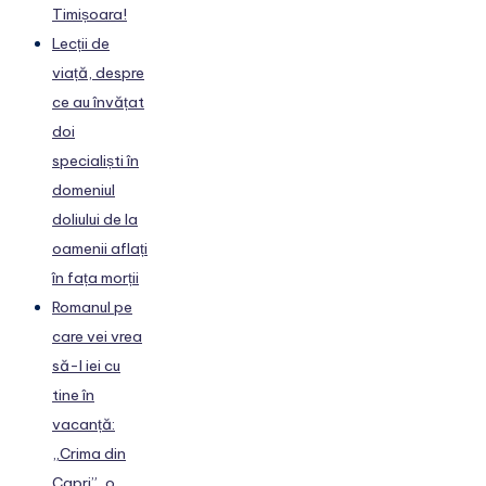
Timișoara!
Lecții de
viață, despre
ce au învățat
doi
specialiști în
domeniul
doliului de la
oamenii aflați
în fața morții
Romanul pe
care vei vrea
să-l iei cu
tine în
vacanță:
„Crima din
Capri”, o