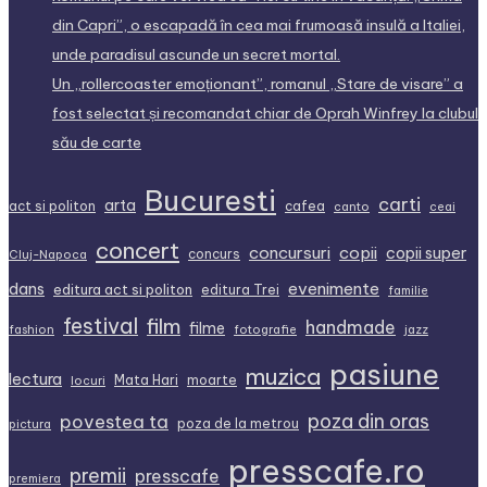
din Capri”, o escapadă în cea mai frumoasă insulă a Italiei,
unde paradisul ascunde un secret mortal.
Un „rollercoaster emoționant”, romanul „Stare de visare” a
fost selectat și recomandat chiar de Oprah Winfrey la clubul
său de carte
Bucuresti
carti
arta
act si politon
cafea
canto
ceai
concert
concursuri
copii
copii super
concurs
Cluj-Napoca
dans
evenimente
editura act si politon
editura Trei
familie
festival
film
handmade
filme
fashion
fotografie
jazz
pasiune
muzica
lectura
Mata Hari
moarte
locuri
povestea ta
poza din oras
poza de la metrou
pictura
presscafe.ro
premii
presscafe
premiera