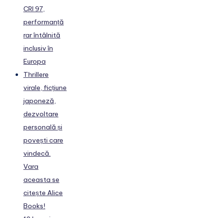
CRI 97,
performanță
rar întâlnită
inclusiv în
Europa
Thrillere
virale, ficțiune
japoneză,
dezvoltare
personală și
povești care
vindecă.
Vara
aceasta se
citește Alice
Books!