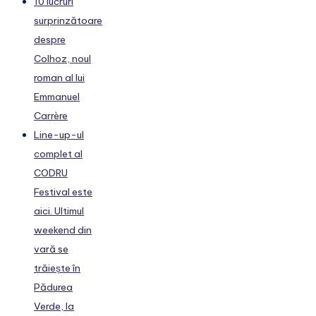
10 lucruri
surprinzătoare
despre
Colhoz, noul
roman al lui
Emmanuel
Carrère
Line-up-ul
complet al
CODRU
Festival este
aici. Ultimul
weekend din
vară se
trăiește în
Pădurea
Verde, la