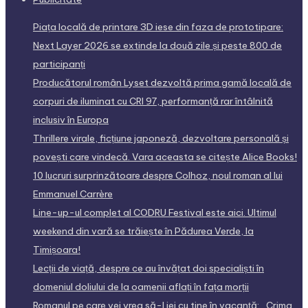
Piața locală de printare 3D iese din faza de prototipare:
Next Layer 2026 se extinde la două zile și peste 800 de
participanți
Producătorul român Lyset dezvoltă prima gamă locală de
corpuri de iluminat cu CRI 97, performanță rar întâlnită
inclusiv în Europa
Thrillere virale, ficțiune japoneză, dezvoltare personală și
povești care vindecă. Vara aceasta se citește Alice Books!
10 lucruri surprinzătoare despre Colhoz, noul roman al lui
Emmanuel Carrère
Line-up-ul complet al CODRU Festival este aici. Ultimul
weekend din vară se trăiește în Pădurea Verde, la
Timișoara!
Lecții de viață, despre ce au învățat doi specialiști în
domeniul doliului de la oamenii aflați în fața morții
Romanul pe care vei vrea să-l iei cu tine în vacanță: „Crima