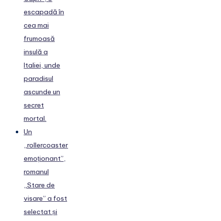
escapadă în
cea mai
frumoasă
insulă a
Italiei, unde
paradisul
ascunde un
secret
mortal.
Un
„rollercoaster
emoționant”,
romanul
„Stare de
visare” a fost
selectat și