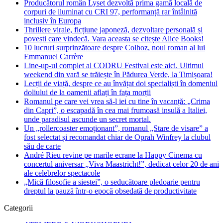
Producătorul român Lyset dezvoltă prima gamă locală de
corpuri de iluminat cu CRI 97, performanță rar întâlnită
inclusiv în Europa
Thrillere virale, ficțiune japoneză, dezvoltare personală și
povești care vindecă. Vara aceasta se citește Alice Books!
10 lucruri surprinzătoare despre Colhoz, noul roman al lui
Emmanuel Carrère
Line-up-ul complet al CODRU Festival este aici. Ultimul
weekend din vară se trăiește în Pădurea Verde, la Timișoara!
Lecții de viață, despre ce au învățat doi specialiști în domeniul
doliului de la oamenii aflați în fața morții
Romanul pe care vei vrea să-l iei cu tine în vacanță: „Crima
din Capri”, o escapadă în cea mai frumoasă insulă a Italiei,
unde paradisul ascunde un secret mortal.
Un „rollercoaster emoționant”, romanul „Stare de visare” a
fost selectat și recomandat chiar de Oprah Winfrey la clubul
său de carte
André Rieu revine pe marile ecrane la Happy Cinema cu
concertul aniversar „Viva Maastricht!”, dedicat celor 20 de ani
ale celebrelor spectacole
„Mică filosofie a siestei”, o seducătoare pledoarie pentru
dreptul la pauză într-o epocă obsedată de productivitate
Categorii