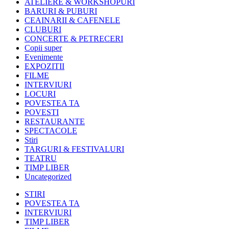
ATELIERE & WORKSHOPURI
BARURI & PUBURI
CEAINARII & CAFENELE
CLUBURI
CONCERTE & PETRECERI
Copii super
Evenimente
EXPOZITII
FILME
INTERVIURI
LOCURI
POVESTEA TA
POVESTI
RESTAURANTE
SPECTACOLE
Stiri
TARGURI & FESTIVALURI
TEATRU
TIMP LIBER
Uncategorized
STIRI
POVESTEA TA
INTERVIURI
TIMP LIBER