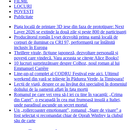
FILME
LOCURI
POVESTI
Publicitate
Piața locală de printare 3D iese din faza de prototipare: Next
Layer 2026 se extinde la două zile și peste 800 de participanți
Producătorul român Lyset dezvoltă prima gamă locală de
corpuri de iluminat cu CRI 97, performanță rar întâlnită
inclusiv în Europa
Thrillere virale, ficțiune japoneză, dezvoltare personală și
povești care vindecă. Vara aceasta se citește Alice Books!
10 lucruri surprinzătoare despre Colhoz, noul roman al lui
Emmanuel Carrère
Line-up-ul complet al CODRU Festival este aici. Ultimul
weekend din vară se trăiește în Pădurea Verde, la Timișoara!
Lecții de viață, despre ce au învățat doi specialiști în domeniul
doliului de la oamenii aflați în fața morții
Romanul pe care vei vrea să-l iei cu tine în vacanță: „Crima
din Capri”, o escapadă în cea mai frumoasă insulă a Italiei,
unde paradisul ascunde un secret mortal.
Un „rollercoaster emoționant”, romanul „Stare de visare” a
fost selectat și recomandat chiar de Oprah Winfrey la clubul
său de carte