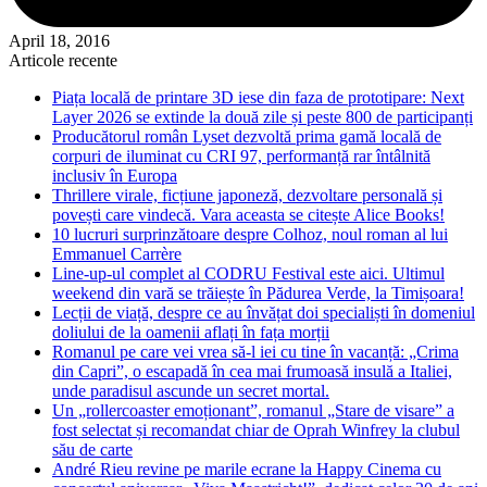
April 18, 2016
Articole recente
Piața locală de printare 3D iese din faza de prototipare: Next
Layer 2026 se extinde la două zile și peste 800 de participanți
Producătorul român Lyset dezvoltă prima gamă locală de
corpuri de iluminat cu CRI 97, performanță rar întâlnită
inclusiv în Europa
Thrillere virale, ficțiune japoneză, dezvoltare personală și
povești care vindecă. Vara aceasta se citește Alice Books!
10 lucruri surprinzătoare despre Colhoz, noul roman al lui
Emmanuel Carrère
Line-up-ul complet al CODRU Festival este aici. Ultimul
weekend din vară se trăiește în Pădurea Verde, la Timișoara!
Lecții de viață, despre ce au învățat doi specialiști în domeniul
doliului de la oamenii aflați în fața morții
Romanul pe care vei vrea să-l iei cu tine în vacanță: „Crima
din Capri”, o escapadă în cea mai frumoasă insulă a Italiei,
unde paradisul ascunde un secret mortal.
Un „rollercoaster emoționant”, romanul „Stare de visare” a
fost selectat și recomandat chiar de Oprah Winfrey la clubul
său de carte
André Rieu revine pe marile ecrane la Happy Cinema cu