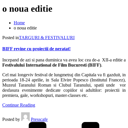
o noua editie
Home
o noua editie
Posted in
TARGURI & FESTIVALURI
BIFF revine cu proiectii de neratat!
Incepand de azi si pana duminica va avea loc cea de-a XII-a editie a
Festivalului International de Film Bucuresti (BIFF)
.
Cel mai longeviv festival de lungmetraj din Capitala va fi gazduit, in
perioada 18-24 aprilie, in Sala Elvire Popesco (Institutul Francez),
Muzeul Taranului Roman si Clubul Taranului, spatii unde vor
desfasura evenimente dedicate copiilor si adultilor: proiectii in
premiera, gale, workshopuri, master-classes etc.
Continue Reading
Posted by
Presscafe