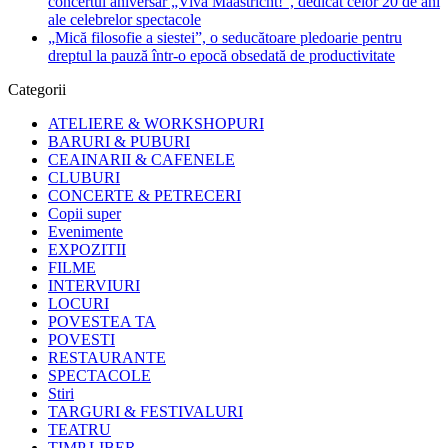
concertul aniversar „Viva Maastricht!”, dedicat celor 20 de ani
ale celebrelor spectacole
„Mică filosofie a siestei”, o seducătoare pledoarie pentru
dreptul la pauză într-o epocă obsedată de productivitate
Categorii
ATELIERE & WORKSHOPURI
BARURI & PUBURI
CEAINARII & CAFENELE
CLUBURI
CONCERTE & PETRECERI
Copii super
Evenimente
EXPOZITII
FILME
INTERVIURI
LOCURI
POVESTEA TA
POVESTI
RESTAURANTE
SPECTACOLE
Stiri
TARGURI & FESTIVALURI
TEATRU
TIMP LIBER