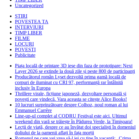
Uncategorized
STIRI
POVESTEA TA
INTERVIURI
TIMP LIBER
FILME
LOCURI
POVESTI
Publicitate
Piața locală de printare 3D iese din faza de prototipare: Next
Layer 2026 se extinde la două zile și peste 800 de participanți
Producătorul român Lyset dezvoltă prima gamă locală de
corpuri de iluminat cu CRI 97, performanță rar întâlnită
inclusiv în Europa
Thrillere virale, ficțiune japoneză, dezvoltare personală și
povești care vindecă. Vara aceasta se citește Alice Books!
10 lucruri surprinzătoare despre Colhoz, noul roman al lui
Emmanuel Carrère
Line-up-ul complet al CODRU Festival este aici. Ultimul
weekend din vară se trăiește în Pădurea Verde, la Timișoara!
Lecții de viață, despre ce au învățat doi specialiști în domeniul
doliului de la oamenii aflați în fața morții
Romanul pe care vei vrea să-l iei cu tine în vacanță: „Crima