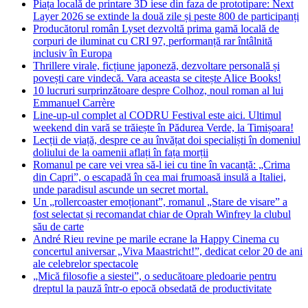
Piața locală de printare 3D iese din faza de prototipare: Next
Layer 2026 se extinde la două zile și peste 800 de participanți
Producătorul român Lyset dezvoltă prima gamă locală de
corpuri de iluminat cu CRI 97, performanță rar întâlnită
inclusiv în Europa
Thrillere virale, ficțiune japoneză, dezvoltare personală și
povești care vindecă. Vara aceasta se citește Alice Books!
10 lucruri surprinzătoare despre Colhoz, noul roman al lui
Emmanuel Carrère
Line-up-ul complet al CODRU Festival este aici. Ultimul
weekend din vară se trăiește în Pădurea Verde, la Timișoara!
Lecții de viață, despre ce au învățat doi specialiști în domeniul
doliului de la oamenii aflați în fața morții
Romanul pe care vei vrea să-l iei cu tine în vacanță: „Crima
din Capri”, o escapadă în cea mai frumoasă insulă a Italiei,
unde paradisul ascunde un secret mortal.
Un „rollercoaster emoționant”, romanul „Stare de visare” a
fost selectat și recomandat chiar de Oprah Winfrey la clubul
său de carte
André Rieu revine pe marile ecrane la Happy Cinema cu
concertul aniversar „Viva Maastricht!”, dedicat celor 20 de ani
ale celebrelor spectacole
„Mică filosofie a siestei”, o seducătoare pledoarie pentru
dreptul la pauză într-o epocă obsedată de productivitate