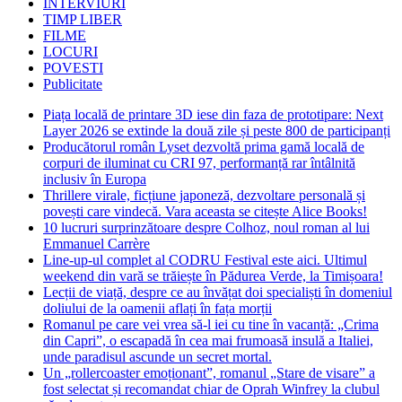
INTERVIURI
TIMP LIBER
FILME
LOCURI
POVESTI
Publicitate
Piața locală de printare 3D iese din faza de prototipare: Next
Layer 2026 se extinde la două zile și peste 800 de participanți
Producătorul român Lyset dezvoltă prima gamă locală de
corpuri de iluminat cu CRI 97, performanță rar întâlnită
inclusiv în Europa
Thrillere virale, ficțiune japoneză, dezvoltare personală și
povești care vindecă. Vara aceasta se citește Alice Books!
10 lucruri surprinzătoare despre Colhoz, noul roman al lui
Emmanuel Carrère
Line-up-ul complet al CODRU Festival este aici. Ultimul
weekend din vară se trăiește în Pădurea Verde, la Timișoara!
Lecții de viață, despre ce au învățat doi specialiști în domeniul
doliului de la oamenii aflați în fața morții
Romanul pe care vei vrea să-l iei cu tine în vacanță: „Crima
din Capri”, o escapadă în cea mai frumoasă insulă a Italiei,
unde paradisul ascunde un secret mortal.
Un „rollercoaster emoționant”, romanul „Stare de visare” a
fost selectat și recomandat chiar de Oprah Winfrey la clubul