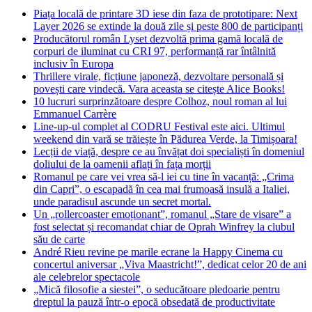
Piața locală de printare 3D iese din faza de prototipare: Next
Layer 2026 se extinde la două zile și peste 800 de participanți
Producătorul român Lyset dezvoltă prima gamă locală de
corpuri de iluminat cu CRI 97, performanță rar întâlnită
inclusiv în Europa
Thrillere virale, ficțiune japoneză, dezvoltare personală și
povești care vindecă. Vara aceasta se citește Alice Books!
10 lucruri surprinzătoare despre Colhoz, noul roman al lui
Emmanuel Carrère
Line-up-ul complet al CODRU Festival este aici. Ultimul
weekend din vară se trăiește în Pădurea Verde, la Timișoara!
Lecții de viață, despre ce au învățat doi specialiști în domeniul
doliului de la oamenii aflați în fața morții
Romanul pe care vei vrea să-l iei cu tine în vacanță: „Crima
din Capri”, o escapadă în cea mai frumoasă insulă a Italiei,
unde paradisul ascunde un secret mortal.
Un „rollercoaster emoționant”, romanul „Stare de visare” a
fost selectat și recomandat chiar de Oprah Winfrey la clubul
său de carte
André Rieu revine pe marile ecrane la Happy Cinema cu
concertul aniversar „Viva Maastricht!”, dedicat celor 20 de ani
ale celebrelor spectacole
„Mică filosofie a siestei”, o seducătoare pledoarie pentru
dreptul la pauză într-o epocă obsedată de productivitate