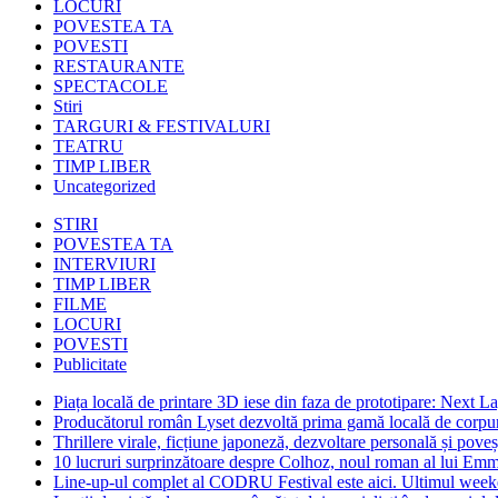
LOCURI
POVESTEA TA
POVESTI
RESTAURANTE
SPECTACOLE
Stiri
TARGURI & FESTIVALURI
TEATRU
TIMP LIBER
Uncategorized
STIRI
POVESTEA TA
INTERVIURI
TIMP LIBER
FILME
LOCURI
POVESTI
Publicitate
Piața locală de printare 3D iese din faza de prototipare: Next La
Producătorul român Lyset dezvoltă prima gamă locală de corpuri
Thrillere virale, ficțiune japoneză, dezvoltare personală și pove
10 lucruri surprinzătoare despre Colhoz, noul roman al lui Em
Line-up-ul complet al CODRU Festival este aici. Ultimul weeken