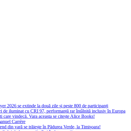
yer 2026 se extinde la două zile și peste 800 de participanți
 de iluminat cu CRI 97, performanță rar întâlnită inclusiv în Europa
ști care vindecă. Vara aceasta se citește Alice Books!
manuel Carrère
d din vară se trăiește în Pădurea Verde, la Timișoara!