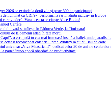
yer 2026 se extinde la două zile și peste 800 de participanți
 de iluminat cu CRI 97, performanță rar întâlnită inclusiv în Europa
ști care vindecă. Vara aceasta se citește Alice Books!
manuel Carrère
d din vară se trăiește în Pădurea Verde, la Timișoara!
oliului de la oamenii aflați în fața morții
 Capri”, o escapadă în cea mai frumoasă insulă a Italiei, unde paradisul
 selectat și recomandat chiar de Oprah Winfrey la clubul său de carte
l aniversar „Viva Maastricht!”, dedicat celor 20 de ani ale celebrelor 
l la pauză într-o epocă obsedată de productivitate