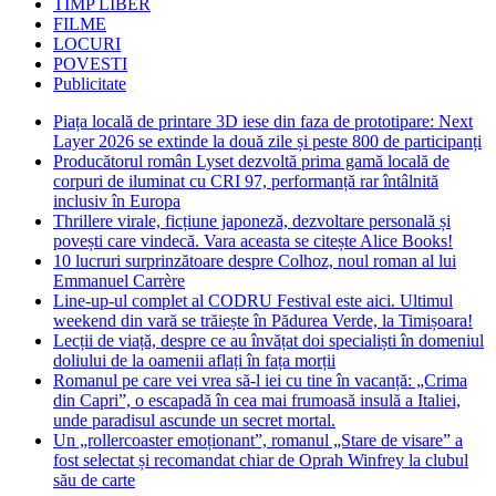
TIMP LIBER
FILME
LOCURI
POVESTI
Publicitate
Piața locală de printare 3D iese din faza de prototipare: Next
Layer 2026 se extinde la două zile și peste 800 de participanți
Producătorul român Lyset dezvoltă prima gamă locală de
corpuri de iluminat cu CRI 97, performanță rar întâlnită
inclusiv în Europa
Thrillere virale, ficțiune japoneză, dezvoltare personală și
povești care vindecă. Vara aceasta se citește Alice Books!
10 lucruri surprinzătoare despre Colhoz, noul roman al lui
Emmanuel Carrère
Line-up-ul complet al CODRU Festival este aici. Ultimul
weekend din vară se trăiește în Pădurea Verde, la Timișoara!
Lecții de viață, despre ce au învățat doi specialiști în domeniul
doliului de la oamenii aflați în fața morții
Romanul pe care vei vrea să-l iei cu tine în vacanță: „Crima
din Capri”, o escapadă în cea mai frumoasă insulă a Italiei,
unde paradisul ascunde un secret mortal.
Un „rollercoaster emoționant”, romanul „Stare de visare” a
fost selectat și recomandat chiar de Oprah Winfrey la clubul
său de carte