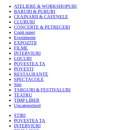
ATELIERE & WORKSHOPURI
BARURI & PUBURI
CEAINARII & CAFENELE
CLUBURI
CONCERTE & PETRECERI
Copii super
Evenimente
EXPOZITII
FILME
INTERVIURI
LOCURI
POVESTEA TA
POVESTI
RESTAURANTE
SPECTACOLE
Stiri
TARGURI & FESTIVALURI
TEATRU
TIMP LIBER
Uncategorized
STIRI
POVESTEA TA
INTERVIURI