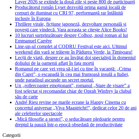
Layer 2026 se extinde la două zile și peste 800 de participanți
Producătorul român Lyset dezvoltă prima gamă locală de
corpuri de iluminat cu CRI 97, performanță rar întâlnită
inclusiv în Europa
Thrillere virale, ficțiune japoneză, dezvoltare personală și
povești care vindecă. Vara aceasta se citește Alice Books!
10 lucruri surprinzătoare despre Colhoz, noul roman al lui
Emmanuel Carrère
Line-up-ul complet al CODRU Festival este aici. Ultimul
weekend din vară se trăiește în Pădurea Verde, la Timișoara!
Lecții de viață, despre ce au învățat doi specialiști în domeniul
doliului de la oamenii aflați în fața morții
Romanul pe care vei vrea să-l iei cu tine în vacanță: „Crima
din Capri”, o escapadă în cea mai frumoasă insulă a Italiei,
unde paradisul ascunde un secret mortal.
Un „rollercoaster emoționant”, romanul „Stare de visare” a
fost selectat și recomandat chiar de Oprah Winfrey la clubul
său de carte
André Rieu revine pe marile ecrane la Happy Cinema cu
concertul aniversar „Viva Maastricht!”, dedicat celor 20 de ani
ale celebrelor spectacole
„Mică filosofie a siestei”, o seducătoare pledoarie pentru
dreptul la pauză într-o epocă obsedată de productivitate
Categorii