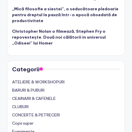
„Mică filosofie a siestei”, o seducătoare pledoarie
pentru dreptul la pauză într-o epocă obsedată de
productivitate
Christopher Nolan o filmează, Stephen Fry o
repovestește. Două noi călătorii in universul
„Odiseei” lui Homer
Categorii
ATELIERE & WORKSHOPURI
BARURI & PUBURI
CEAINARII & CAFENELE
CLUBURI
CONCERTE & PETRECERI
Copii super
Evenimente