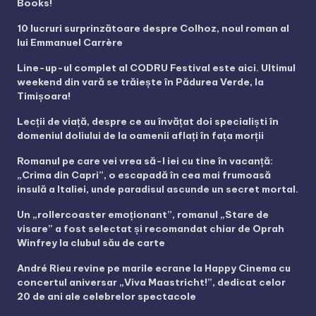
Books!
10 lucruri surprinzătoare despre Colhoz, noul roman al
lui Emmanuel Carrère
Line-up-ul complet al CODRU Festival este aici. Ultimul
weekend din vară se trăiește în Pădurea Verde, la
Timișoara!
Lecții de viață, despre ce au învățat doi specialiști în
domeniul doliului de la oamenii aflați în fața morții
Romanul pe care vei vrea să-l iei cu tine în vacanță:
„Crima din Capri”, o escapadă în cea mai frumoasă
insulă a Italiei, unde paradisul ascunde un secret mortal.
Un „rollercoaster emoționant”, romanul „Stare de
visare” a fost selectat și recomandat chiar de Oprah
Winfrey la clubul său de carte
André Rieu revine pe marile ecrane la Happy Cinema cu
concertul aniversar „Viva Maastricht!”, dedicat celor
20 de ani ale celebrelor spectacole