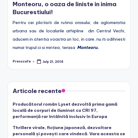
Monteoru, o oaza de liniste in inima
e
Bucurestiului!
.
Pentru cei plictisiti de rutina orasului, de aglomeratia
r
urbana sau de localurile arhipline din Centrul Vechi,
o
aducem in atentia voastra un loc, in care, nu iti odihnesti
numai trupul ci si mintea, terasa
Monteoru.
Presscafe
July 21, 2016
Posted
by
Articole recente
Producătorul român Lyset dezvoltă prima gamă
locală de corpuri de iluminat cu CRI 97,
performanță rar întâlnită inclusiv în Europa
Thrillere virale, ficțiune japoneză, dezvoltare
personală și povești care vindecă. Vara aceasta se