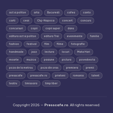
act si politon
arta
Bucuresti
cafea
canto
carti
ceai
Cluj-Napoca
concert
concurs
concursuri
copii
copii super
dans
editura act si politon
editura Trei
evenimente
familie
fashion
festival
film
filme
fotografie
handmade
jazz
lectura
locuri
Mata Hari
moarte
muzica
pasiune
pictura
povestea ta
poza de la metrou
poza din oras
premiera
premii
presscafe
presscafe.ro
prieteni
romania
talent
teatru
timisoara
timp liber
Copyright 2026 —
Presscafe.ro
. All rights reserved.