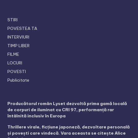
STIRI
POVESTEA TA
INTERVIURI
TIMP LIBER
FILME
LOCURI
POVESTI
Publicitate
Producătorul român Lyset dezvoltă prima gamă locală
de corpuri de iluminat cu CRI 97, performanță rar
întâlnită inclusiv în Europa
Thrillere virale, ficțiune japoneză, dezvoltare personală
și povești care vindecă. Vara aceasta se citește Alice