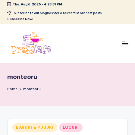
Thu, Aug 6, 2026
-
4:23:32 PM
Skip
Subscribe to our bloghashter & never miss our best posts.
Subscribe Now!
to
content
P
Cafeneau
r
experientelor
monteoru
urbane
e
s
Home
monteoru
s
c
a
Posted
BARURI & PUBURI
LOCURI
f
in