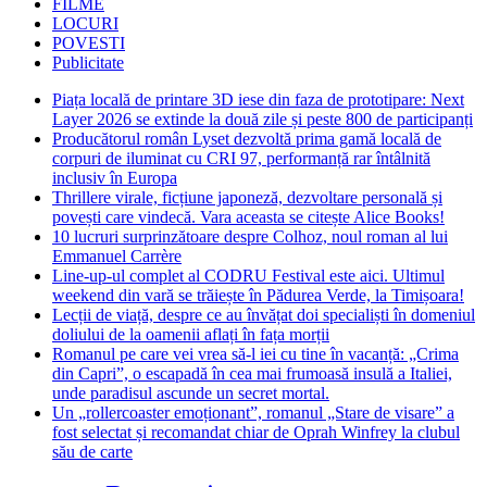
FILME
LOCURI
POVESTI
Publicitate
Piața locală de printare 3D iese din faza de prototipare: Next
Layer 2026 se extinde la două zile și peste 800 de participanți
Producătorul român Lyset dezvoltă prima gamă locală de
corpuri de iluminat cu CRI 97, performanță rar întâlnită
inclusiv în Europa
Thrillere virale, ficțiune japoneză, dezvoltare personală și
povești care vindecă. Vara aceasta se citește Alice Books!
10 lucruri surprinzătoare despre Colhoz, noul roman al lui
Emmanuel Carrère
Line-up-ul complet al CODRU Festival este aici. Ultimul
weekend din vară se trăiește în Pădurea Verde, la Timișoara!
Lecții de viață, despre ce au învățat doi specialiști în domeniul
doliului de la oamenii aflați în fața morții
Romanul pe care vei vrea să-l iei cu tine în vacanță: „Crima
din Capri”, o escapadă în cea mai frumoasă insulă a Italiei,
unde paradisul ascunde un secret mortal.
Un „rollercoaster emoționant”, romanul „Stare de visare” a
fost selectat și recomandat chiar de Oprah Winfrey la clubul
său de carte