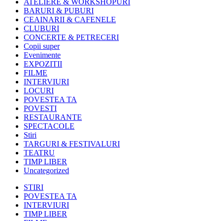
ATELIERE & WORKSHOPURI
BARURI & PUBURI
CEAINARII & CAFENELE
CLUBURI
CONCERTE & PETRECERI
Copii super
Evenimente
EXPOZITII
FILME
INTERVIURI
LOCURI
POVESTEA TA
POVESTI
RESTAURANTE
SPECTACOLE
Stiri
TARGURI & FESTIVALURI
TEATRU
TIMP LIBER
Uncategorized
STIRI
POVESTEA TA
INTERVIURI
TIMP LIBER