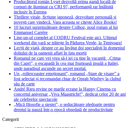
Producătorul român Lyset dezvoltă prima gamă locală de
corpuri de iluminat cu CRI 97, performanță rar întâlnită
inclusiv în Europa
Thrillere virale, ficțiune japoneză, dezvoltare personală și
povești care vindecă. Vara aceasta se citește Alice Books!
10 lucruri surprinzătoare despre Colhoz, noul roman al lui
Emmanuel Carrère
Line-up-ul complet al CODRU Festival este aici. Ultimul
weekend din vară se trăiește în Pădurea Verde, la Timișoara!
Lecții de viață, despre ce au învățat doi specialiști în domeniul
doliului de la oamenii aflați în fața morții
Romanul pe care vei vrea să-l iei cu tine în vacanță: „Crima
din Capri”, o escapadă în cea mai frumoasă insulă a Italiei,
unde paradisul ascunde un secret mortal.
Un „rollercoaster emoționant”, romanul „Stare de visare” a
fost selectat și recomandat chiar de Oprah Winfrey la clubul
său de carte
André Rieu revine pe marile ecrane la Happy Cinema cu
concertul aniversar „Viva Maastricht!”, dedicat celor 20 de ani
ale celebrelor spectacole
„Mică filosofie a siestei”, o seducătoare pledoarie pentru
dreptul la pauză într-o epocă obsedată de productivitate
Categorii