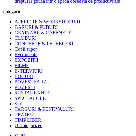
dreptul la pauză într-o epocă obsedată de productivitate
Categorii
ATELIERE & WORKSHOPURI
BARURI & PUBURI
CEAINARII & CAFENELE
CLUBURI
CONCERTE & PETRECERI
Copii super
Evenimente
EXPOZITII
FILME
INTERVIURI
LOCURI
POVESTEA TA
POVESTI
RESTAURANTE
SPECTACOLE
Stiri
TARGURI & FESTIVALURI
TEATRU
TIMP LIBER
Uncategorized
STIRI