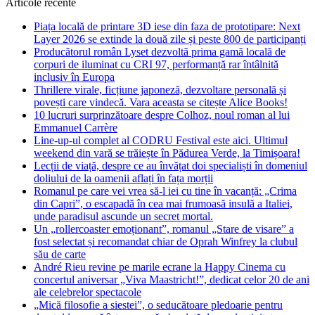
Articole recente
Piața locală de printare 3D iese din faza de prototipare: Next
Layer 2026 se extinde la două zile și peste 800 de participanți
Producătorul român Lyset dezvoltă prima gamă locală de
corpuri de iluminat cu CRI 97, performanță rar întâlnită
inclusiv în Europa
Thrillere virale, ficțiune japoneză, dezvoltare personală și
povești care vindecă. Vara aceasta se citește Alice Books!
10 lucruri surprinzătoare despre Colhoz, noul roman al lui
Emmanuel Carrère
Line-up-ul complet al CODRU Festival este aici. Ultimul
weekend din vară se trăiește în Pădurea Verde, la Timișoara!
Lecții de viață, despre ce au învățat doi specialiști în domeniul
doliului de la oamenii aflați în fața morții
Romanul pe care vei vrea să-l iei cu tine în vacanță: „Crima
din Capri”, o escapadă în cea mai frumoasă insulă a Italiei,
unde paradisul ascunde un secret mortal.
Un „rollercoaster emoționant”, romanul „Stare de visare” a
fost selectat și recomandat chiar de Oprah Winfrey la clubul
său de carte
André Rieu revine pe marile ecrane la Happy Cinema cu
concertul aniversar „Viva Maastricht!”, dedicat celor 20 de ani
ale celebrelor spectacole
„Mică filosofie a siestei”, o seducătoare pledoarie pentru