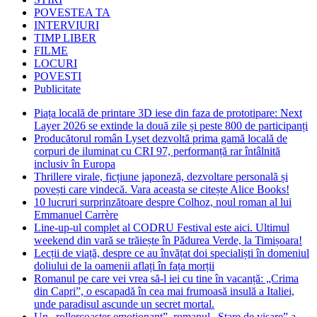
POVESTEA TA
INTERVIURI
TIMP LIBER
FILME
LOCURI
POVESTI
Publicitate
Piața locală de printare 3D iese din faza de prototipare: Next
Layer 2026 se extinde la două zile și peste 800 de participanți
Producătorul român Lyset dezvoltă prima gamă locală de
corpuri de iluminat cu CRI 97, performanță rar întâlnită
inclusiv în Europa
Thrillere virale, ficțiune japoneză, dezvoltare personală și
povești care vindecă. Vara aceasta se citește Alice Books!
10 lucruri surprinzătoare despre Colhoz, noul roman al lui
Emmanuel Carrère
Line-up-ul complet al CODRU Festival este aici. Ultimul
weekend din vară se trăiește în Pădurea Verde, la Timișoara!
Lecții de viață, despre ce au învățat doi specialiști în domeniul
doliului de la oamenii aflați în fața morții
Romanul pe care vei vrea să-l iei cu tine în vacanță: „Crima
din Capri”, o escapadă în cea mai frumoasă insulă a Italiei,
unde paradisul ascunde un secret mortal.
Un „rollercoaster emoționant”, romanul „Stare de visare” a