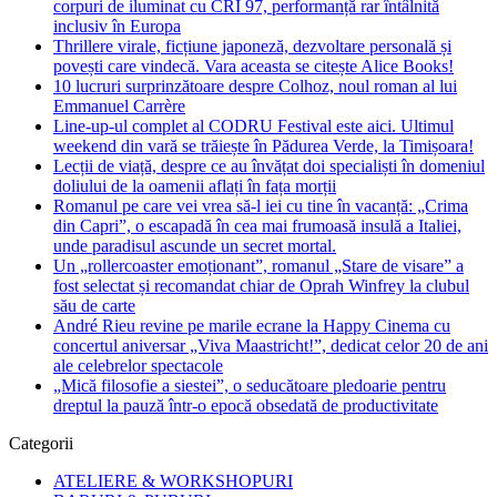
corpuri de iluminat cu CRI 97, performanță rar întâlnită
inclusiv în Europa
Thrillere virale, ficțiune japoneză, dezvoltare personală și
povești care vindecă. Vara aceasta se citește Alice Books!
10 lucruri surprinzătoare despre Colhoz, noul roman al lui
Emmanuel Carrère
Line-up-ul complet al CODRU Festival este aici. Ultimul
weekend din vară se trăiește în Pădurea Verde, la Timișoara!
Lecții de viață, despre ce au învățat doi specialiști în domeniul
doliului de la oamenii aflați în fața morții
Romanul pe care vei vrea să-l iei cu tine în vacanță: „Crima
din Capri”, o escapadă în cea mai frumoasă insulă a Italiei,
unde paradisul ascunde un secret mortal.
Un „rollercoaster emoționant”, romanul „Stare de visare” a
fost selectat și recomandat chiar de Oprah Winfrey la clubul
său de carte
André Rieu revine pe marile ecrane la Happy Cinema cu
concertul aniversar „Viva Maastricht!”, dedicat celor 20 de ani
ale celebrelor spectacole
„Mică filosofie a siestei”, o seducătoare pledoarie pentru
dreptul la pauză într-o epocă obsedată de productivitate
Categorii
ATELIERE & WORKSHOPURI