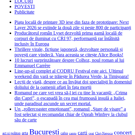
LOCURI
POVESTI
Publicitate
Piața locală de printare 3D iese din faza de prototipare: Next
Layer 2026 se extinde la două zile și peste 800 de participanți
Producătorul român Lyset dezvoltă prima gamă locală de
corpuri de iluminat cu CRI 97, performanță rar întâlnită
inclusiv în Europa
Thrillere virale, ficțiune japoneză, dezvoltare personală și
povești care vindecă. Vara aceasta se citește Alice Books!
10 lucruri surprinzătoare despre Colhoz, noul roman al lui
Emmanuel Carrère
Line-up-ul complet al CODRU Festival este aici. Ultimul
weekend din vară se trăiește în Pădurea Verde, la Timișoara!
Lecții de viață, despre ce au învățat doi specialiști în domeniul
doliului de la oamenii aflați în fața morții
Romanul pe care vei vrea să-l iei cu tine în vacanță: „Crima
din Capri”, o escapadă în cea mai frumoasă insulă a Italiei,
unde paradisul ascunde un secret mortal.
Un „rollercoaster emoționant”, romanul „Stare de visare” a
fost selectat și recomandat chiar de Oprah Winfrey la clubul
său de carte
Bucuresti
concert
carti
arta
act si politon
cafea
canto
ceai
Cluj-Napoca