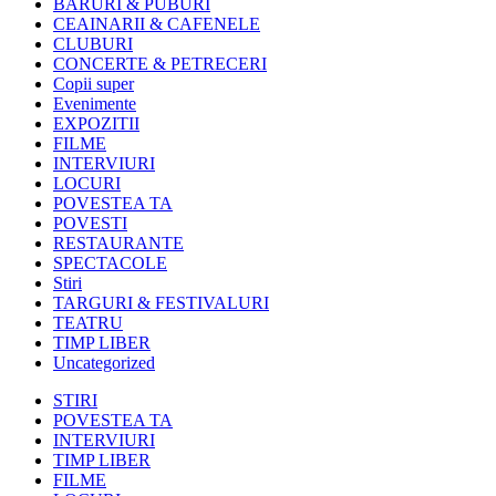
BARURI & PUBURI
CEAINARII & CAFENELE
CLUBURI
CONCERTE & PETRECERI
Copii super
Evenimente
EXPOZITII
FILME
INTERVIURI
LOCURI
POVESTEA TA
POVESTI
RESTAURANTE
SPECTACOLE
Stiri
TARGURI & FESTIVALURI
TEATRU
TIMP LIBER
Uncategorized
STIRI
POVESTEA TA
INTERVIURI
TIMP LIBER
FILME