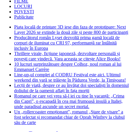
FILME
LOCURI
POVESTI
Publicitate
Piața locală de printare 3D iese din faza de prototipare: Next
Layer 2026 se extinde la două zile și peste 800 de participanți
Producătorul român Lyset dezvoltă prima gamă locală de
corpuri de iluminat cu CRI 97, performanță rar întâlnită
inclusiv în Europa
Thrillere virale, ficțiune japoneză, dezvoltare personală și
povești care vindecă. Vara aceasta se citește Alice Books!
10 lucruri surprinzătoare despre Colhoz, noul roman al lui
Emmanuel Carrère
Line-up-ul complet al CODRU Festival este aici. Ultimul
weekend din vară se trăiește în Pădurea Verde, la Timișoara!
Lecții de viață, despre ce au învățat doi specialiști în domeniul
doliului de la oamenii aflați în fața morții
Romanul pe care vei vrea să-l iei cu tine în vacanță: „Crima
din Capri”, o escapadă în cea mai frumoasă insulă a Italiei,
unde paradisul ascunde un secret mortal.
Un „rollercoaster emoționant”, romanul „Stare de visare” a
fost selectat și recomandat chiar de Oprah Winfrey la clubul
său de carte