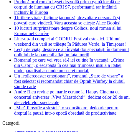
Producătorul român Lyset dezvoltă prima gamă locală de
corpuri de iluminat cu CRI 97, performanță rar întâlnită
inclusiv în Europa
Thrillere virale, ficțiune japoneză, dezvoltare personală și
povești care vindecă. Vara aceasta se citește Alice Books!
10 lucruri surprinzătoare despre Colhoz, noul roman al lui
Emmanuel Carrère
Line-up-ul complet al CODRU Festival este aici. Ultimul
weekend din vară se trăiește în Pădurea Verde, la Timișoara!
Lecții de viață, despre ce au învățat doi specialiști în domeniul
doliului de la oamenii aflați în fața morții
Romanul pe care vei vrea să-l iei cu tine în vacanță: „Crima
din Capri”, o escapadă în cea mai frumoasă insulă a Italiei,
unde paradisul ascunde un secret mortal.
Un „rollercoaster emoționant”, romanul „Stare de visare” a
fost selectat și recomandat chiar de Oprah Winfrey la clubul
său de carte
André Rieu revine pe marile ecrane la Happy Cinema cu
concertul aniversar „Viva Maastricht!”, dedicat celor 20 de ani
ale celebrelor spectacole
„Mică filosofie a siestei”, o seducătoare pledoarie pentru
dreptul la pauză într-o epocă obsedată de productivitate
Categorii