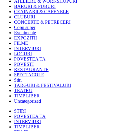
ATELIERE & WORKSHOPURI
BARURI & PUBURI
CEAINARII & CAFENELE
CLUBURI
CONCERTE & PETRECERI
Copii super
Evenimente
EXPOZITII
FILME
INTERVIURI
LOCURI
POVESTEA TA
POVESTI
RESTAURANTE
SPECTACOLE
Stiri
TARGURI & FESTIVALURI
TEATRU
TIMP LIBER
Uncategorized
STIRI
POVESTEA TA
INTERVIURI
TIMP LIBER