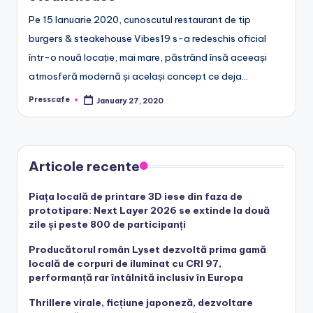
Pe 15 Ianuarie 2020, cunoscutul restaurant de tip
burgers & steakehouse Vibes19 s-a redeschis oficial
într-o nouă locație, mai mare, păstrând însă aceeași
atmosferă modernă și același concept ce deja…
Presscafe
January 27, 2020
Posted
by
Articole recente
Piața locală de printare 3D iese din faza de
prototipare: Next Layer 2026 se extinde la două
zile și peste 800 de participanți
Producătorul român Lyset dezvoltă prima gamă
locală de corpuri de iluminat cu CRI 97,
performanță rar întâlnită inclusiv în Europa
Thrillere virale, ficțiune japoneză, dezvoltare