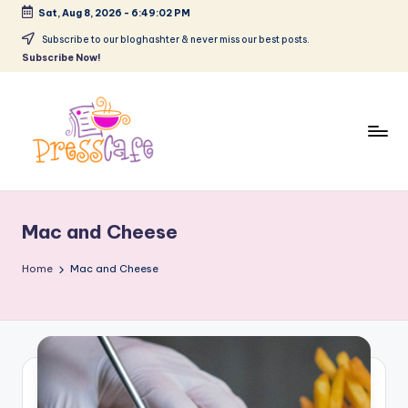
Sat, Aug 8, 2026
-
6:49:03 PM
Skip
Subscribe to our bloghashter & never miss our best posts.
Subscribe Now!
to
content
P
Cafeneau
r
experientelor
Mac and Cheese
urbane
e
s
Home
Mac and Cheese
s
c
a
f