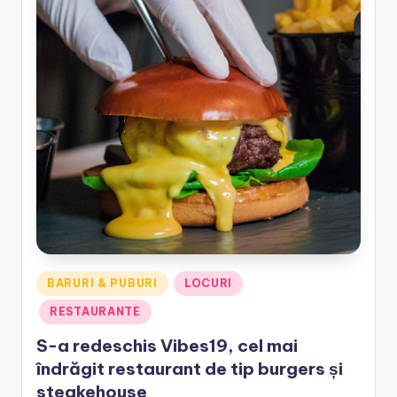
e
.
r
o
Posted
BARURI & PUBURI
LOCURI
in
RESTAURANTE
S-a redeschis Vibes19, cel mai
îndrăgit restaurant de tip burgers și
steakehouse