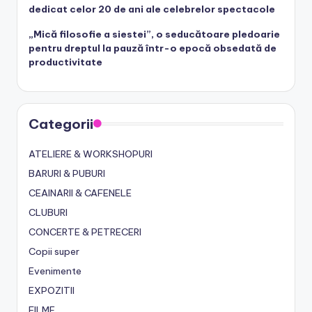
dedicat celor 20 de ani ale celebrelor spectacole
„Mică filosofie a siestei”, o seducătoare pledoarie
pentru dreptul la pauză într-o epocă obsedată de
productivitate
Categorii
ATELIERE & WORKSHOPURI
BARURI & PUBURI
CEAINARII & CAFENELE
CLUBURI
CONCERTE & PETRECERI
Copii super
Evenimente
EXPOZITII
FILME