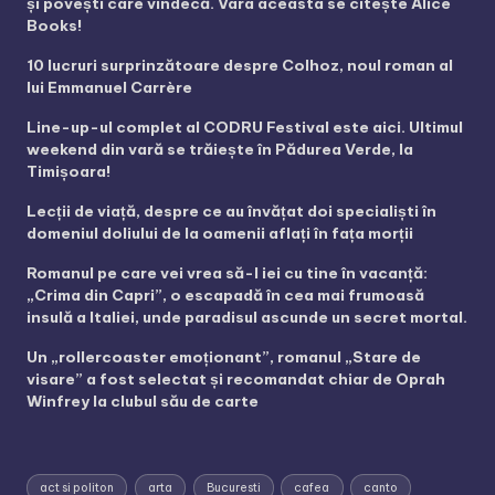
și povești care vindecă. Vara aceasta se citește Alice
Books!
10 lucruri surprinzătoare despre Colhoz, noul roman al
lui Emmanuel Carrère
Line-up-ul complet al CODRU Festival este aici. Ultimul
weekend din vară se trăiește în Pădurea Verde, la
Timișoara!
Lecții de viață, despre ce au învățat doi specialiști în
domeniul doliului de la oamenii aflați în fața morții
Romanul pe care vei vrea să-l iei cu tine în vacanță:
„Crima din Capri”, o escapadă în cea mai frumoasă
insulă a Italiei, unde paradisul ascunde un secret mortal.
Un „rollercoaster emoționant”, romanul „Stare de
visare” a fost selectat și recomandat chiar de Oprah
Winfrey la clubul său de carte
act si politon
arta
Bucuresti
cafea
canto