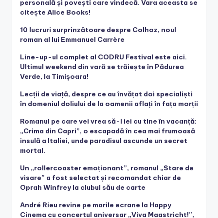
personală și povești care vindecă. Vara aceasta se
citește Alice Books!
10 lucruri surprinzătoare despre Colhoz, noul
roman al lui Emmanuel Carrère
Line-up-ul complet al CODRU Festival este aici.
Ultimul weekend din vară se trăiește în Pădurea
Verde, la Timișoara!
Lecții de viață, despre ce au învățat doi specialiști
în domeniul doliului de la oamenii aflați în fața morții
Romanul pe care vei vrea să-l iei cu tine în vacanță:
„Crima din Capri”, o escapadă în cea mai frumoasă
insulă a Italiei, unde paradisul ascunde un secret
mortal.
Un „rollercoaster emoționant”, romanul „Stare de
visare” a fost selectat și recomandat chiar de
Oprah Winfrey la clubul său de carte
André Rieu revine pe marile ecrane la Happy
Cinema cu concertul aniversar „Viva Maastricht!”,