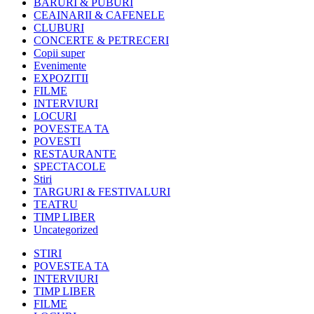
BARURI & PUBURI
CEAINARII & CAFENELE
CLUBURI
CONCERTE & PETRECERI
Copii super
Evenimente
EXPOZITII
FILME
INTERVIURI
LOCURI
POVESTEA TA
POVESTI
RESTAURANTE
SPECTACOLE
Stiri
TARGURI & FESTIVALURI
TEATRU
TIMP LIBER
Uncategorized
STIRI
POVESTEA TA
INTERVIURI
TIMP LIBER
FILME