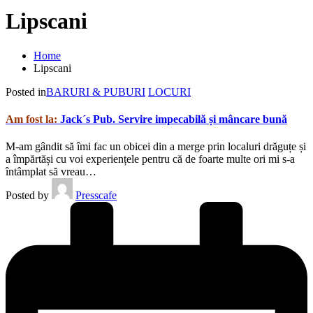
Lipscani
Home
Lipscani
Posted in
BARURI & PUBURI
LOCURI
Am fost la:
Jack´s Pub. Servire impecabilă și mâncare bună
M-am gândit să îmi fac un obicei din a merge prin localuri drăguțe și
a împărtăși cu voi experiențele pentru că de foarte multe ori mi s-a
întâmplat să vreau…
Posted by
Presscafe