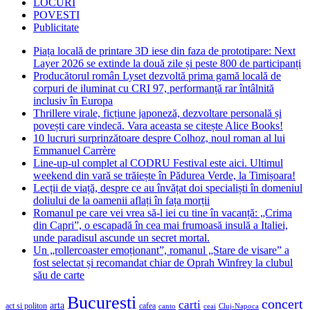
LOCURI
POVESTI
Publicitate
Piața locală de printare 3D iese din faza de prototipare: Next
Layer 2026 se extinde la două zile și peste 800 de participanți
Producătorul român Lyset dezvoltă prima gamă locală de
corpuri de iluminat cu CRI 97, performanță rar întâlnită
inclusiv în Europa
Thrillere virale, ficțiune japoneză, dezvoltare personală și
povești care vindecă. Vara aceasta se citește Alice Books!
10 lucruri surprinzătoare despre Colhoz, noul roman al lui
Emmanuel Carrère
Line-up-ul complet al CODRU Festival este aici. Ultimul
weekend din vară se trăiește în Pădurea Verde, la Timișoara!
Lecții de viață, despre ce au învățat doi specialiști în domeniul
doliului de la oamenii aflați în fața morții
Romanul pe care vei vrea să-l iei cu tine în vacanță: „Crima
din Capri”, o escapadă în cea mai frumoasă insulă a Italiei,
unde paradisul ascunde un secret mortal.
Un „rollercoaster emoționant”, romanul „Stare de visare” a
fost selectat și recomandat chiar de Oprah Winfrey la clubul
său de carte
Bucuresti
concert
carti
arta
act si politon
cafea
canto
ceai
Cluj-Napoca