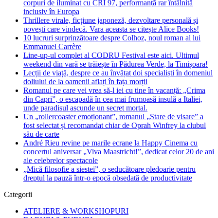
corpuri de iluminat cu CRI 97, performanță rar întâlnită
inclusiv în Europa
Thrillere virale, ficțiune japoneză, dezvoltare personală și
povești care vindecă. Vara aceasta se citește Alice Books!
10 lucruri surprinzătoare despre Colhoz, noul roman al lui
Emmanuel Carrère
Line-up-ul complet al CODRU Festival este aici. Ultimul
weekend din vară se trăiește în Pădurea Verde, la Timișoara!
Lecții de viață, despre ce au învățat doi specialiști în domeniul
doliului de la oamenii aflați în fața morții
Romanul pe care vei vrea să-l iei cu tine în vacanță: „Crima
din Capri”, o escapadă în cea mai frumoasă insulă a Italiei,
unde paradisul ascunde un secret mortal.
Un „rollercoaster emoționant”, romanul „Stare de visare” a
fost selectat și recomandat chiar de Oprah Winfrey la clubul
său de carte
André Rieu revine pe marile ecrane la Happy Cinema cu
concertul aniversar „Viva Maastricht!”, dedicat celor 20 de ani
ale celebrelor spectacole
„Mică filosofie a siestei”, o seducătoare pledoarie pentru
dreptul la pauză într-o epocă obsedată de productivitate
Categorii
ATELIERE & WORKSHOPURI