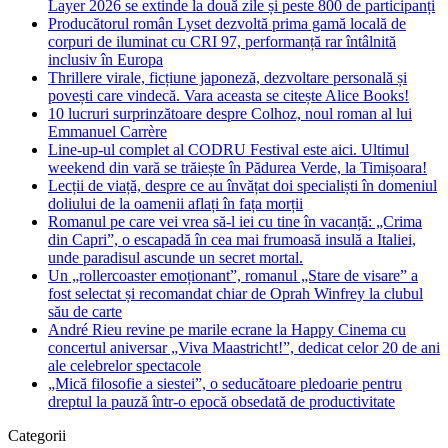
Layer 2026 se extinde la două zile și peste 800 de participanți
Producătorul român Lyset dezvoltă prima gamă locală de
corpuri de iluminat cu CRI 97, performanță rar întâlnită
inclusiv în Europa
Thrillere virale, ficțiune japoneză, dezvoltare personală și
povești care vindecă. Vara aceasta se citește Alice Books!
10 lucruri surprinzătoare despre Colhoz, noul roman al lui
Emmanuel Carrère
Line-up-ul complet al CODRU Festival este aici. Ultimul
weekend din vară se trăiește în Pădurea Verde, la Timișoara!
Lecții de viață, despre ce au învățat doi specialiști în domeniul
doliului de la oamenii aflați în fața morții
Romanul pe care vei vrea să-l iei cu tine în vacanță: „Crima
din Capri”, o escapadă în cea mai frumoasă insulă a Italiei,
unde paradisul ascunde un secret mortal.
Un „rollercoaster emoționant”, romanul „Stare de visare” a
fost selectat și recomandat chiar de Oprah Winfrey la clubul
său de carte
André Rieu revine pe marile ecrane la Happy Cinema cu
concertul aniversar „Viva Maastricht!”, dedicat celor 20 de ani
ale celebrelor spectacole
„Mică filosofie a siestei”, o seducătoare pledoarie pentru
dreptul la pauză într-o epocă obsedată de productivitate
Categorii