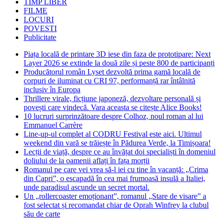
TIMP LIBER
FILME
LOCURI
POVESTI
Publicitate
Piața locală de printare 3D iese din faza de prototipare: Next
Layer 2026 se extinde la două zile și peste 800 de participanți
Producătorul român Lyset dezvoltă prima gamă locală de
corpuri de iluminat cu CRI 97, performanță rar întâlnită
inclusiv în Europa
Thrillere virale, ficțiune japoneză, dezvoltare personală și
povești care vindecă. Vara aceasta se citește Alice Books!
10 lucruri surprinzătoare despre Colhoz, noul roman al lui
Emmanuel Carrère
Line-up-ul complet al CODRU Festival este aici. Ultimul
weekend din vară se trăiește în Pădurea Verde, la Timișoara!
Lecții de viață, despre ce au învățat doi specialiști în domeniul
doliului de la oamenii aflați în fața morții
Romanul pe care vei vrea să-l iei cu tine în vacanță: „Crima
din Capri”, o escapadă în cea mai frumoasă insulă a Italiei,
unde paradisul ascunde un secret mortal.
Un „rollercoaster emoționant”, romanul „Stare de visare” a
fost selectat și recomandat chiar de Oprah Winfrey la clubul
său de carte