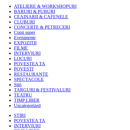
ATELIERE & WORKSHOPURI
BARURI & PUBURI
CEAINARII & CAFENELE
CLUBURI
CONCERTE & PETRECERI
Copii super
Evenimente
EXPOZITII
FILME
INTERVIURI
LOCURI
POVESTEA TA
POVESTI
RESTAURANTE
SPECTACOLE
Stiri
TARGURI & FESTIVALURI
TEATRU
TIMP LIBER
Uncategorized
STIRI
POVESTEA TA
INTERVIURI