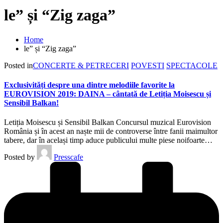
le” și “Zig zaga”
Home
le” și “Zig zaga”
Posted in
CONCERTE & PETRECERI
POVESTI
SPECTACOLE
Exclusivități despre una dintre melodiile favorite la
EUROVISION 2019: DAINA – cântată de Letiția Moisescu și
Sensibil Balkan!
Letiția Moisescu și Sensibil Balkan Concursul muzical Eurovision
România și în acest an naște mii de controverse între fanii maimultor
tabere, dar în același timp aduce publicului multe piese noifoarte…
Posted by
Presscafe