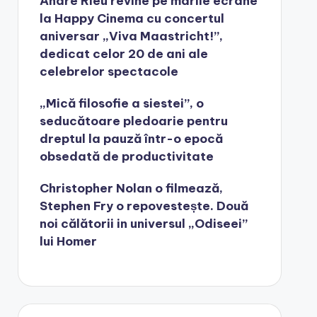
André Rieu revine pe marile ecrane
la Happy Cinema cu concertul
aniversar „Viva Maastricht!”,
dedicat celor 20 de ani ale
celebrelor spectacole
„Mică filosofie a siestei”, o
seducătoare pledoarie pentru
dreptul la pauză într-o epocă
obsedată de productivitate
Christopher Nolan o filmează,
Stephen Fry o repovestește. Două
noi călătorii in universul „Odiseei”
lui Homer