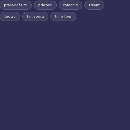
presscafe.ro
prieteni
romania
talent
teatru
timisoara
timp liber