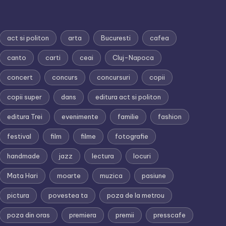
act si politon
arta
Bucuresti
cafea
canto
carti
ceai
Cluj-Napoca
concert
concurs
concursuri
copii
copii super
dans
editura act si politon
editura Trei
evenimente
familie
fashion
festival
film
filme
fotografie
handmade
jazz
lectura
locuri
Mata Hari
moarte
muzica
pasiune
pictura
povestea ta
poza de la metrou
poza din oras
premiera
premii
presscafe