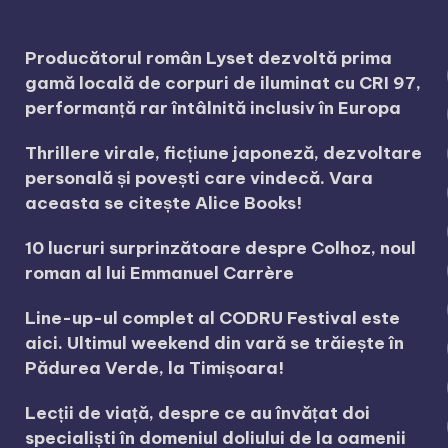
Producătorul român Lyset dezvoltă prima
gamă locală de corpuri de iluminat cu CRI 97,
performanță rar întâlnită inclusiv în Europa
Thrillere virale, ficțiune japoneză, dezvoltare
personală și povești care vindecă. Vara
aceasta se citește Alice Books!
10 lucruri surprinzătoare despre Colhoz, noul
roman al lui Emmanuel Carrère
Line-up-ul complet al CODRU Festival este
aici. Ultimul weekend din vară se trăiește în
Pădurea Verde, la Timișoara!
Lecții de viață, despre ce au învățat doi
specialiști în domeniul doliului de la oamenii