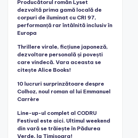
Producătorul român Lyset
dezvoltă prima gamă locală de
corpuri de iluminat cu CRI 97,
performanță rar întâlnită inclusiv în
Europa
Thrillere virale, ficțiune japoneză,
dezvoltare personală și povești
care vindecă. Vara aceasta se
citește Alice Books!
10 lucruri surprinzătoare despre
Colhoz, noul roman al lui Emmanuel
Carrère
Line-up-ul complet al CODRU
Festival este aici. Ultimul weekend
din vară se trăiește în Pădurea
Verde, la Timișoara!