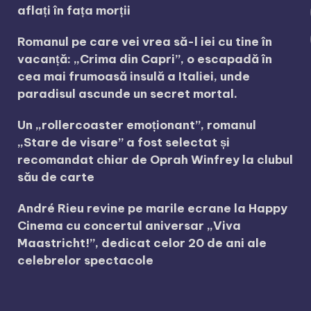
aflați în fața morții
Romanul pe care vei vrea să-l iei cu tine în
vacanță: „Crima din Capri”, o escapadă în
cea mai frumoasă insulă a Italiei, unde
paradisul ascunde un secret mortal.
Un „rollercoaster emoționant”, romanul
„Stare de visare” a fost selectat și
recomandat chiar de Oprah Winfrey la clubul
său de carte
André Rieu revine pe marile ecrane la Happy
Cinema cu concertul aniversar „Viva
Maastricht!”, dedicat celor 20 de ani ale
celebrelor spectacole