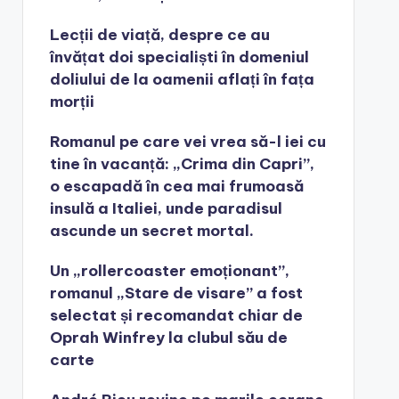
Lecții de viață, despre ce au
învățat doi specialiști în domeniul
doliului de la oamenii aflați în fața
morții
Romanul pe care vei vrea să-l iei cu
tine în vacanță: „Crima din Capri”,
o escapadă în cea mai frumoasă
insulă a Italiei, unde paradisul
ascunde un secret mortal.
Un „rollercoaster emoționant”,
romanul „Stare de visare” a fost
selectat și recomandat chiar de
Oprah Winfrey la clubul său de
carte