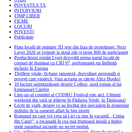
POVESTEA TA
INTERVIURI
TIMP LIBER
FILME
LOCURI
POVESTI
Publicitate
Piața locală de printare 3D iese din faza de prototipare: Next
Layer 2026 se extinde la două zile și peste 800 de participanți
Producătorul român Lyset dezvoltă prima gamă locală de
corpuri de iluminat cu CRI 97, performanță rar întâlnită
inclusiv în Europa
Thrillere virale, ficțiune japoneză, dezvoltare personală și
povești care vindecă. Vara aceasta se citește Alice Books!
10 lucruri surprinzătoare despre Colhoz, noul roman al lui
Emmanuel Carrère
Line-up-ul complet al CODRU Festival este aici. Ultimul
weekend din vară se trăiește în Pădurea Verde, la Timișoara!
Lecții de viață, despre ce au învățat doi specialiști în domeniul
doliului de la oamenii aflați în fața morții
Romanul pe care vei vrea să-l iei cu tine în vacanță: „Crima
din Capri”, o escapadă în cea mai frumoasă insulă a Italiei,
unde paradisul ascunde un secret mortal.
Un „rollercoaster emoționant”, romanul „Stare de visare” a