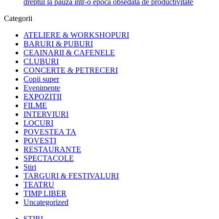
dreptul la pauză într-o epocă obsedată de productivitate
Categorii
ATELIERE & WORKSHOPURI
BARURI & PUBURI
CEAINARII & CAFENELE
CLUBURI
CONCERTE & PETRECERI
Copii super
Evenimente
EXPOZITII
FILME
INTERVIURI
LOCURI
POVESTEA TA
POVESTI
RESTAURANTE
SPECTACOLE
Stiri
TARGURI & FESTIVALURI
TEATRU
TIMP LIBER
Uncategorized
STIRI