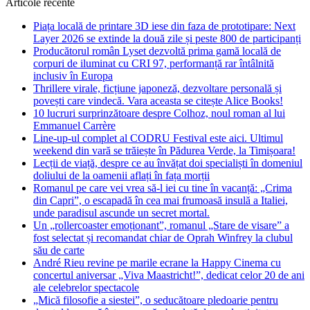
Articole recente
Piața locală de printare 3D iese din faza de prototipare: Next
Layer 2026 se extinde la două zile și peste 800 de participanți
Producătorul român Lyset dezvoltă prima gamă locală de
corpuri de iluminat cu CRI 97, performanță rar întâlnită
inclusiv în Europa
Thrillere virale, ficțiune japoneză, dezvoltare personală și
povești care vindecă. Vara aceasta se citește Alice Books!
10 lucruri surprinzătoare despre Colhoz, noul roman al lui
Emmanuel Carrère
Line-up-ul complet al CODRU Festival este aici. Ultimul
weekend din vară se trăiește în Pădurea Verde, la Timișoara!
Lecții de viață, despre ce au învățat doi specialiști în domeniul
doliului de la oamenii aflați în fața morții
Romanul pe care vei vrea să-l iei cu tine în vacanță: „Crima
din Capri”, o escapadă în cea mai frumoasă insulă a Italiei,
unde paradisul ascunde un secret mortal.
Un „rollercoaster emoționant”, romanul „Stare de visare” a
fost selectat și recomandat chiar de Oprah Winfrey la clubul
său de carte
André Rieu revine pe marile ecrane la Happy Cinema cu
concertul aniversar „Viva Maastricht!”, dedicat celor 20 de ani
ale celebrelor spectacole
„Mică filosofie a siestei”, o seducătoare pledoarie pentru