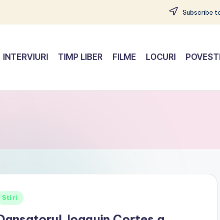
Subscribe to
INTERVIURI
TIMP LIBER
FILME
LOCURI
POVEST
Posted
Stiri
n
Dansatorul Joaquin Cortes a