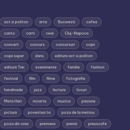
act si politon
arta
Bucuresti
cafea
canto
carti
ceai
Cluj-Napoca
concert
concurs
concursuri
copii
copii super
dans
editura act si politon
editura Trei
evenimente
familie
fashion
festival
film
filme
fotografie
handmade
jazz
lectura
locuri
Mata Hari
moarte
muzica
pasiune
pictura
povestea ta
poza de la metrou
poza din oras
premiera
premii
presscafe