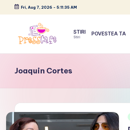
Fri, Aug 7, 2026
-
5:11:36 AM
Skip
to
STIRI
POVESTEA TA
content
Stiri
P
Cafeneau
r
experientelor
Joaquin Cortes
urbane
e
s
s
c
a
i