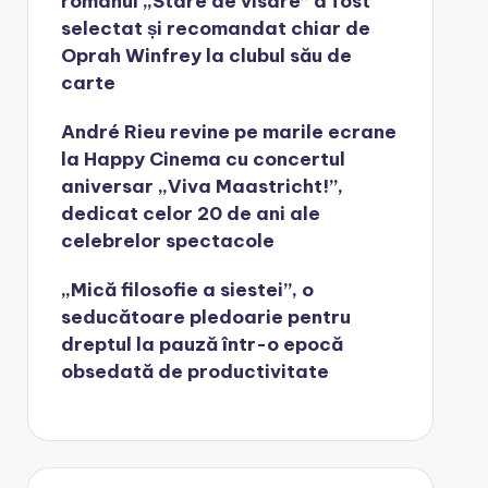
romanul „Stare de visare” a fost
selectat și recomandat chiar de
Oprah Winfrey la clubul său de
carte
André Rieu revine pe marile ecrane
la Happy Cinema cu concertul
aniversar „Viva Maastricht!”,
dedicat celor 20 de ani ale
celebrelor spectacole
„Mică filosofie a siestei”, o
seducătoare pledoarie pentru
dreptul la pauză într-o epocă
obsedată de productivitate