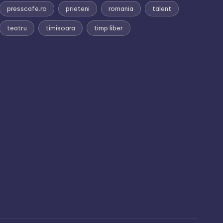
presscafe.ro
prieteni
romania
talent
teatru
timisoara
timp liber