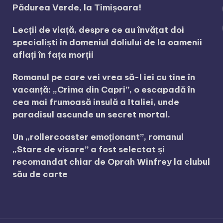
Pădurea Verde, la Timișoara!
Lecții de viață, despre ce au învățat doi
specialiști în domeniul doliului de la oamenii
aflați în fața morții
Romanul pe care vei vrea să-l iei cu tine în
vacanță: „Crima din Capri”, o escapadă în
cea mai frumoasă insulă a Italiei, unde
paradisul ascunde un secret mortal.
Un „rollercoaster emoționant”, romanul
„Stare de visare” a fost selectat și
recomandat chiar de Oprah Winfrey la clubul
său de carte