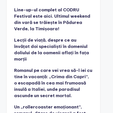
Line-up-ul complet al CODRU
Festival este aici. Ultimul weekend
din vară se trăiește în Pădurea
Verde, la Timișoara!
Lecții de viață, despre ce au
învățat doi specialiști în domeniul
doliului de la oamenii aflați în fața
morții
Romanul pe care vei vrea să-l iei cu
tine în vacanță: „Crima din Capri”,
o escapadă în cea mai frumoasă
insulă a Italiei, unde paradisul
ascunde un secret mortal.
Un „rollercoaster emoționant”,