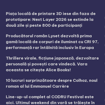
Piața locală de printare 3D iese din faza de
prototipare: Next Layer 2026 se extinde la
două zile și peste 800 de participanți
Producătorul român Lyset dezvoltă prima
gamă locală de corpuri de iluminat cu CRI 97,
performanță rar întâlnită inclusiv în Europa
Thrillere virale, ficțiune japoneză, dezvoltare
personală și povești care vindecă. Vara
aceasta se citește Alice Books!
10 lucruri surprinzătoare despre Colhoz, noul
roman al lui Emmanuel Carrère
Line-up-ul complet al CODRU Festival este
aici. Ultimul weekend din vară se trăiește în