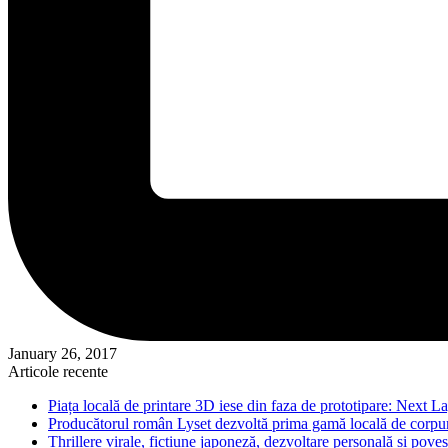
January 26, 2017
Articole recente
Piața locală de printare 3D iese din faza de prototipare: Next La
Producătorul român Lyset dezvoltă prima gamă locală de corpuri
Thrillere virale, ficțiune japoneză, dezvoltare personală și pove