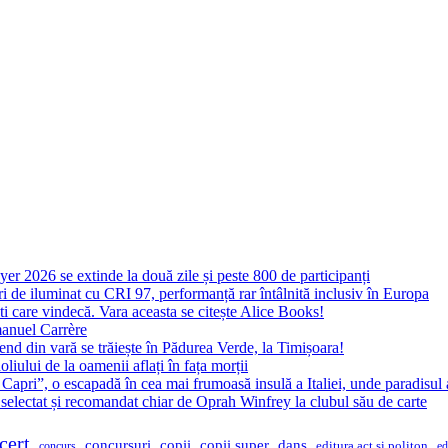
yer 2026 se extinde la două zile și peste 800 de participanți
 de iluminat cu CRI 97, performanță rar întâlnită inclusiv în Europa
ști care vindecă. Vara aceasta se citește Alice Books!
manuel Carrère
d din vară se trăiește în Pădurea Verde, la Timișoara!
oliului de la oamenii aflați în fața morții
 Capri”, o escapadă în cea mai frumoasă insulă a Italiei, unde paradisul
 selectat și recomandat chiar de Oprah Winfrey la clubul său de carte
cert
concursuri
copii
copii super
dans
concurs
editura act si politon
ed