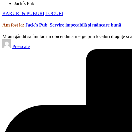
Jack´s Pub
Posted
BARURI & PUBURI
LOCURI
in
Am fost la:
Jack´s Pub. Servire impecabilă și mâncare bună
M-am gândit să îmi fac un obicei din a merge prin localuri drăguțe și 
Posted
Presscafe
by