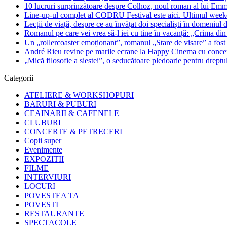
10 lucruri surprinzătoare despre Colhoz, noul roman al lui Em
Line-up-ul complet al CODRU Festival este aici. Ultimul weeken
Lecții de viață, despre ce au învățat doi specialiști în domeniul d
Romanul pe care vei vrea să-l iei cu tine în vacanță: „Crima din
Un „rollercoaster emoționant”, romanul „Stare de visare” a fost
André Rieu revine pe marile ecrane la Happy Cinema cu concertu
„Mică filosofie a siestei”, o seducătoare pledoarie pentru dreptu
Categorii
ATELIERE & WORKSHOPURI
BARURI & PUBURI
CEAINARII & CAFENELE
CLUBURI
CONCERTE & PETRECERI
Copii super
Evenimente
EXPOZITII
FILME
INTERVIURI
LOCURI
POVESTEA TA
POVESTI
RESTAURANTE
SPECTACOLE