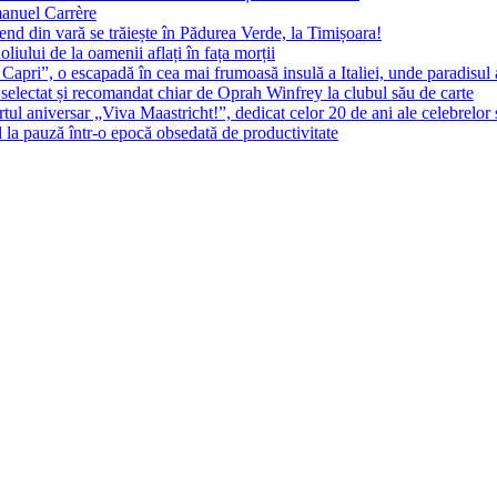
manuel Carrère
d din vară se trăiește în Pădurea Verde, la Timișoara!
oliului de la oamenii aflați în fața morții
 Capri”, o escapadă în cea mai frumoasă insulă a Italiei, unde paradisul
 selectat și recomandat chiar de Oprah Winfrey la clubul său de carte
l aniversar „Viva Maastricht!”, dedicat celor 20 de ani ale celebrelor 
l la pauză într-o epocă obsedată de productivitate