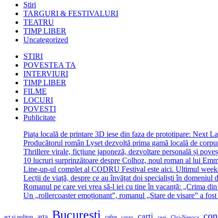
Stiri
TARGURI & FESTIVALURI
TEATRU
TIMP LIBER
Uncategorized
STIRI
POVESTEA TA
INTERVIURI
TIMP LIBER
FILME
LOCURI
POVESTI
Publicitate
Piața locală de printare 3D iese din faza de prototipare: Next La
Producătorul român Lyset dezvoltă prima gamă locală de corpuri
Thrillere virale, ficțiune japoneză, dezvoltare personală și pove
10 lucruri surprinzătoare despre Colhoz, noul roman al lui Em
Line-up-ul complet al CODRU Festival este aici. Ultimul weeken
Lecții de viață, despre ce au învățat doi specialiști în domeniul d
Romanul pe care vei vrea să-l iei cu tine în vacanță: „Crima din
Un „rollercoaster emoționant”, romanul „Stare de visare” a fost
Bucuresti
con
carti
arta
act si politon
cafea
canto
ceai
Cluj-Napoca