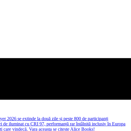
yer 2026 se extinde la două zile și peste 800 de participanți
 de iluminat cu CRI 97, performanță rar întâlnită inclusiv în Europa
ști care vindecă. Vara aceasta se citește Alice Books!