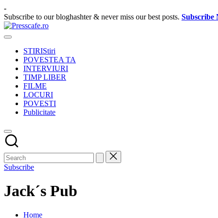
Skip
-
to
Subscribe to our bloghashter & never miss our best posts.
Subscribe
content
Presscafe.ro
Cafeneau
experientelor
STIRI
Stiri
urbane
POVESTEA TA
INTERVIURI
TIMP LIBER
FILME
LOCURI
POVESTI
Publicitate
Subscribe
Jack´s Pub
Home