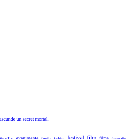
 ascunde un secret mortal.
festival
film
evenimente
filme
itura Trei
familie
fashion
fotografie