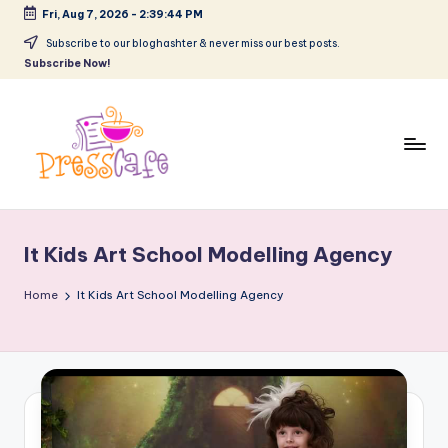
Fri, Aug 7, 2026
-
2:39:44 PM
Skip
Subscribe to our bloghashter & never miss our best posts.
Subscribe Now!
to
content
P
Cafeneau
r
experientelor
It Kids Art School Modelling Agency
urbane
e
s
Home
It Kids Art School Modelling Agency
s
c
a
f