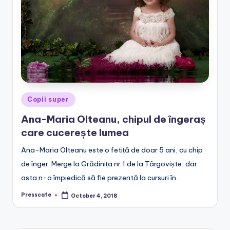
e
.
r
o
Posted
Copii super
in
Ana-Maria Olteanu, chipul de îngeraș
care cucerește lumea
Ana-Maria Olteanu este o fetiță de doar 5 ani, cu chip
de înger. Merge la Grădinița nr.1 de la Târgoviște, dar
asta n-o împiedică să fie prezentă la cursuri în…
Presscafe
October 4, 2018
Posted
by