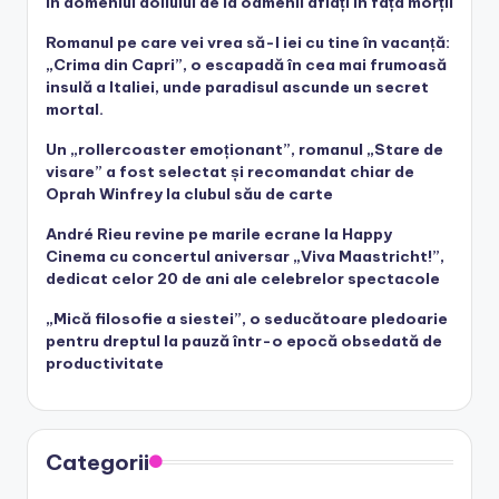
în domeniul doliului de la oamenii aflați în fața morții
Romanul pe care vei vrea să-l iei cu tine în vacanță:
„Crima din Capri”, o escapadă în cea mai frumoasă
insulă a Italiei, unde paradisul ascunde un secret
mortal.
Un „rollercoaster emoționant”, romanul „Stare de
visare” a fost selectat și recomandat chiar de
Oprah Winfrey la clubul său de carte
André Rieu revine pe marile ecrane la Happy
Cinema cu concertul aniversar „Viva Maastricht!”,
dedicat celor 20 de ani ale celebrelor spectacole
„Mică filosofie a siestei”, o seducătoare pledoarie
pentru dreptul la pauză într-o epocă obsedată de
productivitate
Categorii