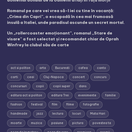
domeniul doliului de la oamenii aflați în fața morții
Romanul pe care vei vrea să-l iei cu tine în vacanță:
„Crima din Capri”, o escapadă în cea mai frumoasă
insulă a Italiei, unde paradisul ascunde un secret mortal.
Un „rollercoaster emoționant”, romanul „Stare de
visare” a fost selectat și recomandat chiar de Oprah
Winfrey la clubul său de carte
act si politon
arta
Bucuresti
cafea
canto
carti
ceai
Cluj-Napoca
concert
concurs
concursuri
copii
copii super
dans
editura act si politon
editura Trei
evenimente
familie
fashion
festival
film
filme
fotografie
handmade
jazz
lectura
locuri
Mata Hari
moarte
muzica
pasiune
pictura
povestea ta