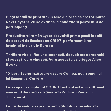
Piața locală de printare 3D iese din faza de prototipare:
Next Layer 2026 se extinde la două zile și peste 800 de
participanți
Producătorul român Lyset dezvoltă prima gamă locală
de corpuri de iluminat cu CRI 97, performanță rar
întâlnită inclusiv în Europa
Thrillere virale, ficțiune japoneză, dezvoltare personală
și povești care vindecă. Vara aceasta se citește Alice
Books!
10 lucruri surprinzătoare despre Colhoz, noul roman al
lui Emmanuel Carrère
Line-up-ul complet al CODRU Festival este aici. Ultimul
weekend din vară se trăiește în Pădurea Verde, la
Timișoara!
Lecții de viață, despre ce au învățat doi specialiști în