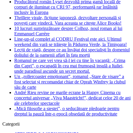
Producătorul român Lyset dezvoltă prima gamă locală de
corpuri de iluminat cu CRI 97, performanță rar întâlnită
inclusiv în Europa
Thrillere virale, ficțiune japoneză, dezvoltare personală și
povești care vindecă. Vara aceasta se citește Alice Books!
10 lucruri surprinzătoare despre Colhoz, noul roman al lui
Emmanuel Carrère
Line-up-ul complet al CODRU Festival este aici. Ultimul
weekend din vară se trăiește în Pădurea Verde, la Timișoara!
Lecții de viață, despre ce au învățat doi specialiști în domeniul
doliului de la oamenii aflați în fața morții
Romanul pe care vei vrea să-l iei cu tine în vacanță: „Crima
din Capri”, o escapadă în cea mai frumoasă insulă a Italiei,
unde paradisul ascunde un secret mortal.
Un „rollercoaster emoționant”, romanul „Stare de visare” a
fost selectat și recomandat chiar de Oprah Winfrey la clubul
său de carte
André Rieu revine pe marile ecrane la Happy Cinema cu
concertul aniversar „Viva Maastricht!”, dedicat celor 20 de ani
ale celebrelor spectacole
„Mică filosofie a siestei”, o seducătoare pledoarie pentru
dreptul la pauză într-o epocă obsedată de productivitate
Categorii