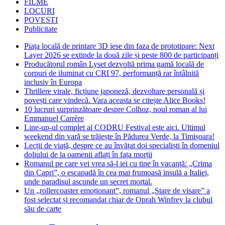
FILME
LOCURI
POVESTI
Publicitate
Piața locală de printare 3D iese din faza de prototipare: Next
Layer 2026 se extinde la două zile și peste 800 de participanți
Producătorul român Lyset dezvoltă prima gamă locală de
corpuri de iluminat cu CRI 97, performanță rar întâlnită
inclusiv în Europa
Thrillere virale, ficțiune japoneză, dezvoltare personală și
povești care vindecă. Vara aceasta se citește Alice Books!
10 lucruri surprinzătoare despre Colhoz, noul roman al lui
Emmanuel Carrère
Line-up-ul complet al CODRU Festival este aici. Ultimul
weekend din vară se trăiește în Pădurea Verde, la Timișoara!
Lecții de viață, despre ce au învățat doi specialiști în domeniul
doliului de la oamenii aflați în fața morții
Romanul pe care vei vrea să-l iei cu tine în vacanță: „Crima
din Capri”, o escapadă în cea mai frumoasă insulă a Italiei,
unde paradisul ascunde un secret mortal.
Un „rollercoaster emoționant”, romanul „Stare de visare” a
fost selectat și recomandat chiar de Oprah Winfrey la clubul
său de carte