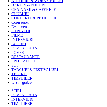
ATELIERE & WORKSHOPURI
BARURI & PUBURI
CEAINARII & CAFENELE
CLUBURI
CONCERTE & PETRECERI
Copii super
Evenimente
EXPOZITII
FILME
INTERVIURI
LOCURI
POVESTEA TA
POVESTI
RESTAURANTE
SPECTACOLE
Stiri
TARGURI & FESTIVALURI
TEATRU
TIMP LIBER
Uncategorized
STIRI
POVESTEA TA
INTERVIURI
TIMP LIBER