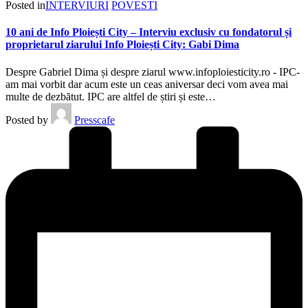
Posted in
INTERVIURI
POVESTI
10 ani de Info Ploiești City – Interviu exclusiv cu fondatorul și
proprietarul ziarului Info Ploiești City: Gabi Dima
Despre Gabriel Dima și despre ziarul www.infoploiesticity.ro - IPC-
am mai vorbit dar acum este un ceas aniversar deci vom avea mai
multe de dezbătut. IPC are altfel de știri și este…
Posted by
Presscafe