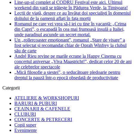
Line-up-ul complet al CODRU Festival este aici. Ultimul
weekend din vară se trăiește în Pădurea Verde, la Timișoara!
Lecții de viață, despre ce au învățat doi specialiști în domeniul
doliului de la oamenii aflați în fața morții
Romanul pe care vei vrea să-l iei cu tine în vacanță: „Crima
din Capri”, o escapadă în cea mai frumoasă insulă a Italiei,
unde paradisul ascunde un secret mortal.
Un „rollercoaster emoționant”, romanul „Stare de visare” a
fost selectat și recomandat chiar de Oprah Winfrey la clubul
său de carte
André Rieu revine pe marile ecrane la Happy Cinema cu
concertul aniversar „Viva Maastricht!”, dedicat celor 20 de ani
ale celebrelor spectacole
„Mică filosofie a siestei”, o seducătoare pledoarie pentru
dreptul la pauză într-o epocă obsedată de productivitate
Categorii
ATELIERE & WORKSHOPURI
BARURI & PUBURI
CEAINARII & CAFENELE
CLUBURI
CONCERTE & PETRECERI
Copii super
Evenimente