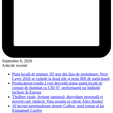
September 6, 2020
Articole recente
Piața locală de printare 3D iese din faza de prototipare: Next
Layer 2026 se extinde la două zile și peste 800 de participanți
Producătorul român Lyset dezvoltă prima gamă locală de
corpuri de iluminat cu CRI 97, performanță rar întâlnită
inclusiv în Europa
Thrillere virale, ficțiune japoneză, dezvoltare personală și
povești care vindecă. Vara aceasta se citește Alice Books!
10 lucruri surprinzătoare despre Colhoz, noul roman al lui
Emmanuel Carrère