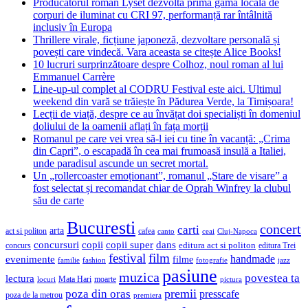
Producătorul român Lyset dezvoltă prima gamă locală de
corpuri de iluminat cu CRI 97, performanță rar întâlnită
inclusiv în Europa
Thrillere virale, ficțiune japoneză, dezvoltare personală și
povești care vindecă. Vara aceasta se citește Alice Books!
10 lucruri surprinzătoare despre Colhoz, noul roman al lui
Emmanuel Carrère
Line-up-ul complet al CODRU Festival este aici. Ultimul
weekend din vară se trăiește în Pădurea Verde, la Timișoara!
Lecții de viață, despre ce au învățat doi specialiști în domeniul
doliului de la oamenii aflați în fața morții
Romanul pe care vei vrea să-l iei cu tine în vacanță: „Crima
din Capri”, o escapadă în cea mai frumoasă insulă a Italiei,
unde paradisul ascunde un secret mortal.
Un „rollercoaster emoționant”, romanul „Stare de visare” a
fost selectat și recomandat chiar de Oprah Winfrey la clubul
său de carte
Bucuresti
concert
carti
arta
act si politon
cafea
canto
ceai
Cluj-Napoca
concursuri
copii
copii super
dans
concurs
editura act si politon
editura Trei
festival
film
evenimente
handmade
filme
familie
fashion
fotografie
jazz
pasiune
muzica
povestea ta
lectura
Mata Hari
moarte
locuri
pictura
premii
poza din oras
presscafe
poza de la metrou
premiera