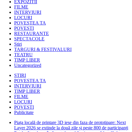
EXPOZITII
FILME
INTERVIURI
LOCURI
POVESTEA TA
POVESTI
RESTAURANTE
SPECTACOLE
Stiri
TARGURI & FESTIVALURI
TEATRU
TIMP LIBER
Uncategorized
STIRI
POVESTEA TA
INTERVIURI
TIMP LIBER
FILME
LOCURI
POVESTI
Publicitate
Piața locală de printare 3D iese din faza de prototipare: Next
Layer 2026 se extinde la două zile și peste 800 de participanți