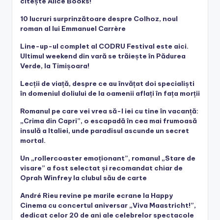
citește Alice Books!
10 lucruri surprinzătoare despre Colhoz, noul
roman al lui Emmanuel Carrère
Line-up-ul complet al CODRU Festival este aici.
Ultimul weekend din vară se trăiește în Pădurea
Verde, la Timișoara!
Lecții de viață, despre ce au învățat doi specialiști
în domeniul doliului de la oamenii aflați în fața morții
Romanul pe care vei vrea să-l iei cu tine în vacanță:
„Crima din Capri”, o escapadă în cea mai frumoasă
insulă a Italiei, unde paradisul ascunde un secret
mortal.
Un „rollercoaster emoționant”, romanul „Stare de
visare” a fost selectat și recomandat chiar de
Oprah Winfrey la clubul său de carte
André Rieu revine pe marile ecrane la Happy
Cinema cu concertul aniversar „Viva Maastricht!”,
dedicat celor 20 de ani ale celebrelor spectacole