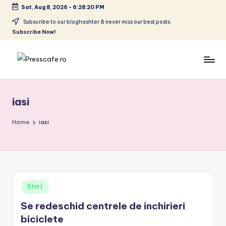
Sat, Aug 8, 2026
-
6:28:20 PM
Skip
Subscribe to our bloghashter & never miss our best posts.
Subscribe Now!
to
content
P
Cafeneau
r
experientelor
iasi
urbane
e
s
Home
iasi
s
c
a
Posted
Stiri
f
in
Se redeschid centrele de inchirieri
e
biciclete
.