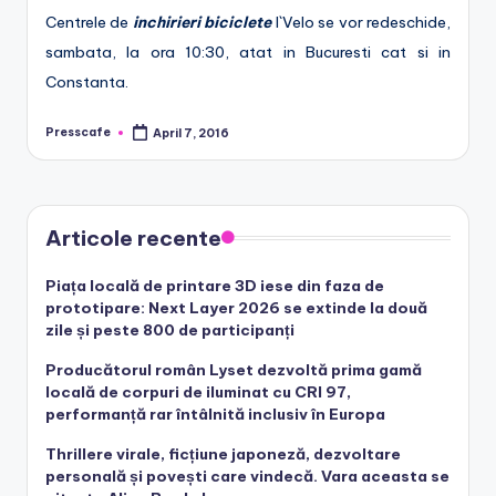
Centrele de
inchirieri biciclete
I`Velo se vor redeschide,
r
sambata, la ora 10:30, atat in Bucuresti cat si in
o
Constanta.
Presscafe
April 7, 2016
Posted
by
Articole recente
Piața locală de printare 3D iese din faza de
prototipare: Next Layer 2026 se extinde la două
zile și peste 800 de participanți
Producătorul român Lyset dezvoltă prima gamă
locală de corpuri de iluminat cu CRI 97,
performanță rar întâlnită inclusiv în Europa
Thrillere virale, ficțiune japoneză, dezvoltare
personală și povești care vindecă. Vara aceasta se