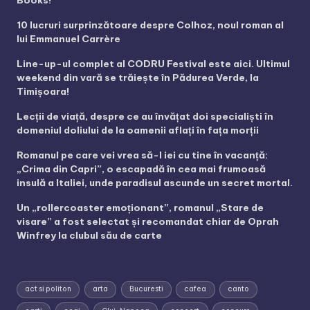
10 lucruri surprinzătoare despre Colhoz, noul roman al
lui Emmanuel Carrère
Line-up-ul complet al CODRU Festival este aici. Ultimul
weekend din vară se trăiește în Pădurea Verde, la
Timișoara!
Lecții de viață, despre ce au învățat doi specialiști în
domeniul doliului de la oamenii aflați în fața morții
Romanul pe care vei vrea să-l iei cu tine în vacanță:
„Crima din Capri”, o escapadă în cea mai frumoasă
insulă a Italiei, unde paradisul ascunde un secret mortal.
Un „rollercoaster emoționant”, romanul „Stare de
visare” a fost selectat și recomandat chiar de Oprah
Winfrey la clubul său de carte
act si politon
arta
Bucuresti
cafea
canto